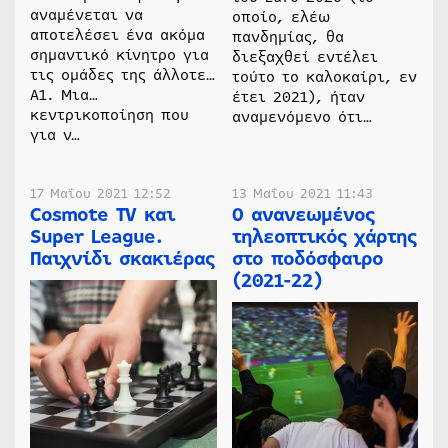
αναμένεται να
οποίο, ελέω
αποτελέσει ένα ακόμα
πανδημίας, θα
σημαντικό κίνητρο για
διεξαχθεί εντέλει
τις ομάδες της άλλοτε…
τούτο το καλοκαίρι, εν
Α1. Μια…
έτει 2021), ήταν
κεντρικοποίηση που
αναμενόμενο ότι…
για ν…
17 Μαΐου 2021 12:52
13 Μαΐου 2021 11:43
Cosmote TV και
Ο ανανεωμένος
Super League.
τηλεοπτικός χάρτης
Παιχνίδι σκακιέρας
στο ποδόσφαιρο
(2021-22)