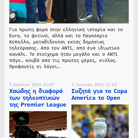
Για πρώτη φορά στην ελληνική ιστορία και το
Euro, το φετινό, αλλά και το Παγκόσμιο
Κύπελλο, μεταδίδονται εκτός δημόσιας
τηλεόρασης. Από τον ΑΝΤ1, από ένα ιδιωτικό
κανάλι. Το στοίχημα ήταν μεγάλο και ο ΑΝΤ1
πήγε… κουβά από τις πρώτες μέρες, κιόλας.
Προφανείς οι λόγοι…
7 Ιουνίου 2021 11:47
3 Ιουνίου 2021 11:53
Χαώδης η διαφορά
Συζητά για το Copa
των τηλεοπτικών
America το Open
της Premier League