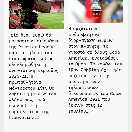
H αρχαιότερη
ποδοσφαιρική
Τρία δισ. ευρώ θα
διοργάνωση χωρών
μοιραστούν οι ομάδες
στον πλανήτη, το
της Premier League
γνωστό σε όλους Copa
από τα τηλεοπτικά
America, ενδιαφέρει
δικαιώματα, καθώς
το Open. To κανάλι του
ολοκληρώθηκε η
Ιβάν Σαββίδη έχει ήδη
αγωνιστική περίοδος
συζητήσει για την
2020-21. Η
απόκτηση των
πρωταθλήτρια
τηλεοπτικών
Μάντσεστερ Σίτι θα
δικαιωμάτων του Copa
λάβει τη μερίδα του
America 2021 που
«λέοντος», ενώ
ξεκινά στις 12
ακολουθεί η
Ιουλίου…
συμπολίτισσά της
Γιουνάιτεντ…