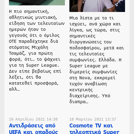
Η πιο σημαντική,
αθλητικώς μιντιακή,
Μια λίστα με το τι
είδηση των τελευταίων
ισχύει, ανά χώρα και
ημερών ήταν το
λίγκα, ως τώρα, στις
γεγονός ότι ο όμιλος
σημαντικές
ΟΤΕ παραδέχτηκε διά
διοργανώσεις του
στόματος Μιχάλη
ποδοσφαίρου, μετά και
Τσαμάζ, για πρώτη
τις τελευταίες
φορά, ότι… το ψάχνει
συμφωνίες. Ελλάδα. Η
για τη Super League.
Super League με
Δεν είπε βεβαίως επί
διμερείς συμφωνίες
λέξει, ότι θα
στη Nova, εκκρεμεί
κατατεθεί προσφορά,
τυχόν αναβίωση
αλλ…
κεντρικής
διαχείρισης. Υπό
διαπρα…
19 Απριλίου 2021 14:38
18 Μαρτίου 2021 13:37
Αντιδράσεις από
Cosmote TV και
UEFA και οπαδούς
τηλεοπτικά Super