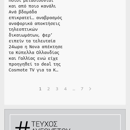
Ποιοι μεταδίδονται
και από ποιο κανάλι
Ανά βδομάδα
επικρατεί… αναβρασμός
αναφορικά αποκτήσεις
τηλεοπτικών
δικαιωμάτων, φερ’
ειπείν τα τελευταία
24ωρα η Nova απέκτησε
τα Κύπελλα Ολλανδίας
και Γαλλίας ενώ είχε
προηγηθεί το deal της
Cosmote TV για τα Κ…
1
2
3
4
…
7