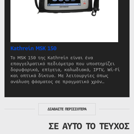
Kathrein MSK 150
Το MSK 150 της Kathrein είναι ένα
επαγγελματικό πεδιόμετρο που υποστηρίζει
δορυφορικά, επίγεια, καλωδιακά, IPTV, Wi-Fi
και οπτικά δίκτυα. Με λειτουργίες όπως
ανάλυση φάσματος σε πραγματικό χρόν…
ΔΙΑΒΑΣΤΕ ΠΕΡΙΣΣΟΤΕΡΑ
ΣΕ ΑΥΤΟ ΤΟ ΤΕΥΧΟΣ