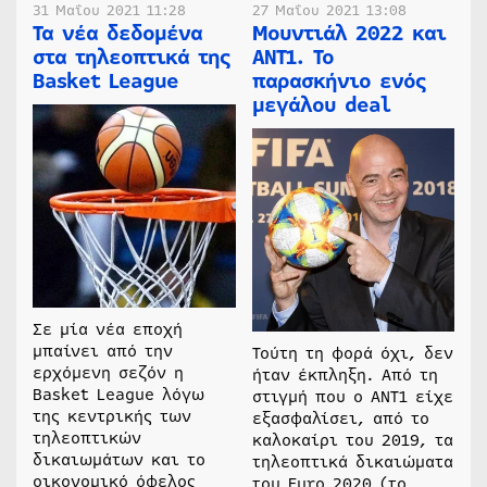
31 Μαΐου 2021 11:28
27 Μαΐου 2021 13:08
Τα νέα δεδομένα
Μουντιάλ 2022 και
στα τηλεοπτικά της
ΑΝΤ1. Το
Basket League
παρασκήνιο ενός
μεγάλου deal
Σε μία νέα εποχή
μπαίνει από την
Τούτη τη φορά όχι, δεν
ερχόμενη σεζόν η
ήταν έκπληξη. Από τη
Basket League λόγω
στιγμή που ο ΑΝΤ1 είχε
της κεντρικής των
εξασφαλίσει, από το
τηλεοπτικών
καλοκαίρι του 2019, τα
δικαιωμάτων και το
τηλεοπτικά δικαιώματα
οικονομικό όφελος
του Euro 2020 (το