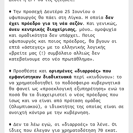
♦ Την προσεχή Δευτέρα 25 Ιουνίου ο
υφυπουργός θα πάει στη Λίγκα. Η οποία
δεν
έχει πρόεδρο για τη νέα σεζόν
. Και γενικώς,
άνευ κεντρικής διαχείρισης
, μόνο… ομοψυχία
και ομαδικότητα δεν υπάρχει. Ποιος
υφυπουργός και ποιος πρόεδρος, θα βγουν οι
επτά «άστεγες» με το ελληνικής λογικής
«βρείτε μας (!) συμβόλαιο αλλιώς δεν
κατεβαίνουμε στο νέο πρωτάθλημα».
♦ Προσθέστε και
ορισμένες «διαρροές» που
εμφανίστηκαν διαδικτυακά
περί «κινδύνου»: το
να χρηματοδοτηθεί το ποδόσφαιρο κυβερνητικά
θα φανεί ως «προεκλογική εξυπηρέτηση» ενώ τα
ποσά θα τα διαχειριστεί ο νέος πρόεδρος που
ίσως και να είναι από πρόταση ομάδας
(Ολυμπιακού), ο ιδιοκτήτης της οποίας είναι σε
ανοιχτή κόντρα με την κυβέρνηση.
♦ Δεν τα λέω εγώ, οι «διαρροές» τα λένε. Οι
ίδιες που έλεγαν για χρηματοδότηση 70 εκατ.