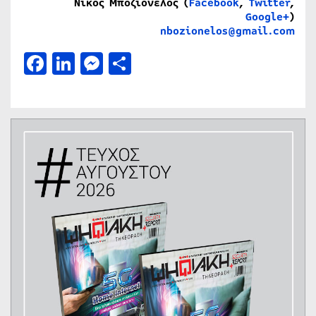
Νίκος Μποζιονέλος (
Facebook
,
Twitter
,
Google+
)
nbozionelos@gmail.com
Facebook
LinkedIn
Messenger
Μοιραστείτε