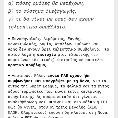
α) πόσες ομάδες θα μετέχουν,
β) το σύστημα διεξαγωγής,
γ) τι θα γίνει με όσες δεν έχουν
τηλεοπτικό συμβόλαιο.
♦ Παναθηναϊκός, Ατρόμητος, Ξάνθη,
Παναιτωλικός, Λαμία, Απόλλων Σμύρνης και
Άρης δεν έχουν βρει τηλεοπτικό συμβόλαιο. Για
ποιον λόγο η
αποτυχία
μιας ιδιωτικής (το
σημειώνω: ιδιωτικής) εταιρείας να αποτελεί
κρατικό πρόβλημα
;
♦ Δεύτερον. Άλλες
εννέα ΠΑΕ έχουν ήδη
συμφωνήσει και υπογράψει με τη
Nova
, για τα
εντός της Super League, τα φιλικά και τα εντός
έδρας ευρωπαϊκά που είναι εκτός κεντρικής
διαχείρισης. Ας πούμε λοιπόν ότι γίνεται
αναδιάρθρωση και μπαίνει και στο κόλπο η ΕΡΤ.
Πώς θα γίνει, όταν οι τρεις μεγάλες (ΑΕΚ,
ΠΑΟΚ, Ολυμπιακός) έχουν ήδη κλείσει στη Nova;
Διότι η ΕΡΤ θα τις ζητήσει…