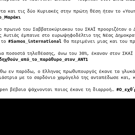
στα και τις δύο Κυριακές στην πρώτη θέση ήταν το «You
ο_Μαράκι
το πρωινό του Σαββατοκύριακου του ΣΚΑΪ προοριζόταν ο
ς Αυτιάς έμπαινε στο ευρωψηφοδέλτιο της Νέας Δημοκρα
 το
#
Samos
_
international
θα περιμένει μιας και του πρ
λα ποσοστά τηλεθέασης, άνω του 30%, έκαναν στον ΣΚΑΪ
δηχθούν_από_το_παράθυρο_στον_ΑΝΤ1
σθω εν παρόδω, ο Ελληνας πρωθυπουργός έκανε τα γλυκά
ιάστρια με το σαρδόνιο χαμόγελό της ανταπέδωσε και, 
Open βέβαια ψάχνονται ποιος έκανε τη διαρροή…
#Ο_εχθ΄