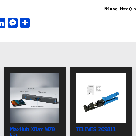
Νίκος
Μποζιο
acebook
LinkedIn
Messenger
Μοιραστείτε
MaxHub XBar W70
TELEVES 209811
kit