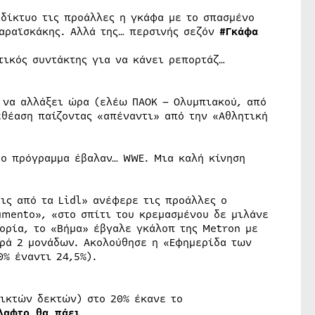
αδίκτυο τις προάλλες η γκάφα με το σπασμένο
Καραϊσκάκης. Αλλά της… περσινής σεζόν
#Γκάφα
τικός συντάκτης για να κάνει ρεπορτάζ…
» να αλλάξει ώρα (ελέω ΠΑΟΚ – Ολυμπιακού, από
εθέαση παίζοντας «απέναντι» από την «Αθλητική
το πρόγραμμα έβαλαν… WWE. Μια καλή κίνηση
ις από τα Lidl» ανέφερε τις προάλλες ο
mento», «στο σπίτι του κρεμασμένου δε μιλάνε
ορία, το «Βήμα» έβγαλε γκάλοπ της Metron με
ρά 2 μονάδων. Ακολούθησε η «Εφημερίδα των
0% έναντι 24,5%).
οικτών δεκτών) στο 20% έκανε το
λαφτο_θα_πάει