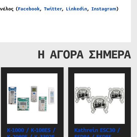
νέλος
(
Facebook
,
Twitter
,
Linkedin
,
Instagram
)
Η ΑΓΟΡΑ ΣΗΜΕΡΑ
K-1000 / K-108ES /
Kathrein ESC30 /
K-2080E / K-3302E
ESD84 / ESD85