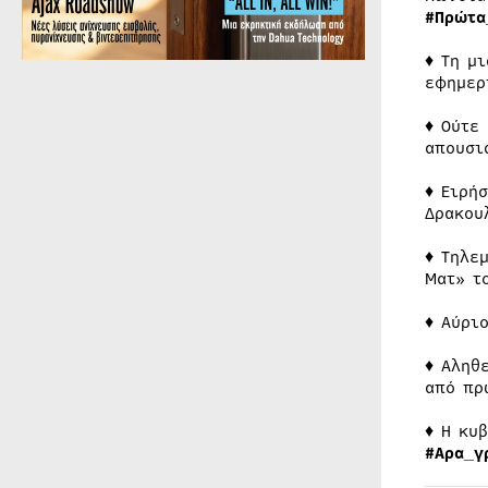
#Πρώτα
♦ Τη μ
εφημερ
♦ Ούτε
απουσι
♦ Ειρή
Δρακου
♦ Τηλε
Ματ» τ
♦ Αύρι
♦ Αληθ
από πρ
♦ Η κυ
#Αρα_γ