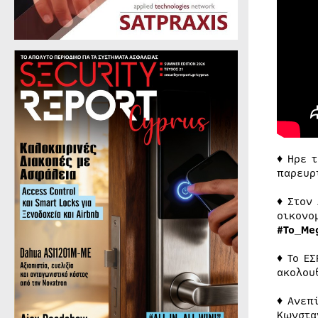
♦ Ηρε 
παρευρ
♦ Στον
οικονο
#Το_Me
♦ Το Ε
ακολου
♦ Ανεπ
Κωνστα