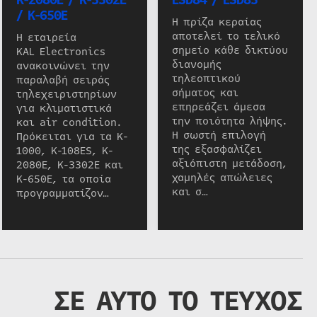
/ K-650E
Η πρίζα κεραίας
αποτελεί το τελικό
Η εταιρεία
σημείο κάθε δικτύου
KAL Electronics
διανομής
ανακοινώνει την
τηλεοπτικού
παραλαβή σειράς
σήματος και
τηλεχειριστηρίων
επηρεάζει άμεσα
για κλιματιστικά
την ποιότητα λήψης.
και air condition.
Η σωστή επιλογή
Πρόκειται για τα K-
της εξασφαλίζει
1000, K-108ES, K-
αξιόπιστη μετάδοση,
2080E, K-3302E και
χαμηλές απώλειες
K-650E, τα οποία
και σ…
προγραμματίζον…
ΣΕ ΑΥΤΟ ΤΟ ΤΕΥΧΟΣ