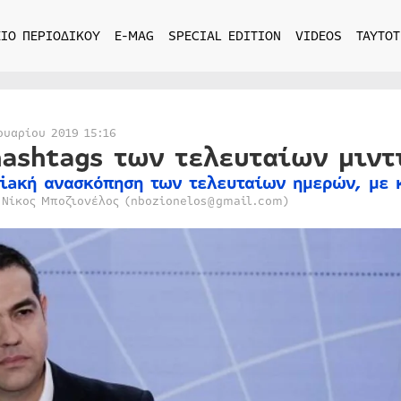
ΙΟ ΠΕΡΙΟΔΙΚΟΥ
E-MAG
SPECIAL EDITION
VIDEOS
ΤΑΥΤΟΤ
ουαρίου 2019 15:16
hashtags των τελευταίων μιν
iaκή ανασκόπηση των τελευταίων ημερών, με 
 Νίκος Μποζιονέλος (nbozionelos@gmail.com)