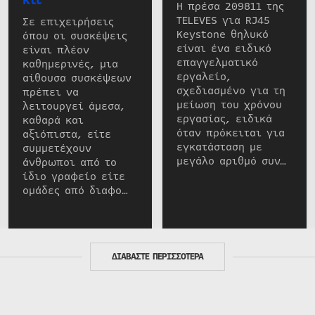
Η πρέσα 209811 της
TELEVES για RJ45
Σε επιχειρήσεις
Keystone θηλυκό
όπου οι συσκέψεις
είναι ένα ειδικό
είναι πλέον
επαγγελματικό
καθημερινές, μια
εργαλείο,
αίθουσα συσκέψεων
σχεδιασμένο για τη
πρέπει να
μείωση του χρόνου
λειτουργεί άμεσα,
εργασίας, ειδικά
καθαρά και
όταν πρόκειται για
αξιόπιστα, είτε
εγκατάσταση με
συμμετέχουν
μεγάλο αριθμό συν…
άνθρωποι από το
ίδιο γραφείο είτε
ομάδες από διαφο…
ΔΙΑΒΑΣΤΕ ΠΕΡΙΣΣΟΤΕΡΑ