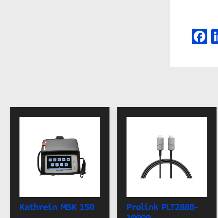
F
Kathrein MSK 150
Prolink PLT288B-
10000