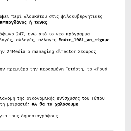
άφει περί «λουκέτου στις φιλοκυβερνητικές
#Μπογδάνος_ή_τανκς
ιόφωνο 247, ενώ από το νέο πρόγραμμα
λαγές, αλλαγές, αλλαγές
#ούτε_1981_να_είχαμε
ην 24Media ο managing director Σταύρος
την πρεμιέρα την περασμένη Τετάρτη, το «Ρουά
διανομή της οικονομικής ενίσχυσης του Τύπου
 τη μοιρασιά;
#Α_θα_τα_χαλάσουμε
για τους δημοσιογράφους