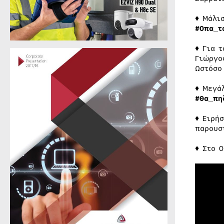
♦ Μάλι
#Οπα_τ
♦ Για 
Γιώργο
Ωστόσο
♦ Μεγά
#Θα_πη
♦ Ειρή
παρουσ
♦ Στο 