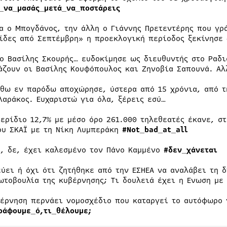
_να_μασάς_μετά_να_ποστάρεις
ια ο Μπογδάνος, την άλλη ο Γιάννης Πρετεντέρης που γρ
ίδες από Σεπτέμβρη» η προεκλογική περίοδος ξεκίνησε
 ο Βασίλης Σκουρής… ευδοκίμησε ως διευθυντής στο Ραδ
άζουν οι Βασίλης Κουφόπουλος και Ζηνοβία Σαπουνά. Αλ
σθω εν παρόδω αποχώρησε, ύστερα από 15 χρόνια, από τ
λαράκος. Ευχαριστώ για όλα, ξέρεις εσύ…
μερίδιο 12,7% με μέσο όρο 261.000 τηλεθεατές έκανε, σ
ου ΣΚΑΪ με τη Νίκη Λυμπεράκη
#Not_bad_at_all
ο, δε, έχει καλεσμένο τον Πάνο Καμμένο
#δεν_χάνεται
εύει ή όχι ότι ζητήθηκε από την ΕΣΗΕΑ να αναλάβει τη 
ωτοβουλία της κυβέρνησης; Τι δουλειά έχει η Ενωση με
βέρνηση περνάει νομοσχέδιο που καταργεί το αυτόφωρο 
ράφουμε_ό,τι_θέλουμε;