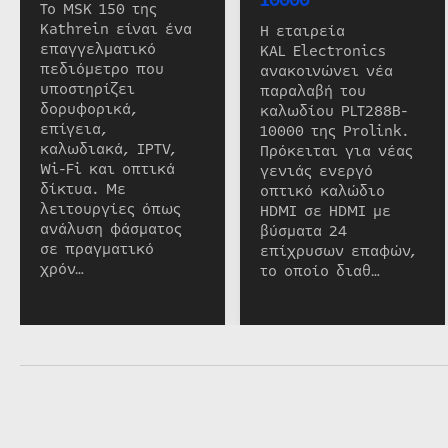
Το MSK 150 της
Kathrein είναι ένα
Η εταιρεία
επαγγελματικό
KAL Electronics
πεδιόμετρο που
ανακοινώνει νέα
υποστηρίζει
παραλαβή του
δορυφορικά,
καλωδίου PLT288B-
επίγεια,
10000 της Prolink.
καλωδιακά, IPTV,
Πρόκειται για νέας
Wi-Fi και οπτικά
γενιάς ενεργό
δίκτυα. Με
οπτικό καλώδιο
λειτουργίες όπως
HDMI σε HDMI με
ανάλυση φάσματος
βύσματα 24
σε πραγματικό
επίχρυσων επαφών,
χρόν…
το οποίο διαθ…