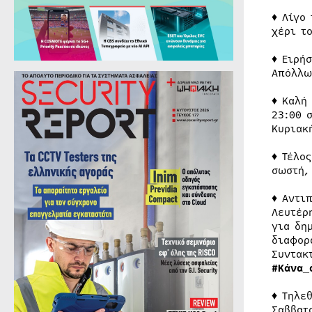
♦ Λίγο
χέρι τ
♦ Ειρή
Απόλλω
♦ Καλή
23:00 
Κυριακ
♦ Τέλο
σωστή,
♦ Αντι
Λευτέρ
για δη
διαφορ
Συντακ
#Κάνα_
♦ Τηλε
Σαββατ