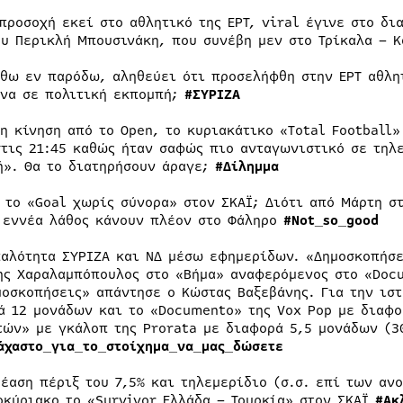
 προσοχή εκεί στο αθλητικό της ΕΡΤ, viral έγινε στο δι
ου Περικλή Μπουσινάκη, που συνέβη μεν στο Τρίκαλα – 
σθω εν παρόδω, αληθεύει ότι προσελήφθη στην ΕΡΤ αθλη
να σε πολιτική εκπομπή;
#ΣΥΡΙΖΑ
 η κίνηση από το Open, το κυριακάτικο «Total Football
στις 21:45 καθώς ήταν σαφώς πιο ανταγωνιστικό σε τηλ
ή». Θα το διατηρήσουν άραγε;
#Δίλημμα
ς το «Goal χωρίς σύνορα» στον ΣΚΑΪ; Διότι από Μάρτη σ
 εννέα λάθος κάνουν πλέον στο Φάληρο
#
Not
_
so
_
good
παλότητα ΣΥΡΙΖΑ και ΝΔ μέσω εφημερίδων. «Δημοσκοπήσε
ης Χαραλαμπόπουλος στο «Βήμα» αναφερόμενος στο «Docu
μοσκοπήσεις» απάντησε ο Κώστας Βαξεβάνης. Για την ιστ
ά 12 μονάδων και το «Documento» της Vox Pop με διαφο
τών» με γκάλοπ της Prorata με διαφορά 5,5 μονάδων (3
άχαστο_για_το_στοίχημα_να_μας_δώσετε
θέαση πέριξ του 7,5% και τηλεμερίδιο (σ.σ. επί των αν
οκύριακο το «Survivor Ελλάδα – Τουρκία» στον ΣΚΑΪ
#Ακ