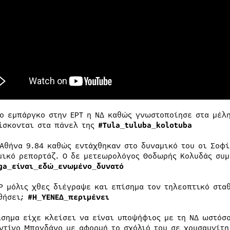
το εμπάργκο στην ΕΡΤ η ΝΔ καθώς γνωστοποίησε στα μέλη
ίσκονται στα πάνελ της
#Tula_tuluba_kolotuba
 Αθήνα 9.84 καθώς εντάχθηκαν στο δυναμικό του οι Σοφί
μικό ρεπορτάζ. Ο δε μετεωρολόγος Θοδωρής Κολυδάς συμ
ga_είναι_εδώ_ενωμένο_δυνατό
ΣΡ μόλις χθες διέγραψε και επίσημα τον τηλεοπτικό στα
θήσει;
#Η_ΥΕΝΕΔ_περιμένει
ίσημα είχε κλείσει να είναι υποψήφιος με τη ΝΔ ωστόσο
ντίνο Μπογδάνο με αφορμή το σχόλιό του σε χρυσαυγίτη