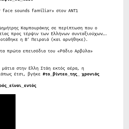
r face sounds familiar» στον ΑΝΤ1
 Δημήτρης Καμπουράκης σε περίπτωση που ο
τίας προς τέρψιν των Ελλήνων συνταξιούχων….
οτάθηκε η Β’ Πειραιά (και αρνήθηκε).
 τα πρώτα επεισόδια του «Ράδιο Αρβύλα»
 μάτια στην Ελλη Στάη εκτός αέρα, η
κάπως έτσι, βγήκε
#το_βίντεο_της_ χρονιάς
ρός_είναι_εντός