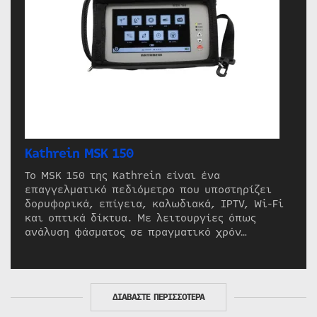
Kathrein MSK 150
Το MSK 150 της Kathrein είναι ένα
επαγγελματικό πεδιόμετρο που υποστηρίζει
δορυφορικά, επίγεια, καλωδιακά, IPTV, Wi-Fi
και οπτικά δίκτυα. Με λειτουργίες όπως
ανάλυση φάσματος σε πραγματικό χρόν…
ΔΙΑΒΑΣΤΕ ΠΕΡΙΣΣΟΤΕΡΑ