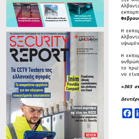
Αλβανί
εκπομ
Φεβρου
Η εκπο
Αλβανί
υψωμέν
Η εκπο
ανθρώπ
το πρώ
να είνα
«365 σ
Δευτέρ
F