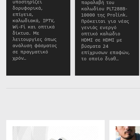
υποστηρίζει
παραλαβή του
δορυφορικά,
καλωδίου PLT288B-
επίγεια,
10000 της Prolink.
καλωδιακά, IPTV,
Πρόκειται για νέας
Wi-Fi και οπτικά
γενιάς ενεργό
δίκτυα. Με
οπτικό καλώδιο
λειτουργίες όπως
HDMI σε HDMI με
ανάλυση φάσματος
βύσματα 24
σε πραγματικό
επίχρυσων επαφών,
χρόν…
το οποίο διαθ…