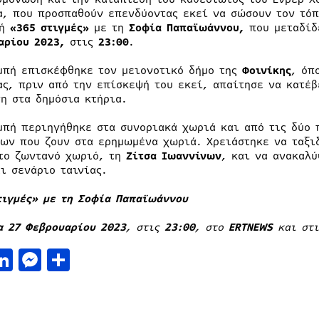
α, που προσπαθούν επενδύοντας εκεί να σώσουν τον τόπ
πή
«365
στιγμές»
με τη
Σοφία Παπαϊωάννου
,
που μεταδίδ
αρίου
2023,
στις
23:00
.
μπή επισκέφθηκε τον μειονοτικό δήμο της
Φοινίκης
, όπ
ας, πριν από την επίσκεψή του εκεί, απαίτησε να κατέβ
η στα δημόσια κτήρια.
μπή περιηγήθηκε στα συνοριακά χωριά και από τις δύο 
ων που ζουν στα ερημωμένα χωριά. Χρειάστηκε να ταξιδ
το ζωντανό χωριό, τη
Ζίτσα Ιωαννίνων
, και να ανακαλύ
ι σενάριο ταινίας.
τιγμές» με τη Σοφία Παπαϊωάννου
α 27 Φεβρουαρίου 2023
, στις
23:00
, στο
ERTNEWS
και στ
acebook
LinkedIn
Messenger
Μοιραστείτε