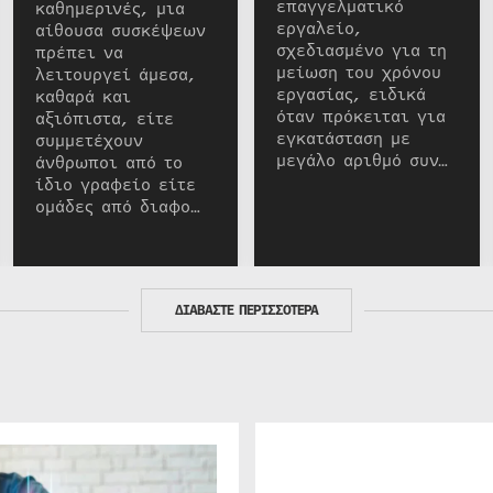
επαγγελματικό
καθημερινές, μια
εργαλείο,
αίθουσα συσκέψεων
σχεδιασμένο για τη
πρέπει να
μείωση του χρόνου
λειτουργεί άμεσα,
εργασίας, ειδικά
καθαρά και
όταν πρόκειται για
αξιόπιστα, είτε
εγκατάσταση με
συμμετέχουν
μεγάλο αριθμό συν…
άνθρωποι από το
ίδιο γραφείο είτε
ομάδες από διαφο…
ΔΙΑΒΑΣΤΕ ΠΕΡΙΣΣΟΤΕΡΑ