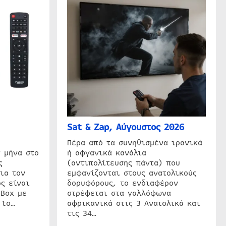
Sat & Zap, Αύγουστος 2026
η
Πέρα από τα συνηθισμένα ιρανικά
 μήνα στο
ή αφγανικά κανάλια
ς
(αντιπολίτευσης πάντα) που
ια τον
εμφανίζονται στους ανατολικούς
ς είναι
δορυφόρους, το ενδιαφέρον
 Box με
στρέφεται στα γαλλόφωνα
 to…
αφρικανικά στις 3 Ανατολικά και
τις 34…