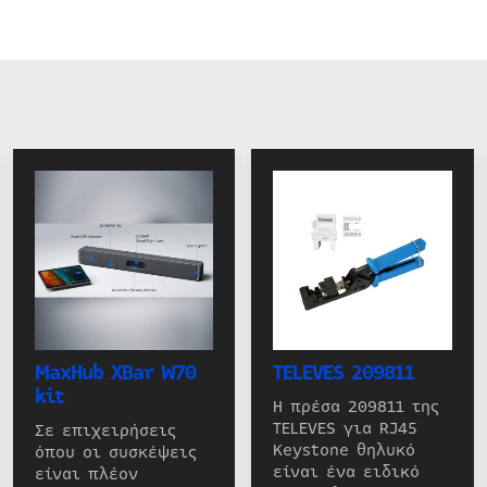
MaxHub XBar W70
TELEVES 209811
kit
Η πρέσα 209811 της
TELEVES για RJ45
Σε επιχειρήσεις
Keystone θηλυκό
όπου οι συσκέψεις
είναι ένα ειδικό
είναι πλέον