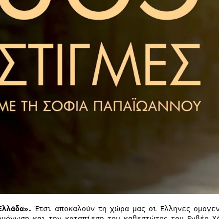
Ελλάδα».
Έτσι αποκαλούν τη χώρα μας οι Έλληνες ομογεν
ομόνωση και την καταπίεση του καθεστώτος του Ενβέρ Χό