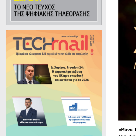
«Μάνα 
την απ