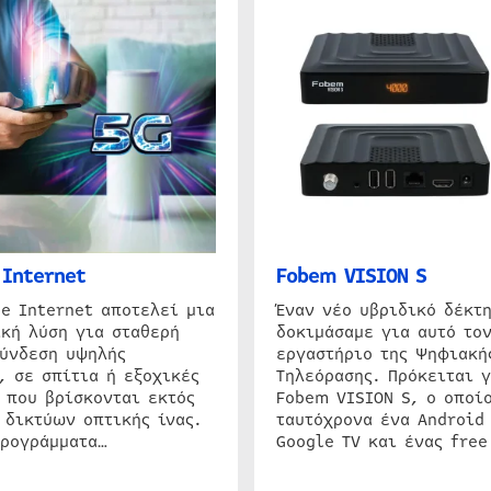
Internet
Fobem VISION S
e Internet αποτελεί μια
Έναν νέο υβριδικό δέκτ
κή λύση για σταθερή
δοκιμάσαμε για αυτό τον
σύνδεση υψηλής
εργαστήριο της Ψηφιακή
, σε σπίτια ή εξοχικές
Τηλεόρασης. Πρόκειται γ
 που βρίσκονται εκτός
Fobem VISION S, ο οποίο
 δικτύων οπτικής ίνας.
ταυτόχρονα ένα Android
προγράμματα…
Google TV και ένας free