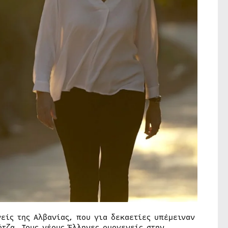
είς της Αλβανίας, που για δεκαετίες υπέμειναν
τζα. Τους νέους Έλληνες ομογενείς στην