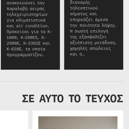
διανομής
ανακοινώνει την
τηλεοπτικού
παραλαβή σειράς
σήματος και
τηλεχειριστηρίων
επηρεάζει άμεσα
για κλιματιστικά
την ποιότητα λήψης.
και air condition.
Η σωστή επιλογή
Πρόκειται για τα K-
της εξασφαλίζει
1000, K-108ES, K-
αξιόπιστη μετάδοση,
2080E, K-3302E και
χαμηλές απώλειες
K-650E, τα οποία
και σ…
προγραμματίζον…
ΣΕ ΑΥΤΟ ΤΟ ΤΕΥΧΟΣ