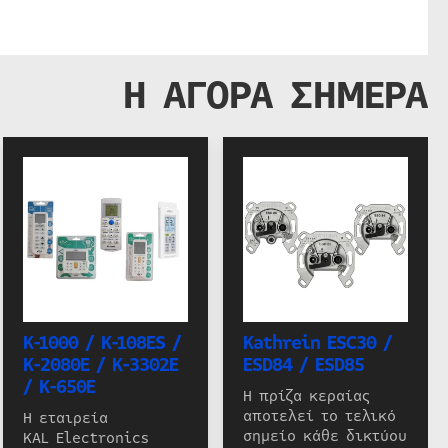
Η ΑΓΟΡΑ ΣΗΜΕΡΑ
K-1000 / K-108ES /
Kathrein ESC30 /
K-2080E / K-3302E
ESD84 / ESD85
/ K-650E
Η πρίζα κεραίας
αποτελεί το τελικό
Η εταιρεία
σημείο κάθε δικτύου
KAL Electronics