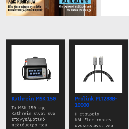
Kathrein MSK 150
Prolink PLT288B-
10000
Το MSK 150 της
Kathrein είναι ένα
Η εταιρεία
επαγγελματικό
KAL Electronics
πεδιόμετρο που
ανακοινώνει νέα