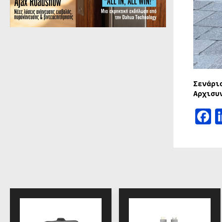
Σενάρ
Αρχισυ
F