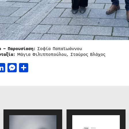
ιο
–
Παρουσίαση:
Σοφία Παπαϊωάννου
νταξία:
Μάγια Φιλιπποπούλου, Σταύρος Βλάχος
acebook
LinkedIn
Messenger
Μοιραστείτε