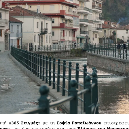
ομπή
«365 Στιγμές
» με τη
Σοφία Παπαϊωάννου
επιστρέφε
Τnews,
με ένα επεισόδιο για τους
Έλληνες του Μοναστηρ