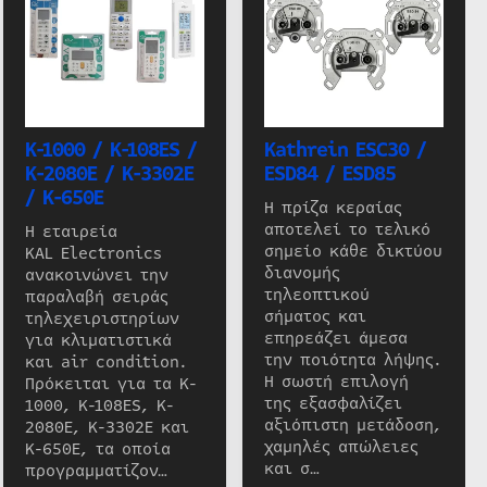
K-1000 / K-108ES /
Kathrein ESC30 /
K-2080E / K-3302E
ESD84 / ESD85
/ K-650E
Η πρίζα κεραίας
αποτελεί το τελικό
Η εταιρεία
σημείο κάθε δικτύου
KAL Electronics
διανομής
ανακοινώνει την
τηλεοπτικού
παραλαβή σειράς
σήματος και
τηλεχειριστηρίων
επηρεάζει άμεσα
για κλιματιστικά
την ποιότητα λήψης.
και air condition.
Η σωστή επιλογή
Πρόκειται για τα K-
της εξασφαλίζει
1000, K-108ES, K-
αξιόπιστη μετάδοση,
2080E, K-3302E και
χαμηλές απώλειες
K-650E, τα οποία
και σ…
προγραμματίζον…