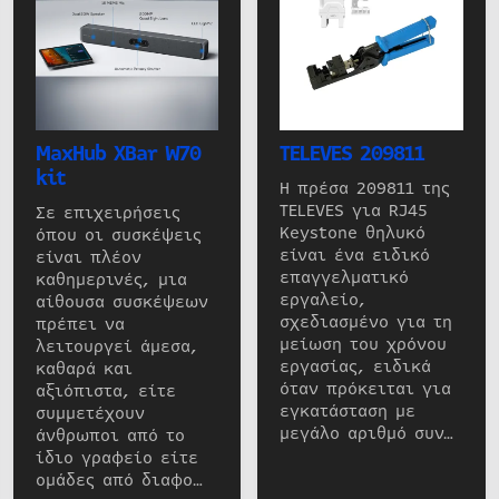
MaxHub XBar W70
TELEVES 209811
kit
Η πρέσα 209811 της
TELEVES για RJ45
Σε επιχειρήσεις
Keystone θηλυκό
όπου οι συσκέψεις
είναι ένα ειδικό
είναι πλέον
επαγγελματικό
καθημερινές, μια
εργαλείο,
αίθουσα συσκέψεων
σχεδιασμένο για τη
πρέπει να
μείωση του χρόνου
λειτουργεί άμεσα,
εργασίας, ειδικά
καθαρά και
όταν πρόκειται για
αξιόπιστα, είτε
εγκατάσταση με
συμμετέχουν
μεγάλο αριθμό συν…
άνθρωποι από το
ίδιο γραφείο είτε
ομάδες από διαφο…