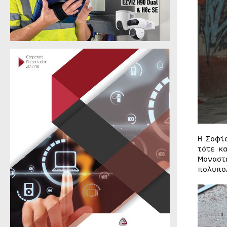
Η Σοφί
τότε κ
Μοναστ
πολυπο