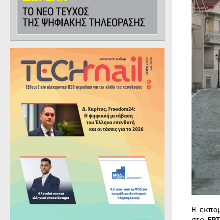
Η εκπ
στο
ΕΡ