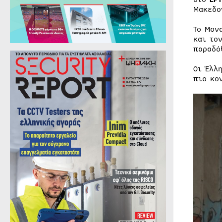
Μακεδο
Το Μον
και το
παραδό
Οι Έλλ
πιο κο