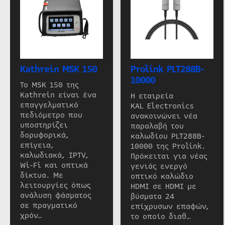
Kathrein MSK 150
Prolink PLT288B-
10000
Το MSK 150 της
Kathrein είναι ένα
Η εταιρεία
επαγγελματικό
KAL Electronics
πεδιόμετρο που
ανακοινώνει νέα
υποστηρίζει
παραλαβή του
δορυφορικά,
καλωδίου PLT288B-
επίγεια,
10000 της Prolink.
καλωδιακά, IPTV,
Πρόκειται για νέας
Wi-Fi και οπτικά
γενιάς ενεργό
δίκτυα. Με
οπτικό καλώδιο
λειτουργίες όπως
HDMI σε HDMI με
ανάλυση φάσματος
βύσματα 24
σε πραγματικό
επίχρυσων επαφών,
χρόν…
το οποίο διαθ…