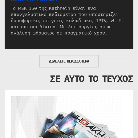
Το MSK 150 της Kathrein είναι ένα
επαγγελματικό πεδιόμετρο που υποστηρίζει
δορυφορικά, επίγεια, καλωδιακά, IPTV, Wi-Fi
και οπτικά δίκτυα. Με λειτουργίες όπως
ανάλυση φάσματος σε πραγματικό χρόν…
ΔΙΑΒΑΣΤΕ ΠΕΡΙΣΣΟΤΕΡΑ
ΣΕ ΑΥΤΟ ΤΟ ΤΕΥΧΟΣ