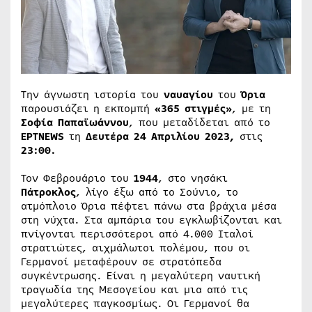
Την άγνωστη ιστορία του
ναυαγίου
του
Όρια
παρουσιάζει η εκπομπή
«365 στιγμές»
, με τη
Σοφία Παπαϊωάννου
, που μεταδίδεται από το
ΕΡΤNEWS
τη
Δευτέρα 24 Απριλίου 2023,
στις
23:00.
Τον Φεβρουάριο του
1944
, στο νησάκι
Πάτροκλος
, λίγο έξω από το Σούνιο, το
ατμόπλοιο Όρια πέφτει πάνω στα βράχια μέσα
στη νύχτα. Στα αμπάρια του εγκλωβίζονται και
πνίγονται περισσότεροι από 4.000 Ιταλοί
στρατιώτες, αιχμάλωτοι πολέμου, που οι
Γερμανοί μεταφέρουν σε στρατόπεδα
συγκέντρωσης. Είναι η μεγαλύτερη ναυτική
τραγωδία της Μεσογείου και μια από τις
μεγαλύτερες παγκοσμίως. Οι Γερμανοί θα