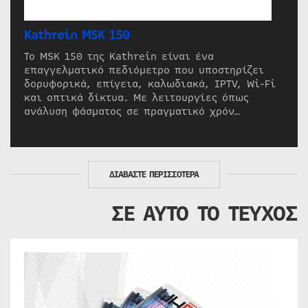
Kathrein MSK 150
Το MSK 150 της Kathrein είναι ένα
επαγγελματικό πεδιόμετρο που υποστηρίζει
δορυφορικά, επίγεια, καλωδιακά, IPTV, Wi-Fi
και οπτικά δίκτυα. Με λειτουργίες όπως
ανάλυση φάσματος σε πραγματικό χρόν…
ΔΙΑΒΑΣΤΕ ΠΕΡΙΣΣΟΤΕΡΑ
ΣΕ ΑΥΤΟ ΤΟ ΤΕΥΧΟΣ