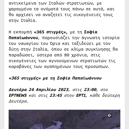
αντικείμενα των Ιταλών στρατιωτών, με
χαραγμένα τα ονόματά τους πάνω σε αυτά, και
θα αρχίσει να αναζητεί τις οικογένειές τους
στην Ιταλία.
Η εκπομπή
«365 στιγμές»,
με τη
Σοφία
Παπαϊωάννου
, παρουσιάζει την άγνωστη ιστορία
του ναυαγίου του Όρια και ταξιδεύει με τον
δύτη στην Ιταλία, όπου σε κλίμα συγκίνησης θα
παραδώσει, ύστερα από 80 χρόνια, στις
οικογένειες των αγνοούμενων στρατιωτών τις
καραβάνες των αγαπημένων τους προσώπων.
«365 στιγμές» με τη Σοφία Παπαϊωάννου
Δευτέρα 24 Απριλίου 2023
, στις
23:00
, στο
ΕΡΤNEWS
και στις
23:45
στην
ΕΡΤ1
, κάθε δεύτερη
Δευτέρα.