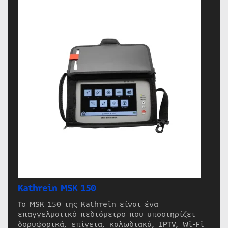
Kathrein MSK 150
Το MSK 150 της Kathrein είναι ένα
επαγγελματικό πεδιόμετρο που υποστηρίζει
δορυφορικά, επίγεια, καλωδιακά, IPTV, Wi-Fi