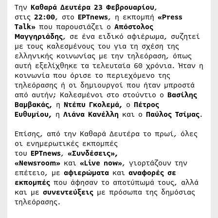
Την
Καθαρά Δευτέρα 23 Φεβρουαρίου
,
στις
22:00
, στο
ΕΡΤnews
, η εκπομπή
«Press
Talk»
που παρουσιάζει ο
Απόστολος
Μαγγηριάδης
, σε ένα ειδικό αφιέρωμα, συζητεί
με τους καλεσμένους του για τη σχέση της
ελληνικής κοινωνίας με την τηλεόραση, όπως
αυτή εξελίχθηκε τα τελευταία 60 χρόνια. Ήταν η
κοινωνία που όρισε το περιεχόμενο της
τηλεόρασης ή οι δημιουργοί που ήταν μπροστά
από αυτήν; Καλεσμένοι στο στούντιο ο
Βασίλης
Βαμβακάς,
η
Ντέπυ Γκολεμά,
ο
Πέτρος
Ευθυμίου,
η
Λιάνα Κανέλλη
και ο
Παύλος Τσίμας
.
Επίσης, από την Καθαρά Δευτέρα το πρωί, όλες
οι ενημερωτικές εκπομπές
του
ΕΡΤnews
,
«Συνδέσεις»,
«Newsroom»
και
«Live now»
, γιορτάζουν την
επέτειο, με
αφιερώματα
και
αναφορές σε
εκπομπές
που άφησαν το αποτύπωμά τους, αλλά
και με
συνεντεύξεις
με πρόσωπα της δημόσιας
τηλεόρασης.