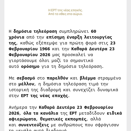
Η
δημόσια τηλεόραση
συμπληρώνει
60
χρόνια
από την
επίσημη έναρξη λειτουργίας
της
, καθώς εξέπεμψε για πρώτη φορά στις
23
Φεβρουαρίου 1966
και την
Καθαρά Δευτέρα 23
Φεβρουαρίου 2026
μας προσκαλεί να
γιορτάσουμε όλοι μαζί το σημαντικό
αυτό
ορόσημο
για τη δημόσια τηλεόραση.
Με
σεβασμό
στο
παρελθόν
και
βλέμμα
στραμμένο
στο
μέλλον
, η δημόσια τηλεόραση τιμά την
ιστορική της διαδρομή και συνεχίζει δυναμικά
στην
ΕΡΤ της νέας εποχής
.
Ανήμερα την
Καθαρά Δευτέρα 23 Φεβρουαρίου
2026
,
όλα τα κανάλια
της
ΕΡΤ
μεταδίδουν
ειδικά
αφιερώματα
,
θεματικές εκπομπές
, αλλά
και
συνεντεύξεις
με ανθρώπους που σφράγισαν
τη μεγάλη αυτή διαδρομή.