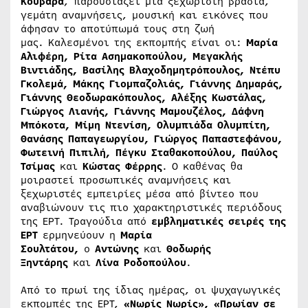
Κουβαρά
, παρουσιάζει μια ξεχωριστή βραδιά,
γεμάτη αναμνήσεις, μουσική και εικόνες που
άφησαν το αποτύπωμά τους στη ζωή
μας. Καλεσμένοι της εκπομπής είναι οι:
Μαρία
Αλιφέρη, Ρίτα Ασημακοπούλου, Μεγακλής
Βιντιάδης, Βασίλης Βλαχοδημητρόπουλος, Ντέπυ
Γκολεμά, Μάκης Γιομπαζολιάς, Γιάννης Δημαράς,
Γιάννης Θεοδωρακόπουλος, Αλέξης Κωστάλας,
Γιώργος Λιανής, Γιάννης Μαμουζέλος, Δάφνη
Μπόκοτα, Μίμη Ντενίση, Ολυμπιάδα Ολυμπίτη,
Θανάσης Παπαγεωργίου, Γιώργος Παπαστεφάνου,
Φωτεινή Πιπιλή, Πέγκυ Σταθακοπούλου, Παύλος
Τσίμας
και
Κώστας Φέρρης
. Ο καθένας θα
μοιραστεί προσωπικές αναμνήσεις και
ξεχωριστές εμπειρίες μέσα από βίντεο που
αναβιώνουν τις πιο χαρακτηριστικές περιόδους
της ΕΡΤ. Τραγούδια από
εμβληματικές σειρές της
ΕΡΤ
ερμηνεύουν η
Μαρία
Σουλτάτου,
ο
Αντώνης
και
Θοδωρής
Ξηντάρης
και
Λίνα Ροδοπούλου
.
Από το πρωί της ίδιας ημέρας, οι ψυχαγωγικές
εκπομπές της ΕΡΤ,
«Νωρίς Νωρίς», «Πρωίαν σε