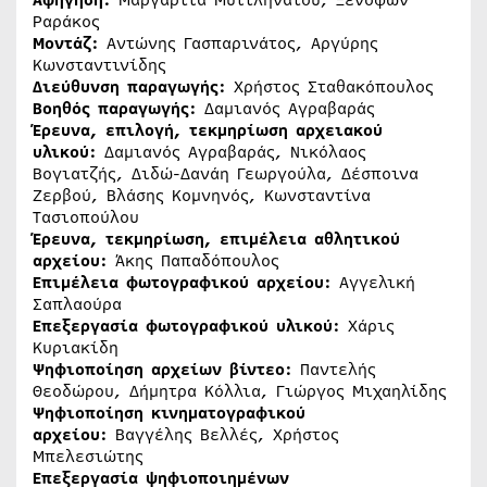
Αφήγηση:
Μαργαρίτα Μυτιληναίου, Ξενοφών
Ραράκος
Μοντάζ:
Αντώνης Γασπαρινάτος, Αργύρης
Κωνσταντινίδης
Διεύθυνση παραγωγής:
Χρήστος Σταθακόπουλος
Βοηθός παραγωγής:
Δαμιανός Αγραβαράς
Έρευνα, επιλογή, τεκμηρίωση αρχειακού
υλικού:
Δαμιανός Αγραβαράς, Νικόλαος
Βογιατζής, Διδώ-Δανάη Γεωργούλα, Δέσποινα
Ζερβού, Βλάσης Κομνηνός, Κωνσταντίνα
Τασιοπούλου
Έρευνα, τεκμηρίωση, επιμέλεια αθλητικού
αρχείου:
Άκης Παπαδόπουλος
Επιμέλεια φωτογραφικού αρχείου:
Αγγελική
Σαπλαούρα
Επεξεργασία φωτογραφικού υλικού:
Χάρις
Κυριακίδη
Ψηφιοποίηση αρχείων βίντεο:
Παντελής
Θεοδώρου, Δήμητρα Κόλλια, Γιώργος Μιχαηλίδης
Ψηφιοποίηση κινηματογραφικού
αρχείου:
Βαγγέλης Βελλές, Χρήστος
Μπελεσιώτης
Επεξεργασία ψηφιοποιημένων