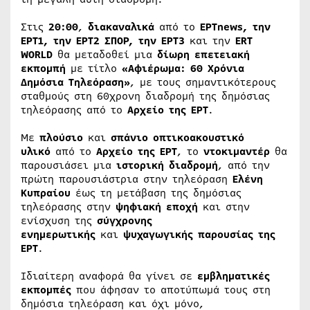
Στις
20:00
,
διακαναλικά
από το
ΕΡΤnews, την
ΕΡΤ1, την ΕΡΤ2 ΣΠΟΡ, την ΕΡΤ3
και την
ERT
WORLD
θα μεταδοθεί μια
δίωρη επετειακή
εκπομπή
με τίτλο
«Αφιέρωμα: 60 Χρόνια
Δημόσια Τηλεόραση»
, με τους σημαντικότερους
σταθμούς στη 60χρονη διαδρομή της δημόσιας
τηλεόρασης από το
Αρχείο της ΕΡΤ
.
Με
πλούσιο
και
σπάνιο οπτικοακουστικό
υλικό
από το
Αρχείο της ΕΡΤ
, το
ντοκιμαντέρ
θα
παρουσιάσει μια
ιστορική διαδρομή
, από την
πρώτη παρουσιάστρια στην τηλεόραση
Ελένη
Κυπραίου
έως τη μετάβαση της δημόσιας
τηλεόρασης στην
ψηφιακή εποχή
και στην
ενίσχυση της
σύγχρονης
ενημερωτικής
και
ψυχαγωγικής
παρουσίας της
ΕΡΤ
.
Ιδιαίτερη αναφορά θα γίνει σε
εμβληματικές
εκπομπές
που άφησαν το αποτύπωμά τους στη
δημόσια τηλεόραση και όχι μόνο,