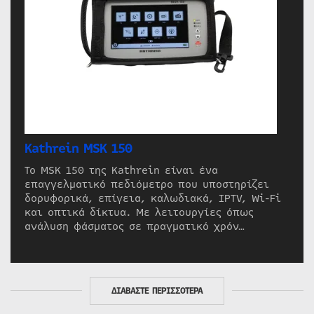
Kathrein MSK 150
Το MSK 150 της Kathrein είναι ένα
επαγγελματικό πεδιόμετρο που υποστηρίζει
δορυφορικά, επίγεια, καλωδιακά, IPTV, Wi-Fi
και οπτικά δίκτυα. Με λειτουργίες όπως
ανάλυση φάσματος σε πραγματικό χρόν…
ΔΙΑΒΑΣΤΕ ΠΕΡΙΣΣΟΤΕΡΑ