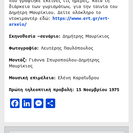
που γράφτηκε εκείνες τις ημέρες, κατά τη
διάρκεια των γυρισμάτων, για την ταινία του
Δημήτρη Μαυρίκιου. Δείτε ολόκληρο το
ντοκιμαντέρ εδώ:
https://www.ert.gr/ert-
arxeio/
Σκηνοθεσία –σενάριο:
Δημήτρης Μαυρίκιος
Φωτογραφία:
Λευτέρης Παυλόπουλος
Μοντάζ:
Γιάννα Σπυροπούλου-Δημήτρης
Μαυρίκιος
Μουσική επιμέλεια:
Ελένη Καραΐνδρου
Πρώτη τηλεοπτική προβολή: 15 Νοεμβρίου 1975
Facebook
LinkedIn
Messenger
Μοιραστείτε