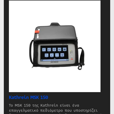
Kathrein MSK 150
Το MSK 150 της Kathrein είναι ένα
επαγγελματικό πεδιόμετρο που υποστηρίζει