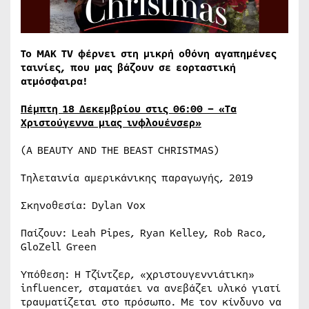
Το ΜΑΚ
TV
φέρνει στη μικρή οθόνη αγαπημένες
ταινίες, που μας βάζουν σε εορταστική
ατμόσφαιρα!
Πέμπτη 18 Δεκεμβρίου στις 06:00 – «Τα
Χριστούγεννα μιας ινφλουένσερ»
(A BEAUTY AND THE BEAST CHRISTMAS)
Τηλεταινία αμερικάνικης παραγωγής, 2019
Σκηνοθεσία: Dylan Vox
Παίζουν: Leah Pipes, Ryan Kelley, Rob Raco,
GloZell Green
Υπόθεση: Η Τζίντζερ, «χριστουγεννιάτικη»
influencer, σταματάει να ανεβάζει υλικό γιατί
τραυματίζεται στο πρόσωπο. Με τον κίνδυνο να