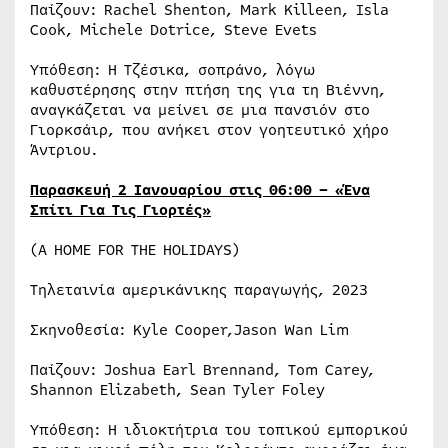
Παίζουν: Rachel Shenton, Mark Killeen, Isla
Cook, Michele Dotrice, Steve Evets
Υπόθεση: Η Τζέσικα, σοπράνο, λόγω
καθυστέρησης στην πτήση της για τη Βιέννη,
αναγκάζεται να μείνει σε μια πανσιόν στο
Γιορκσάιρ, που ανήκει στον γοητευτικό χήρο
Άντριου.
Παρασκευή 2 Ιανουαρίου στις 06:00 – «Ένα
Σπίτι Για Τις Γιορτές»
(A HOME FOR THE HOLIDAYS)
Τηλεταινία αμερικάνικης παραγωγής, 2023
Σκηνοθεσία: Kyle Cooper,Jason Wan Lim
Παίζουν: Joshua Earl Brennand, Tom Carey,
Shannon Elizabeth, Sean Tyler Foley
Υπόθεση: Η ιδιοκτήτρια του τοπικού εμπορικού