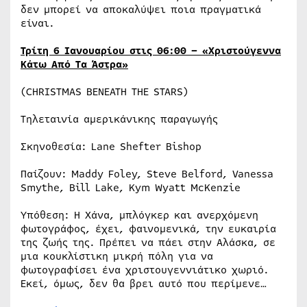
δεν μπορεί να αποκαλύψει ποια πραγματικά
είναι.
Τρίτη 6 Ιανουαρίου στις 06:00 – «Χριστούγεννα
Κάτω Από Τα Άστρα»
(CHRISTMAS BENEATH THE STARS)
Τηλεταινία αμερικάνικης παραγωγής
Σκηνοθεσία: Lane Shefter Bishop
Παίζουν: Maddy Foley, Steve Belford, Vanessa
Smythe, Bill Lake, Kym Wyatt McKenzie
Υπόθεση: Η Χάνα, μπλόγκερ και ανερχόμενη
φωτογράφος, έχει, φαινομενικά, την ευκαιρία
της ζωής της. Πρέπει να πάει στην Αλάσκα, σε
μια κουκλίστικη μικρή πόλη για να
φωτογραφίσει ένα χριστουγεννιάτικο χωριό.
Εκεί, όμως, δεν θα βρει αυτό που περίμενε…