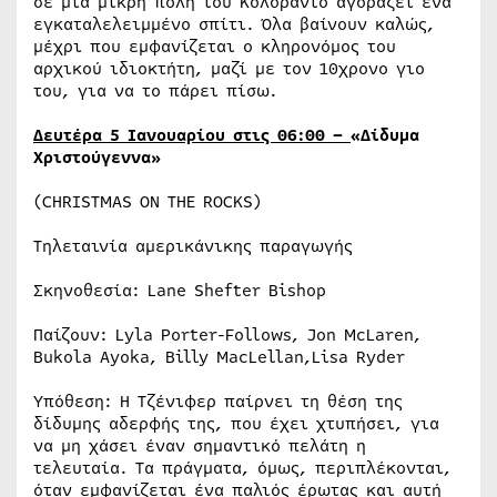
σε μια μικρή πόλη του Κολοράντο αγοράζει ένα
εγκαταλελειμμένο σπίτι. Όλα βαίνουν καλώς,
μέχρι που εμφανίζεται ο κληρονόμος του
αρχικού ιδιοκτήτη, μαζί με τον 10χρονο γιο
του, για να το πάρει πίσω.
Δευτέρα 5 Ιανουαρίου στις 06:00 –
«Δίδυμα
Χριστούγεννα»
(CHRISTMAS ON THE ROCKS)
Τηλεταινία αμερικάνικης παραγωγής
Σκηνοθεσία: Lane Shefter Bishop
Παίζουν: Lyla Porter-Follows, Jon McLaren,
Bukola Ayoka, Billy MacLellan,Lisa Ryder
Υπόθεση: Η Τζένιφερ παίρνει τη θέση της
δίδυμης αδερφής της, που έχει χτυπήσει, για
να μη χάσει έναν σημαντικό πελάτη η
τελευταία. Τα πράγματα, όμως, περιπλέκονται,
όταν εμφανίζεται ένα παλιός έρωτας και αυτή