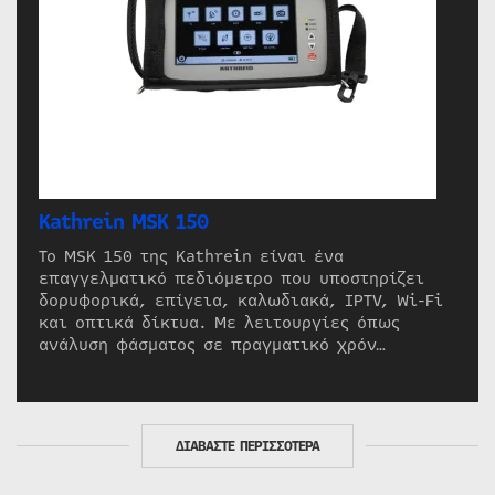
Kathrein MSK 150
Το MSK 150 της Kathrein είναι ένα
επαγγελματικό πεδιόμετρο που υποστηρίζει
δορυφορικά, επίγεια, καλωδιακά, IPTV, Wi-Fi
και οπτικά δίκτυα. Με λειτουργίες όπως
ανάλυση φάσματος σε πραγματικό χρόν…
ΔΙΑΒΑΣΤΕ ΠΕΡΙΣΣΟΤΕΡΑ