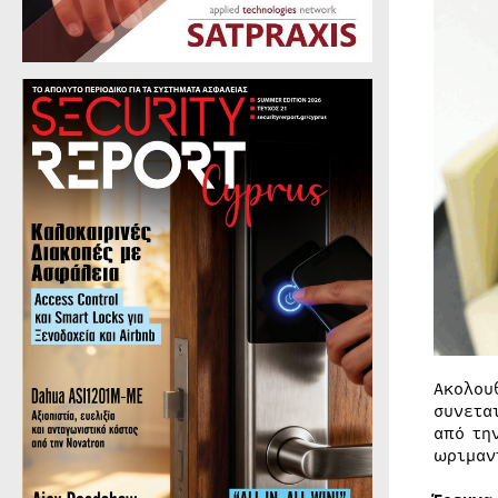
Ακολου
συνετα
από τη
ωριμαν