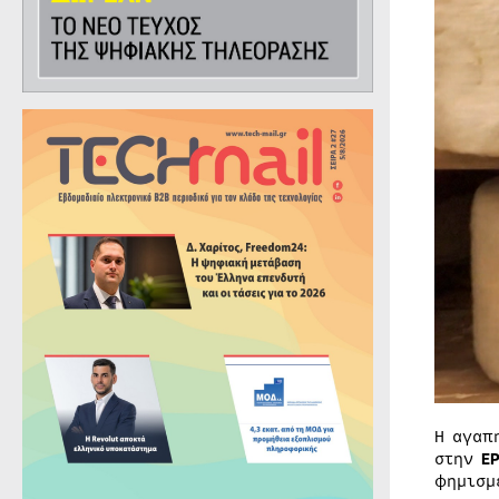
Η αγαπ
στην
Ε
φημισμ