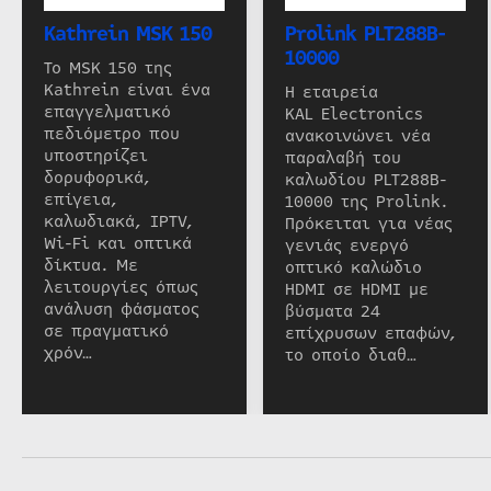
Kathrein MSK 150
Prolink PLT288B-
10000
Το MSK 150 της
Kathrein είναι ένα
Η εταιρεία
επαγγελματικό
KAL Electronics
πεδιόμετρο που
ανακοινώνει νέα
υποστηρίζει
παραλαβή του
δορυφορικά,
καλωδίου PLT288B-
επίγεια,
10000 της Prolink.
καλωδιακά, IPTV,
Πρόκειται για νέας
Wi-Fi και οπτικά
γενιάς ενεργό
δίκτυα. Με
οπτικό καλώδιο
λειτουργίες όπως
HDMI σε HDMI με
ανάλυση φάσματος
βύσματα 24
σε πραγματικό
επίχρυσων επαφών,
χρόν…
το οποίο διαθ…