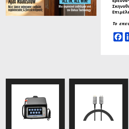
Έρευνα
Σκηνοθ
Επιμέλ
Το επε
F