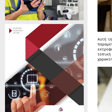
Αυτή τ
παραμέ
εκτροφ
τοπική
χαρακτ