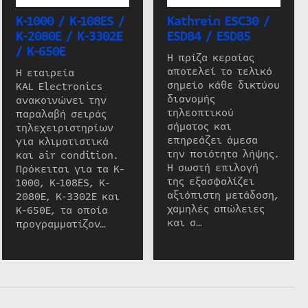
K-1000 / K-108ES /
Kathrein ESC30 /
K-2080E / K-3302E
ESD84 / ESD85
/ K-650E
Η πρίζα κεραίας
αποτελεί το τελικό
Η εταιρεία
σημείο κάθε δικτύου
KAL Electronics
διανομής
ανακοινώνει την
τηλεοπτικού
παραλαβή σειράς
σήματος και
τηλεχειριστηρίων
επηρεάζει άμεσα
για κλιματιστικά
την ποιότητα λήψης.
και air condition.
Η σωστή επιλογή
Πρόκειται για τα K-
της εξασφαλίζει
1000, K-108ES, K-
αξιόπιστη μετάδοση,
2080E, K-3302E και
χαμηλές απώλειες
K-650E, τα οποία
και σ…
προγραμματίζον…