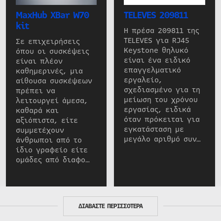
MaxHub XBar W70
TELEVES 209811
kit
Η πρέσα 209811 της
TELEVES για RJ45
Σε επιχειρήσεις
Keystone θηλυκό
όπου οι συσκέψεις
είναι ένα ειδικό
είναι πλέον
επαγγελματικό
καθημερινές, μια
εργαλείο,
αίθουσα συσκέψεων
σχεδιασμένο για τη
πρέπει να
μείωση του χρόνου
λειτουργεί άμεσα,
εργασίας, ειδικά
καθαρά και
όταν πρόκειται για
αξιόπιστα, είτε
εγκατάσταση με
συμμετέχουν
μεγάλο αριθμό συν…
άνθρωποι από το
ίδιο γραφείο είτε
ομάδες από διαφο…
ΔΙΑΒΑΣΤΕ ΠΕΡΙΣΣΟΤΕΡΑ