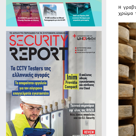
Η γραβ
χρώμα 