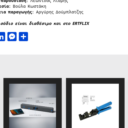
-παρουσίαση
: Λεωνίδας Λιάμης
εσία
: Βούλα Κωστάκη
εια παραγωγής
: Αργύρης Δούμπλατζης
ισόδιο είναι διαθέσιμο και στο ERTFLIX
acebook
LinkedIn
Messenger
Μοιραστείτε