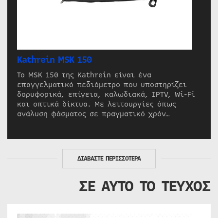
Kathrein MSK 150
Το MSK 150 της Kathrein είναι ένα
επαγγελματικό πεδιόμετρο που υποστηρίζει
δορυφορικά, επίγεια, καλωδιακά, IPTV, Wi-Fi
και οπτικά δίκτυα. Με λειτουργίες όπως
ανάλυση φάσματος σε πραγματικό χρόν…
ΔΙΑΒΑΣΤΕ ΠΕΡΙΣΣΟΤΕΡΑ
ΣΕ ΑΥΤΟ ΤΟ ΤΕΥΧΟΣ