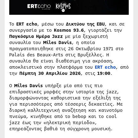
Το
ERT εcho
, μέσω του
Δικτύου της EBU
, και σε
συνεργασία με το
Kosmos 93.6
, γιορτάζει την
Παγκόσμια Ημέρα Jazz
με μία ξεχωριστή
συναυλία του
Miles Davis
, η οποία
πραγματοποιήθηκε στις 26 Οκτωβρίου 1971 στο
Palais des Beaux-Arts στις Βρυξέλλες. Η
συναυλία θα είναι διαθέσιμη για ακρόαση,
αποκλειστικά στην πλατφόρμα του
ERT εcho
, από
την
Πέμπτη 30 Απριλίου 2026
, στις
19:00
.
Ο
Miles Davis
υπήρξε μία από τις πιο
επιδραστικές μορφές στην ιστορία της jazz,
διαμορφώνοντας καθοριστικά την εξέλιξή της
για περισσότερες από τέσσερις δεκαετίες. Με
διαρκή καλλιτεχνική αναζήτηση και καινοτόμο
πνεύμα, κινήθηκε από το bebop και το cool
jazz έως την «ηλεκτρική περίοδο»,
επηρεάζοντας βαθιά τη σύγχρονη μουσική.