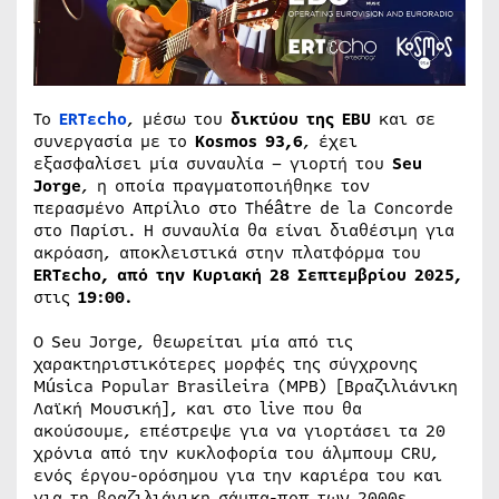
Το
ERTεcho
, μέσω του
δικτύου της EBU
και σε
συνεργασία με το
Kosmos 93,6
, έχει
εξασφαλίσει μία συναυλία – γιορτή του
Seu
Jorge
, η οποία πραγματοποιήθηκε τον
περασμένο Απρίλιο στο Théâtre de la Concorde
στο Παρίσι. Η συναυλία θα είναι διαθέσιμη για
ακρόαση, αποκλειστικά στην πλατφόρμα του
ERTεcho,
από την Κυριακή 28 Σεπτεμβρίου 2025,
στις
19:00.
Ο Seu Jorge, θεωρείται μία από τις
χαρακτηριστικότερες μορφές της σύγχρονης
Música Popular Brasileira (MPB) [Βραζιλιάνικη
Λαϊκή Μουσική], και στο live που θα
ακούσουμε, επέστρεψε για να γιορτάσει τα 20
χρόνια από την κυκλοφορία του άλμπουμ CRU,
ενός έργου-ορόσημου για την καριέρα του και
για τη βραζιλιάνικη σάμπα-ποπ των 2000s.