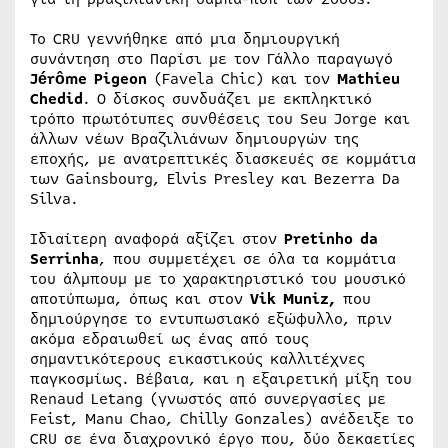
Το CRU γεννήθηκε από μια δημιουργική
συνάντηση στο Παρίσι με τον Γάλλο παραγωγό
Jérôme Pigeon
(Favela Chic) και τον
Mathieu
Chedid
. Ο δίσκος συνδυάζει με εκπληκτικό
τρόπο πρωτότυπες συνθέσεις του Seu Jorge και
άλλων νέων Βραζιλιάνων δημιουργών της
εποχής, με ανατρεπτικές διασκευές σε κομμάτια
των Gainsbourg, Elvis Presley και Bezerra Da
Silva.
Ιδιαίτερη αναφορά αξίζει στον
Pretinho da
Serrinha
, που συμμετέχει σε όλα τα κομμάτια
του άλμπουμ με το χαρακτηριστικό του μουσικό
αποτύπωμα, όπως και στον
Vik Muniz,
που
δημιούργησε το εντυπωσιακό εξώφυλλο, πριν
ακόμα εδραιωθεί ως ένας από τους
σημαντικότερους εικαστικούς καλλιτέχνες
παγκοσμίως. Βέβαια, και η εξαιρετική μίξη του
Renaud Letang (γνωστός από συνεργασίες με
Feist, Manu Chao, Chilly Gonzales) ανέδειξε το
CRU σε ένα διαχρονικό έργο που, δύο δεκαετίες