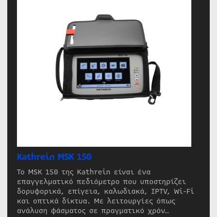
Kathrein MSK 150
Το MSK 150 της Kathrein είναι ένα
επαγγελματικό πεδιόμετρο που υποστηρίζει
δορυφορικά, επίγεια, καλωδιακά, IPTV, Wi-Fi
και οπτικά δίκτυα. Με λειτουργίες όπως
ανάλυση φάσματος σε πραγματικό χρόν…