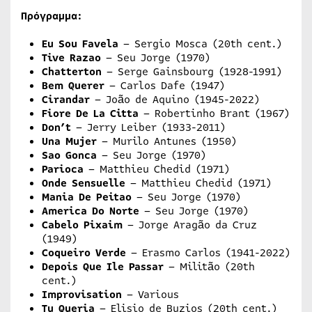
Πρόγραμμα:
Eu Sou Favela
– Sergio Mosca (20th cent.)
Tive Razao
– Seu Jorge (1970)
Chatterton
– Serge Gainsbourg (1928-1991)
Bem Querer
– Carlos Dafe (1947)
Cirandar
– João de Aquino (1945-2022)
Fiore De La Citta
– Robertinho Brant (1967)
Don’t
– Jerry Leiber (1933-2011)
Una Mujer
– Murilo Antunes (1950)
Sao Gonca
– Seu Jorge (1970)
Parioca
– Matthieu Chedid (1971)
Onde Sensuelle
– Matthieu Chedid (1971)
Mania De Peitao
– Seu Jorge (1970)
America Do Norte
– Seu Jorge (1970)
Cabelo Pixaim
– Jorge Aragão da Cruz
(1949)
Coqueiro Verde
– Erasmo Carlos (1941-2022)
Depois Que Ile Passar
– Militão (20th
cent.)
Improvisation
– Various
Tu Queria
– Elisio de Buzios (20th cent.)