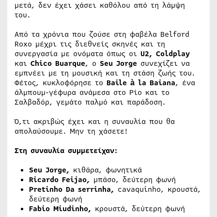
μετά, δεν έχει χάσει καθόλου από τη λάμψη
του.
Από τα χρόνια που ζούσε στη φαβέλα Belford
Roxo μέχρι τις διεθνείς σκηνές και τη
συνεργασία με ονόματα όπως οι
U2, Coldplay
και
Chico Buarque
, ο
Seu Jorge
συνεχίζει να
εμπνέει με τη μουσική και τη στάση ζωής του.
Φέτος, κυκλοφόρησε το
Baile à la Baiana
, ένα
άλμπουμ-γέφυρα ανάμεσα στο Ρίο και το
Σαλβαδόρ, γεμάτο παλμό και παράδοση.
Ό,τι ακριβώς έχει και η συναυλία που θα
απολαύσουμε. Μην τη χάσετε!
Στη συναυλία συμμετείχαν:
Seu Jorge,
κιθάρα, φωνητικά
Ricardo Feijao,
μπάσο, δεύτερη φωνή
Pretinho Da serrinha,
cavaquinho, κρουστά,
δεύτερη φωνή
Fabio Miudinho,
κρουστά, δεύτερη φωνή