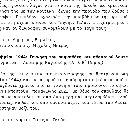
θως, γίνεται λόγος για το έργο της Βακαλό ως κριτικού
λησή της με την κριτική Τέχνης την περίοδο που ζούσε 
ραφεί. Επιπλέον, σχολιάζει την υποβάθμιση της κριτική
χει στη σχέση κοινού και Τέχνης. Τέλος, επιχειρεί μια
ς και οι ζωγράφοι συνομιλούν με το έργο τους.
εσία: Δημήτρης Βερνίκος
εια εκπομπής: Μιχάλης Μήτρας
ωβρίου 1944: Γέννηση του σκηνοθέτη και ηθοποιού Λευτέ
όγραφο» – Λευτέρης Βογιατζής (Α΄ & Β΄ Μέρος)
είο της ΕΡΤ για την επέτειο γέννησης του θεατρικού σκ
ίου 1944) και με αφορμή το αναδρομικό αφιέρωμα από τ
 ογδόντα χρόνια από τη γέννησή του, προτείνει το αφιέ
κη Παπαστάθη, παραγωγής 2021, με θέμα τον σπουδαίο θ
έρωμα αποτελείται από δύο μέρη και περιλαμβάνει πλού
άσεις, καθώς και από συνεντεύξεις του ίδιου του Λευτ
άστηκαν μαζί του.
εσία-σενάριο: Γιώργος Σκεύας