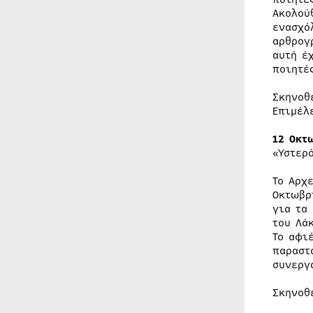
Ακολού
ενασχό
αρθρογ
αυτή έ
ποιητέ
Σκηνοθ
Επιμέλ
12 Οκτ
«Υστερ
Το Αρχ
Οκτωβρ
για τα
του Λά
Το αφι
παραστ
συνεργ
Σκηνοθ