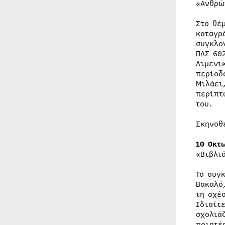
«Ανθρώ
Στο θέ
καταγρ
συγκλο
ΠΛΣ 60
Λιμενι
περίοδ
Μιλάει
περίπτ
του.
Σκηνοθ
10 Οκτ
«Βιβλι
Το συγ
Βακαλό
τη σχέ
Ιδιαίτ
σχολιά
ποιητέ