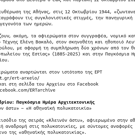
ευθέρωση της Αθήνας, στις 12 Οκτωβρίου 1944, «ζωνταν
ταγράφουν τις συγκλονιστικές στιγμές, την πανηγυρική 
 γεγονότα των ημερών.
ζουν, ακόμη, τα αφιερώματα στον συγγραφέα, νομικό κα
ό Τέχνης Ελένη Βακαλό, στον σκηνοθέτη και ηθοποιό Λευ
ούλου, με αφορμή τη συμπλήρωση δύο χρόνων από τον θά
οπωλείου της Εστίας» (1885-2025) και στην Παγκόσμια Η
ίου.
ερώματα αναρτώνται στον ιστότοπο της ΕΡΤ
t.gr/ert-arxeio/
και στη σελίδα του Αρχείου στο Facebook
cebook.com/ERTarchive
βρίου: Παγκόσμια Ημέρα Αρχιτεκτονικής
όν άστυ» – «Η αθηναϊκή πολυκατοικία»
εισόδιο της σειράς «Κλεινόν άστυ», αφιερωμένο στην α
κή αναδρομή στις πολυκατοικίες, με σύντομες αναφορές 
ενο της «αθηναϊκής πολυκατοικίας».