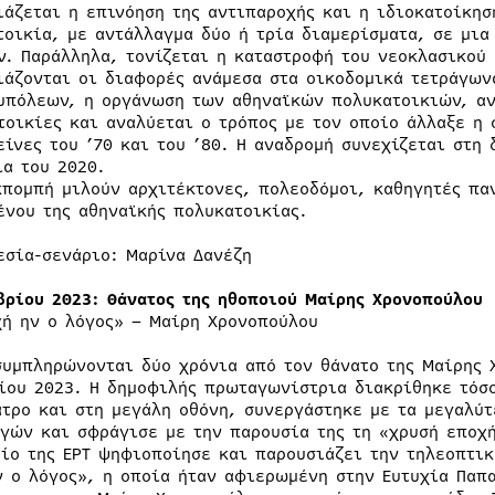
ιάζεται η επινόηση της αντιπαροχής και η ιδιοκατοίκησ
τοικία, με αντάλλαγμα δύο ή τρία διαμερίσματα, σε μι
ν. Παράλληλα, τονίζεται η καταστροφή του νεοκλασικού 
ιάζονται οι διαφορές ανάμεσα στα οικοδομικά τετράγων
υπόλεων, η οργάνωση των αθηναϊκών πολυκατοικιών, αν
τοικίες και αναλύεται ο τρόπος με τον οποίο άλλαξε η 
είνες του ’70 και του ’80. Η αναδρομή συνεχίζεται στη 
ία του 2020.
κπομπή μιλούν αρχιτέκτονες, πολεοδόμοι, καθηγητές πα
ένου της αθηναϊκής πολυκατοικίας.
εσία-σενάριο: Μαρίνα Δανέζη
βρίου 2023: Θάνατος της ηθοποιού Μαίρης Χρονοπούλου
χή ην ο λόγος» – Μαίρη Χρονοπούλου
συμπληρώνονται δύο χρόνια από τον θάνατο της Μαίρης 
ίου 2023. Η δημοφιλής πρωταγωνίστρια διακρίθηκε τόσο
ατρο και στη μεγάλη οθόνη, συνεργάστηκε με τα μεγαλύ
γών και σφράγισε με την παρουσία της τη «χρυσή εποχή
είο της ΕΡΤ ψηφιοποίησε και παρουσιάζει την τηλεοπτικ
ν ο λόγος», η οποία ήταν αφιερωμένη στην Ευτυχία Παπ