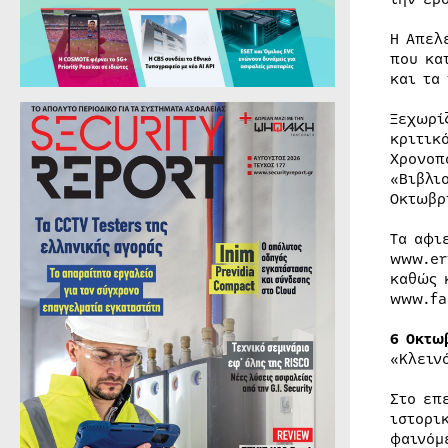
Η Απελ
που κα
και τα
Ξεχωρί
κριτικ
Χρονοπ
«Βιβλι
Οκτωβρ
Τα αφι
www.er
καθώς 
www.fa
6 Οκτω
«Κλειν
Στο επ
ιστορι
φαινόμ