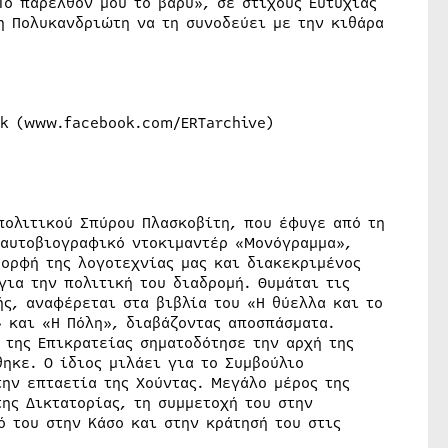
ο παρελθόν μου το βαρύ», σε στίχους Ευτυχίας
 Πολυκανδριώτη να τη συνοδεύει με την κιθάρα
ok (www.facebook.com/ERTarchive)
πολιτικού Σπύρου Πλασκοβίτη, που έφυγε από τη
 αυτοβιογραφικό ντοκιμαντέρ «Μονόγραμμα»,
μορφή της λογοτεχνίας μας και διακεκριμένος
για την πολιτική του διαδρομή. Θυμάται τις
ς, αναφέρεται στα βιβλία του «Η θύελλα και το
» και «Η Πόλη», διαβάζοντας αποσπάσματα.
 της Επικρατείας σηματοδότησε την αρχή της
ηκε. Ο ίδιος μιλάει για το Συμβούλιο
την επταετία της Χούντας. Μεγάλο μέρος της
ης Δικτατορίας, τη συμμετοχή του στην
 του στην Κάσο και στην κράτησή του στις