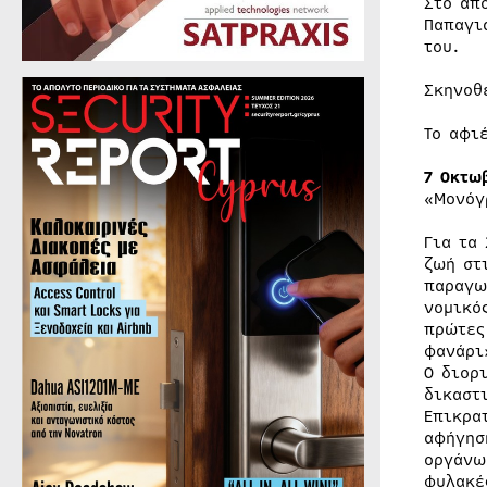
Στο απ
Παπαγι
του.
Σκηνοθ
Το αφι
7 Οκτω
«Μονόγ
Για τα
ζωή στ
παραγω
νομικό
πρώτες
φανάρι
Ο διορ
δικαστ
Επικρα
αφήγησ
οργάνω
φυλακέ