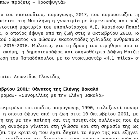
πων πράξεις – Προσφυγιά»
μα του επεισοδίου, παραγωγής 2017, που παρουσιάζει τη
άφεται στη Μυτιλήνη η γνωριμία με λιμενικούς που σώζ
νιστική μαρτυρία του υποπλοίαρχου Λ.Σ. Κυριάκου Παπα
2, ο οποίος έφυγε από τη ζωή στις 9 Οκτωβρίου 2018, 
κού Σώματος να σώσουν εκατοντάδες χιλιάδες ανθρώπους
ο 2015-2016. Μάλιστα, για τη δράση του τιμήθηκε από τ
, ακόμη, η δημοσιογράφος και σκηνοθέτρια Δάφνη Ματζι
ωση του Παπαδόπουλου με το ντοκιμαντέρ «4.1 miles» σ
εσία: Λεωνίδας Γλυνίδης
ωβρίου 2001: Θάνατος της Ελένης Βακαλό
όραμα»- «Συνομιλίες με την Ελένη Βακαλό»
κεκριμένο επεισόδιο, παραγωγής 1990, φιλοξενεί συνομι
, η οποία έφυγε από τη ζωή στις 10 Οκτωβρίου 2001, με
ση της με την ποίηση και τις ποιητικές συλλογές που έ
ερη αναφορά γίνεται στη γλώσσα και στη σημασία της ως
ζει την κριτική που έχει δεχτεί το έργο της και εξηγεί
ς, τονίζοντας ότι διακρίνει έναν «άγριο ρομαντισμό» σ