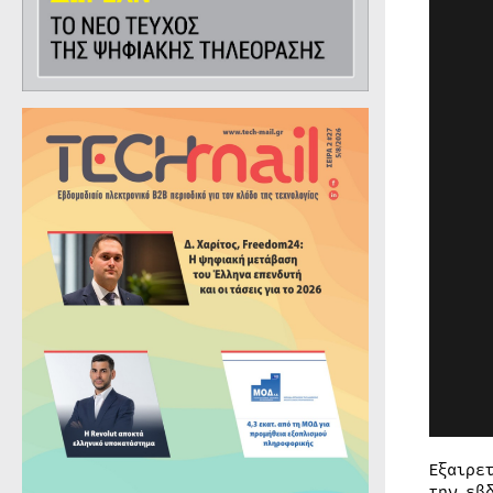
Εξαιρε
την εβ