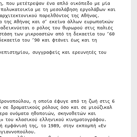
η, που μετέτρεψαν ένα απλό οικόπεδο με μία
α πολυκατοικία με τη μεσολάβηση εργολάβων και
αρχιτεκτονικού παρελθόντος της Αθήνας.
α της Αθήνας και σ’ εκείνα άλλων ευρωπαϊκών
αδεικνύεται ο ρόλος του θυρωρού στις παλιές
στάση των μικροαστών από τη δεκαετία του ’60
δεκαετία του ’90 και φτάνει έως και τη
νεπιστημίου, συγγραφείς και ερευνητές του
Χρονοπούλου, η οποία έφυγε από τη ζωή στις 6
 σε δραματικούς ρόλους όσο και σε μιούζικαλ
τερα ονόματα ηθοποιών, σκηνοθετών και
» του κλασικού ελληνικού κινηματογράφου.
ή εμφάνισή της, το 1989, στην εκπομπή «Εν
αγιαννοπούλου.