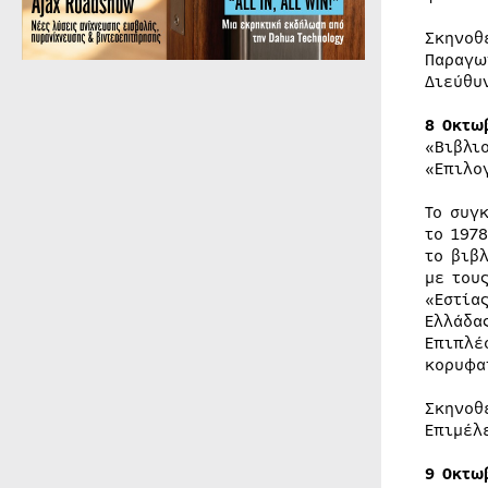
Σκηνοθ
Παραγω
Διεύθυ
8 Οκτω
«Βιβλι
«Επιλο
Το συγ
το 197
το βιβ
με του
«Εστία
Ελλάδα
Επιπλέ
κορυφα
Σκηνοθ
Επιμέλ
9 Οκτω