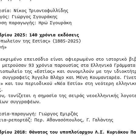
εσία: Νίκος Τριανταφυλλίδης
γός: Γιώργος Σγουράκης
νση παραγωγής: Ηρώ Σγουράκη
βρίου 2025: 140 χρόνια εκδόσεις
οπωλείον της Εστίας» (1885-2025)
γή»
κεκριμένο επεισόδιο είναι αφιερωμένο στο ιστορικό βιβ
8 μετρούσαν 93 χρόνια παρουσίας στα Ελληνικά Γράμματα
λιοπωλείο της «Εστίας» και συνομιλούν με την ιδιοκτήτ
ς συγγραφείς Άγγελο Βλάχο και Μένη Κουμανταρέα. Γίνε
ς» και του περιοδικού «Νέα Εστία» στη νεότερη ελληνικ
ς.
ον, τονίζεται η σημασία της σειράς νεοελληνικής λογοτ
ίων συγγραφέων.
εσία-παραγωγή: Γιώργος Εμιρζάς
εια-ρεπορτάζ: Περ. Αθανασόπουλος, Γ. Γαλάντης
βρίου 2018: Θάνατος του υποπλοίαρχου Λ.Σ. Κυριάκου Π