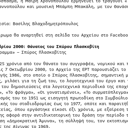
όσπασμα, η Μαίρη Χρονοπούλου ερμηνεύει το τραγούδι «Τ
αννοπούλου και μουσική Μπάμπη Μπακάλη, με τον Θανάση
εσία: Βασίλης Βλαχοδημητρόπουλος
έρωμα θα αναρτηθεί στη σελίδα του Αρχείου στο Facebo
βρίου 2000: Θάνατος του Σπύρου Πλασκοβίτη
ραμμα» – Σπύρος Πλασκοβίτης
 25 χρόνια από τον θάνατο του συγγραφέα, νομικού και 
ις 7 Οκτωβρίου 2000, το Αρχείο της ΕΡΤ παρουσιάζει το
γής 1986, στο οποίο ο Σπύρος Πλασκοβίτης, σημαντική 
ς, μιλάει για τη ζωή του, το λογοτεχνικό του έργο και 
 του δημοσιεύσεις στα λογοτεχνικά περιοδικά της εποχή
», «Το φράγμα», «Οι γονατισμένοι», «Το συρματόπλεγμα
ισμός του το 1951 ως εισηγητή πρωτοδίκη στο Συμβούλιο
ικής του σταδιοδρομίας έως το 1977, οπότε και παραιτήθ
τείας, όπου εργάστηκε είκοσι έξι χρόνια, με εξαίρεση 
ης αφορά στην αντιδικτατορική του δράση την περίοδο τ
ση «Δημοκρατική Άμυνα», τη σύλληψή του, τον εκτοπισμό
ς της Αίγινας το 1969.