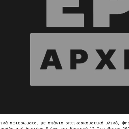
τικά αφιερώματα, με σπάνιο οπτικοακουστικό υλικό, ψηφ
δομάδα από Δευτέρα 6 έως και Κυριακή 12 Οκτωβρίου 20