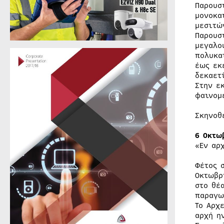
Παρουσ
μονοκα
μεσιτώ
Παρουσ
μεγαλο
πολυκα
έως εκ
δεκαετ
Στην ε
φαινομ
Σκηνοθ
6 Οκτω
«Εν αρ
Φέτος 
Οκτωβρ
στο θέ
παραγω
Το Αρχ
αρχή η