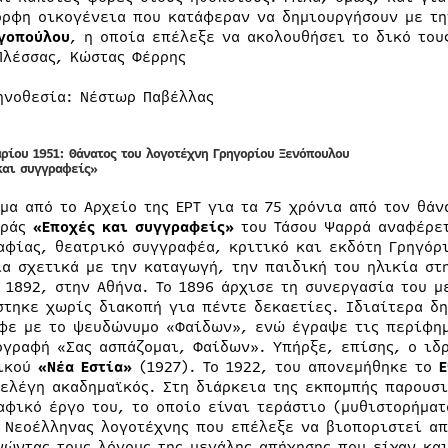
ορφη οικογένεια που κατάφεραν να δημιουργήσουν με την
γοπούλου
, η οποία επέλεξε να ακολουθήσει το δικό του
Πλέσσας, Κώστας Φέρρης
ηνοθεσία: Νέστωρ Παβέλλας
αρίου 1951: Θάνατος του λογοτέχνη Γρηγορίου Ξενόπουλου
και συγγραφείς»
μα από το Αρχείο της ΕΡΤ για τα 75 χρόνια από τον θά
ιράς
«Εποχές και συγγραφείς»
του Τάσου Ψαρρά αναφέρετ
αφίας, θεατρικό συγγραφέα, κριτικό και εκδότη Γρηγόρι
ία σχετικά με την καταγωγή, την παιδική του ηλικία στ
ο 1892, στην Αθήνα. Το 1896 άρχισε τη συνεργασία του 
στηκε χωρίς διακοπή για πέντε δεκαετίες. Ιδιαίτερα δη
φε με το ψευδώνυμο «Φαίδων», ενώ έγραψε τις περίφημ
ογραφή «Σας ασπάζομαι, Φαίδων». Υπήρξε, επίσης, ο ιδρ
ικού
«Νέα Εστία»
(1927). Το 1922, του απονεμήθηκε το
Ε
ξελέγη ακαδημαϊκός. Στη διάρκεια της εκπομπής παρουσι
αφικό έργο του, το οποίο είναι τεράστιο (μυθιστορήματ
 Νεοέλληνας λογοτέχνης που επέλεξε να βιοποριστεί α
νώντας τους λόγους της μεγάλης απήχησης που είχαν και