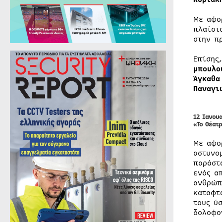
Με αφο
πλαίσι
στην π
Επίσης
μπουλο
Άγκαθα
Παναγι
12 Ιανου
«Το Θέατ
Με αφο
αστυνο
παράστ
ενός α
ανθρώπ
καταφτ
τους ύ
δολοφο