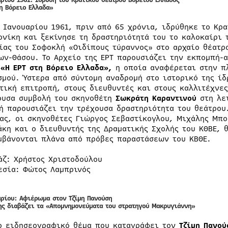
αρίου 1961
:
Ίδρυση του Κρατικού Θεάτρου Βορείου Ελλάδος
τη Βόρειο Ελλαδα»
3 Ιανουαρίου 1961, πριν από 65 χρόνια, ιδρύθηκε το Κρ
ονίκη και ξεκίνησε τη δραστηριότητά του το καλοκαίρι 
ίας του Σοφοκλή «Οιδίπους τύραννος» στο αρχαίο θέατρ
ων-Θάσου. Το Αρχείο της ΕΡΤ παρουσιάζει την εκπομπή-
ς
«Η ΕΡΤ στη Βόρειο Ελλαδα»,
η οποία αναφέρεται στην πλ
σμού. Ύστερα από σύντομη αναδρομή στο ιστορικό της ί
τική επιτροπή, στους διευθυντές και στους καλλιτέχνες
ουσα συμβολή του σκηνοθέτη
Σωκράτη Καραντινού
στη λει
ή παρουσιάζει την τρέχουσα δραστηριότητα του θεάτρου
ας, οι σκηνοθέτες Γιώργος Σεβαστίκογλου, Μιχάλης Μπο
άκη και ο διευθυντής της Δραματικής Σχολής του ΚΘΒΕ, 
μβάνονται πλάνα από πρόβες παραστάσεων του ΚΒΘΕ.
άζ: Χρήστος Χριστοδούλου
εσία: Φώτος Λαμπρινός
αρίου:
Αφιέρωμα στον Τζίμη Πανούση
ης διαβάζει τα «Απομνημονεύματα του στρατηγού Μακρυγιάννη»
ο ειδησεογραφικό θέμα που καταγράφει τον
Τζίμη Πανο