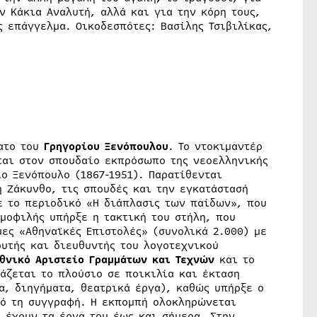
 Κάκια Αναλυτή, αλλά και για την κόρη τους,
ς επάγγελμα. Οικοδεσπότες: Βασίλης Τσιβιλίκας,
νατο του
Γρηγορίου Ξενόπουλου
. Το ντοκιμαντέρ
αι στον σπουδαίο εκπρόσωπο της νεοελληνικής
ο Ξενόπουλο (1867-1951). Παρατίθενται
η Ζάκυνθο, τις σπουδές και την εγκατάστασή
με το περιοδικό «Η διάπλασις των παίδων», που
μοφιλής υπήρξε η τακτική του στήλη, που
ες «Αθηναϊκές Επιστολές» (συνολικά 2.000) με
υτής και διευθυντής του λογοτεχνικού
θνικό Αριστείο Γραμμάτων και Τεχνών
και το
άζεται το πλούσιο σε ποικιλία και έκταση
α, διηγήματα, θεατρικά έργα), καθώς υπήρξε ο
πό τη συγγραφή. Η εκπομπή ολοκληρώνεται
 έχουν τα έργα του έως και σήμερα. Στην