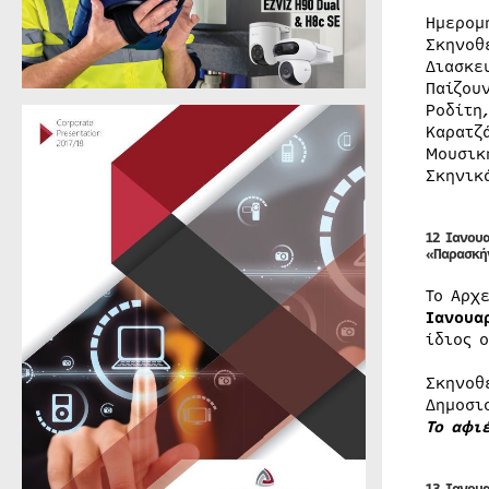
Ημερομ
Σκηνοθ
Διασκε
Παίζου
Ροδίτη
Καρατζ
Μουσικ
Σκηνικ
12 Ιανου
«Παρασκή
Το Αρχ
Ιανουα
ίδιος 
Σκηνοθ
Δημοσι
Το αφι