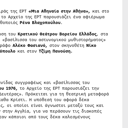
ιράς της ΕΡΤ
«Μια Αθηναία στην Αθήνα»,
και στο
 το Αρχείο της ΕΡΤ παρουσιάζει ένα αφιέρωμα
ηθοποιός
Ρένα Βλαχοπούλου
.
ρυση του
Κρατικού Θεάτρου Βορείου Ελλάδος
, στα
 «βασίλισσα του αστυνομικού μυθιστορήματος»
γράφο
Αλέκο Φασιανό,
στον σκηνοθέτη
Νίκο
όπουλο
και στον
Τζίμη Πανούση.
νίδας συγγραφέως και «βασίλισσας του
ου 1976,
το Αρχείο της ΕΡΤ παρουσιάζει την
Δευτέρας». Πρόκειται για τη θεατρική μεταφορά
καθα Κρίστι. Η υπόθεσή του αφορά δέκα
ς, οι οποίοι είναι άγνωστοι μεταξύ τους και
 στην Αγγλία, για να περάσουν τις διακοπές
ταν κάποιοι από τους δέκα καλεσμένους