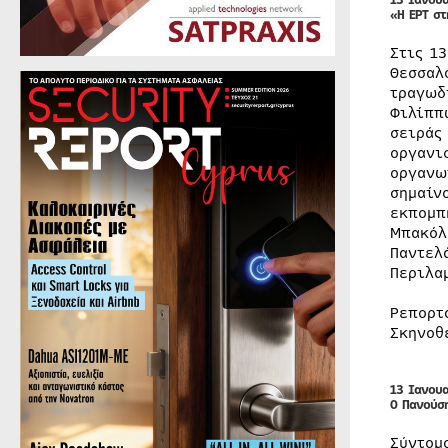
13 Ιανου
«Η ΕΡΤ σ
Στις 1
Θεσσαλ
τραγωδ
Φιλίππ
σειρά
οργανι
οργανω
σημαίν
εκπομπ
Μπακόλ
Παντελ
Περιλα
Ρεπορτ
Σκηνοθ
13 Ιανου
O Πανούσ
Σύντομ