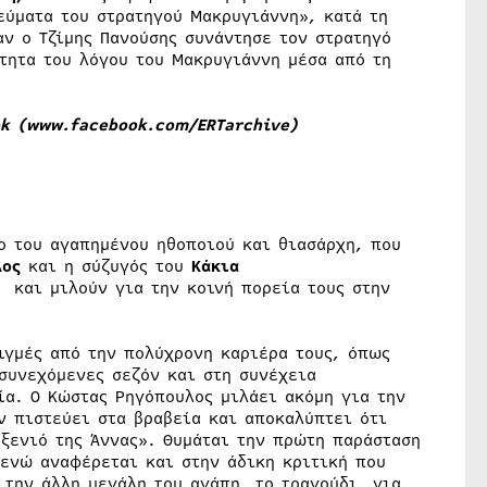
ύματα του στρατηγού Μακρυγιάννη», κατά τη
ν ο Τζίμης Πανούσης συνάντησε τον στρατηγό
τητα του λόγου του Μακρυγιάννη μέσα από τη
k (
www.facebook.com/ERTarchive
)
ο του αγαπημένου ηθοποιού και θιασάρχη, που
λος
και η σύζυγός του
Κάκια
,
και μιλούν για την κοινή πορεία τους στην
ιγμές από την πολύχρονη καριέρα τους, όπως
συνεχόμενες σεζόν και στη συνέχεια
ία. Ο Κώστας Ρηγόπουλος μιλάει ακόμη για την
ν πιστεύει στα βραβεία και αποκαλύπτει ότι
οξενιό της Άννας». Θυμάται την πρώτη παράσταση
 ενώ αναφέρεται και στην άδικη κριτική που
 την άλλη μεγάλη του αγάπη, το τραγούδι, για