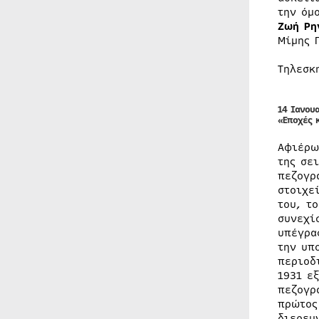
την όμ
Ζωή Ρη
Μίμης 
Τηλεσκ
14 Ιανου
«Εποχές 
Αφιέρω
της σε
πεζογρ
στοιχε
του, τ
συνεχί
υπέγρα
την υπ
περιοδ
1931 ε
πεζογρ
πρώτος
διερευ