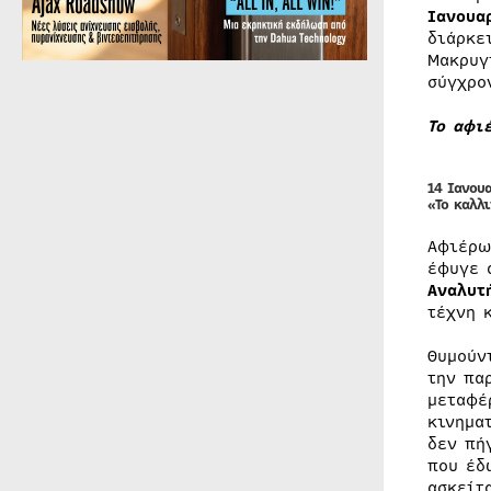
Ιανουα
διάρκε
Μακρυγ
σύγχρο
Το αφι
14 Ιανου
«Το καλλ
Αφιέρω
έφυγε 
Αναλυτ
τέχνη 
Θυμούν
την πα
μεταφέ
κινημα
δεν πή
που έδ
ασκείτ