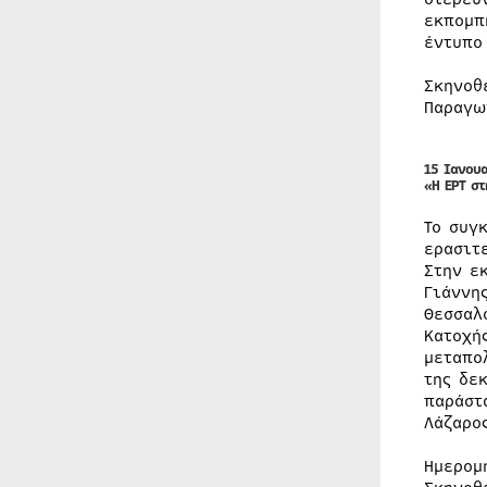
εκπομπ
έντυπο
Σκηνοθ
Παραγω
15 Ιανου
«Η ΕΡΤ σ
Το συγ
ερασιτ
Στην ε
Γιάννη
Θεσσαλ
Κατοχή
μεταπο
της δε
παράστ
Λάζαρο
Ημερομ