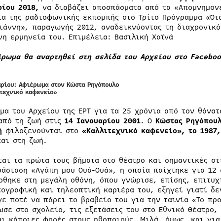
ρίου 2018,
να διαβάζει αποσπάσματα από τα «Απομνημονε
ια της ραδιοφωνικής εκπομπής στο Τρίτο Πρόγραμμα «Ότα
ιάννη», παραγωγής 2012, αναδεικνύοντας τη διαχρονικό
νη ερμηνεία του. Επιμέλεια: Βασιλική Χαϊνά
έρωμα θα αναρτηθεί στη σελίδα του Αρχείου στο Faceboo
αρίου
:
Αφιέρωμα στον Κώστα Ρηγόπουλο
ιτεχνικό καφενείο»
μα του Αρχείου της ΕΡΤ για τα 25 χρόνια από τον θάνατ
από τη ζωή στις
14 Ιανουαρίου 2001
. Ο
Κώστας Ρηγόπου
ή
φιλοξενούνται στο
«Καλλιτεχνικό καφενείο», το 1987
και στη ζωή.
ται τα πρώτα τους βήματα στο θέατρο και σημαντικές στ
ράσταση «Αγάπη μου Ουά-Ουά», η οποία παίχτηκε για 12 
ρθηκε στη μεγάλη οθόνη, όπου γνώρισε, επίσης, επιτυχ
τογραφική και τηλεοπτική καριέρα του, εξηγεί γιατί δε
γε ποτέ να πάρει το βραβείο του για την ταινία «Το πρ
ωσε στο σχολείο, τις εξετάσεις του στο Εθνικό Θέατρο,
αι κάποιες φορές στους ηθοποιούς. Μιλά, όμως, και για