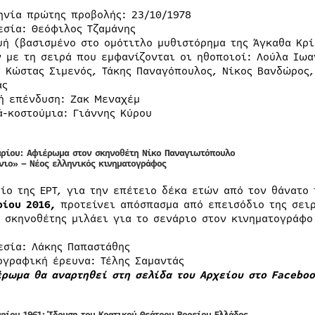
ηνία πρώτης προβολής: 23/10/1978
εσία: Θεόφιλος Τζαμάνης
υή (βασισμένο στο ομότιτλο μυθιστόρημα της Άγκαθα Κρί
ν με τη σειρά που εμφανίζονται οι ηθοποιοί: Λούλα Ιωα
, Κώστας Σιμενός, Τάκης Παναγόπουλος, Νίκος Βανδώρος
άς
ή επένδυση: Ζακ Μεναχέμ
ά-κοστούμια: Γιάννης Κύρου
αρίου:
Αφιέρωμα στον σκηνοθέτη Νίκο Παναγιωτόπουλο
νιο» – Νέος ελληνικός κινηματογράφος
είο της ΕΡΤ, για την επέτειο δέκα ετών από τον θάνατο
ρίου 2016,
προτείνει απόσπασμα από επεισόδιο της σει
ο σκηνοθέτης μιλάει για το σενάριο στον κινηματογράφο
εσία: Λάκης Παπαστάθης
ογραφική έρευνα: Τέλης Σαμαντάς
έρωμα θα αναρτηθεί στη σελίδα του Αρχείου στο Faceboo