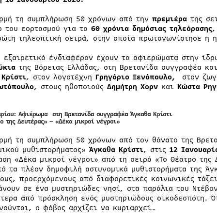
ρμή τη συμπλήρωση 50 χρόνων από την
πρεμιέρα
της σε
ο του εορτασμού για τα
60 χρόνια δημόσιας τηλεόρασης
,
ρώτη τηλεοπτική σειρά, στην οποία πρωταγωνίστησε η 
, εξαιρετικό ένδιαφέρον έχουν τα αφιερώματα στην ίδ
ύκια
της Βόρειας Ελλάδας, στη Βρετανίδα συγγραφέα και
 Κρίστι
, στον λογοτέχνη
Γρηγόριο Ξενόπουλο,
στον ζω
ωτόπουλο
, στους ηθοποιούς
Δημήτρη Χορν
και
Κώστα Ρηγ
αρίου: Αφιέρωμα στη Βρετανίδα συγγραφέα Άγκαθα Κρίστι
ρο της Δευτέρας» – «Δέκα μικροί νέγροι»
ρμή τη συμπλήρωση 50 χρόνων από τον θάνατο της Βρετα
μικού μυθιστορήματος»
Άγκαθα Κρίστι
, στις
12 Ιανουαρί
αση «Δέκα μικροί νέγροι» από τη σειρά «Το Θέατρο της 
πό τα πλέον δημοφιλή αστυνομικά μυθιστορήματα της Άγ
ους, προερχόμενους από διαφορετικές κοινωνικές τάξει
άνουν σε ένα μυστηριώδες νησί, στα παράλια του Ντέβον
στερα από πρόσκληση ενός μυστηριώδους οικοδεσπότη. Ό
νούνται, ο φόβος αρχίζει να κυριαρχεί…