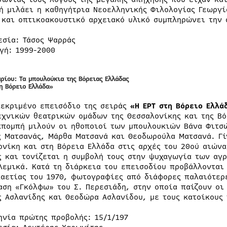
ή μιλάει η καθηγήτρια Νεοελληνικής Φιλολογίας Γεωργ
 και οπτικοακουστικό αρχειακό υλικό συμπληρώνει την 
εσία: Τάσος Ψαρράς
γή: 1999-2000
αρίου: Τα μπουλούκια της Βόρειας Ελλάδας
τη Βόρειο Ελλάδα»
κεκριμένο επεισόδιο της σειράς
«Η ΕΡΤ στη Βόρειο Ελλά
εχνικών θεατρικών ομάδων της Θεσσαλονίκης και της Β
κπομπή μιλούν οι ηθοποιοί των μπουλουκιών Βάνα Φιτσώ
ς Ματσανάς, Μάρθα Ματσανά και Θεοδωρούλα Ματσανά. Γί
ονίκη και στη Βόρεια Ελλάδα στις αρχές του 20ού αιώνα
ς και τονίζεται η συμβολή τους στην ψυχαγωγία των αγ
λεμικά. Κατά τη διάρκεια του επεισοδίου προβάλλονται
καετίας του 1970, φωτογραφίες από διάφορες παλαιότερ
αση «Γκόλφω» του Σ. Περεσιάδη, στην οποία παίζουν οι
ς Ασλανίδης και Θεοδώρα Ασλανίδου, με τους κατοίκους
ηνία πρώτης προβολής: 15/1/197