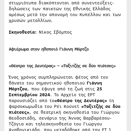
στιγμιότυπα διακόπτονται από συνεντεύξεις-
δηλώσεις των παικτών της Εθνικής Ελλάδος
αμέσως μετά την απονομή του Κυπέλλου και των
χρυσών μεταλλίων.
Σκηνοθεσία:
Νίκος Σβόμπος
Αφιέρωμα στον ηθοποιό Γιάννη Μόρτζο
«Θέατρο της Δευτέρας» – «Ταξιτζής σε δύο πιάτσες»
Ένας χρόνος συμπληρώνεται φέτος από τον
θάνατο του σημαντικού ηθοποιού
Γιάννη
Μόρτζου
, που έφυγε από τη ζωή στις
25
Σεπτεμβρίου 2024
. Το Αρχείο της ΕΡΤ
παρουσιάζει από το
«Θέατρο της Δευτέρας»
τη
φαρσοκωμωδία του Ρέι Κούνεϊ
«Ταξιτζής σε δύο
πιάτσες»
, σε θεατρική σκηνοθεσία του Γιώργου
Θεοδοσιάδη, σενάριο της Άννας Βαρβαρέσου-
Τζόγια και τηλεσκηνοθεσία του Γιώργου
Αγαθονικιάδη, που μεταδόθηκε από την ΕΤ 1