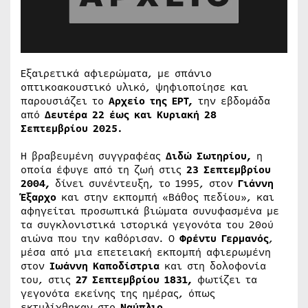
Εξαιρετικά αφιερώματα, με σπάνιο
οπτικοακουστικό υλικό, ψηφιοποίησε και
παρουσιάζει το
Αρχείο της ΕΡΤ,
την εβδομάδα
από
Δευτέρα 22 έως και Κυριακή 28
Σεπτεμβρίου 2025.
Η βραβευμένη συγγραφέας
Διδώ Σωτηρίου,
η
οποία έφυγε από τη ζωή στις
23 Σεπτεμβρίου
2004,
δίνει συνέντευξη, το 1995, στον
Γιάννη
Έξαρχο
και στην εκπομπή «Βάθος πεδίου», και
αφηγείται προσωπικά βιώματα συνυφασμένα με
τα συγκλονιστικά ιστορικά γεγονότα του 20ού
αιώνα που την καθόρισαν. Ο
Φρέντυ Γερμανός
,
μέσα από μια επετειακή εκπομπή αφιερωμένη
στον
Ιωάννη Καποδίστρια
και στη δολοφονία
του, στις
27 Σεπτεμβρίου 1831,
φωτίζει τα
γεγονότα εκείνης της ημέρας, όπως
εκτυλίχθηκαν στο
Ναύπλιο
.