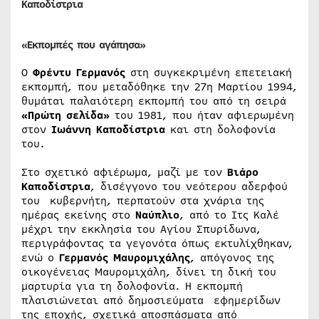
Καποδίστρια
«Εκπομπές που αγάπησα»
Ο
Φρέντυ Γερμανός
στη συγκεκριμένη επετειακή
εκπομπή, που μεταδόθηκε την 27η Μαρτίου 1994,
θυμάται παλαιότερη εκπομπή του από τη σειρά
«Πρώτη σελίδα»
του 1981, που ήταν αφιερωμένη
στον
Ιωάννη Καποδίστρια
και στη δολοφονία
του.
Στο σχετικό αφιέρωμα, μαζί με τον
Βιάρο
Καποδίστρια
, δισέγγονο του νεότερου αδερφού
του κυβερνήτη, περπατούν στα χνάρια της
ημέρας εκείνης στο
Ναύπλιο
, από το Ιτς Καλέ
μέχρι την εκκλησία του Αγίου Σπυρίδωνα,
περιγράφοντας τα γεγονότα όπως εκτυλίχθηκαν,
ενώ ο
Γερμανός Μαυρομιχάλης
, απόγονος της
οικογένειας Μαυρομιχάλη, δίνει τη δική του
μαρτυρία για τη δολοφονία. Η εκπομπή
πλαισιώνεται από δημοσιεύματα εφημερίδων
της εποχής, σχετικά αποσπάσματα από