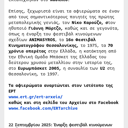
Επίσης, ξεχωριστά είναι τα αφιερώματα σε έναν
από τους σημαντικότερους ποιητές της πρώτης
μεταπολεμικής γενιάς, τον
Νίκο Καρούζο, σ
τον
ηθοποιό
Γιάννη Μόρτζο,
καθώς και σε γεγονότα,
όπως η έναρξη του φεστιβάλ κινούμενων
σχεδίων
ANIMASYROS
, το
16ο Φεστιβάλ
Κινηματογράφου Θεσσαλονίκης,
το 1975, τα
70
χρόνια οπερέτας
στην Ελλάδα, η κατάκτηση από
την Εθνική Ομάδα Μπάσκετ της Ελλάδας του
δεύτερου χρυσού μεταλλίου στην ιστορία της,
στο
Ευρωμπάσκετ 2005,
η συναυλία των
U2
στη
Θεσσαλονίκη, το 1997.
Τα αφιερώματα αναρτώνται στον ιστότοπο της
ΕΡΤ
www.ert.gr/ert-arxeio/
καθώς και στη σελίδα του Αρχείου στο Facebook
www.facebook.com/ERTarchive
22 Σεπτεμβρίου 2025: Έναρξη φεστιβάλ κινούμενων