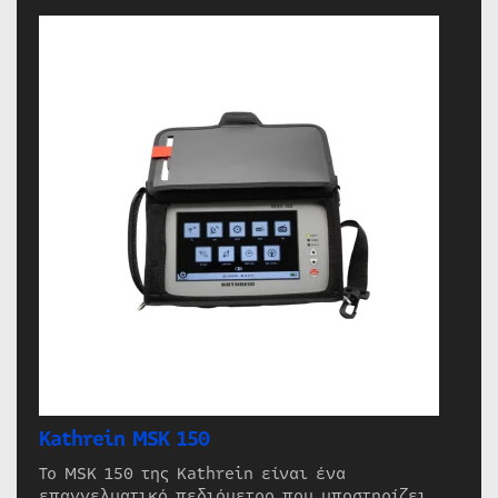
Kathrein MSK 150
Το MSK 150 της Kathrein είναι ένα
επαγγελματικό πεδιόμετρο που υποστηρίζει