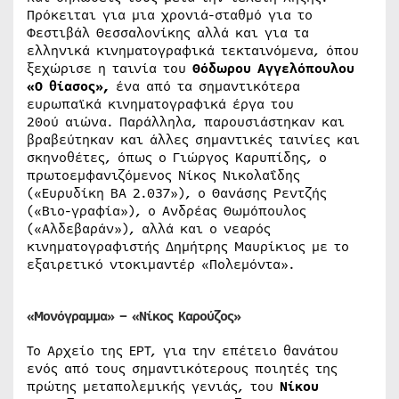
Πρόκειται για μια χρονιά-σταθμό για το
Φεστιβάλ Θεσσαλονίκης αλλά και για τα
ελληνικά κινηματογραφικά τεκταινόμενα, όπου
ξεχώρισε η ταινία του
Θόδωρου Αγγελόπουλου
«Ο θίασος»,
ένα από τα σημαντικότερα
ευρωπαϊκά κινηματογραφικά έργα του
20ού αιώνα. Παράλληλα, παρουσιάστηκαν και
βραβεύτηκαν και άλλες σημαντικές ταινίες και
σκηνοθέτες, όπως ο Γιώργος Καρυπίδης, ο
πρωτοεμφανιζόμενος Νίκος Νικολαΐδης
(«Ευρυδίκη ΒΑ 2.037»), ο Θανάσης Ρεντζής
(«Βιο-γραφία»), ο Ανδρέας Θωμόπουλος
(«Αλδεβαράν»), αλλά και ο νεαρός
κινηματογραφιστής Δημήτρης Μαυρίκιος με το
εξαιρετικό ντοκιμαντέρ «Πολεμόντα».
«Μονόγραμμα» – «Νίκος Καρούζος»
Το Αρχείο της ΕΡΤ, για την επέτειο θανάτου
ενός από τους σημαντικότερους ποιητές της
πρώτης μεταπολεμικής γενιάς, του
Νίκου