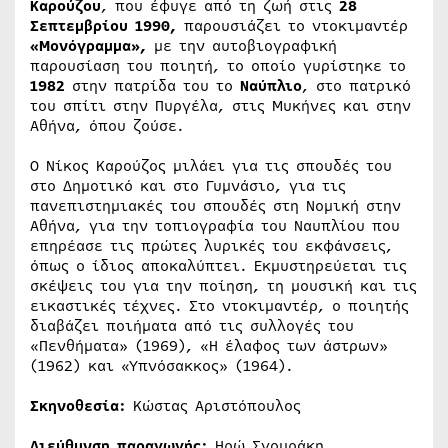
Καρούζου
, που έφυγε από τη ζωή στις
28
Σεπτεμβρίου 1990,
παρουσιάζει το ντοκιμαντέρ
«Μονόγραμμα»,
με την αυτοβιογραφική
παρουσίαση του ποιητή, το οποίο γυρίστηκε το
1982
στην πατρίδα του το
Ναύπλιο
, στο πατρικό
του σπίτι στην Πυργέλα, στις Μυκήνες και στην
Αθήνα, όπου ζούσε.
Ο Νίκος Καρούζος μιλάει για τις σπουδές του
στο Δημοτικό και στο Γυμνάσιο, για τις
πανεπιστημιακές του σπουδές στη Νομική στην
Αθήνα, για την τοπιογραφία του Ναυπλίου που
επηρέασε τις πρώτες λυρικές του εκφάνσεις,
όπως ο ίδιος αποκαλύπτει. Εκμυστηρεύεται τις
σκέψεις του για την ποίηση, τη μουσική και τις
εικαστικές τέχνες. Στο ντοκιμαντέρ, ο ποιητής
διαβάζει ποιήματα από τις συλλογές του
«Πενθήματα» (1969), «Η έλαφος των άστρων»
(1962) και «Υπνόσακκος» (1964).
Σκηνοθεσία:
Κώστας Αριστόπουλος
Διεύθυνση παραγωγής:
Ηρώ Σγουράκη