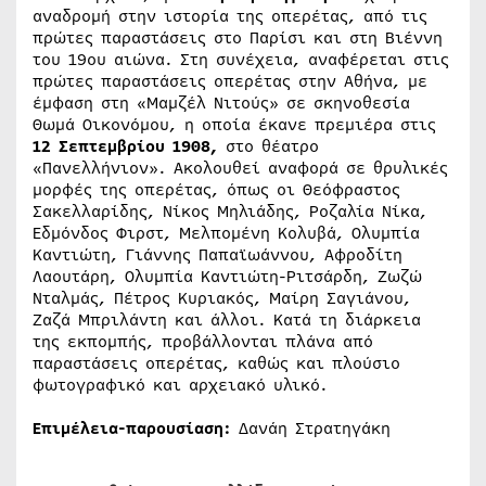
αναδρομή στην ιστορία της οπερέτας, από τις
πρώτες παραστάσεις στο Παρίσι και στη Βιέννη
του 19ου αιώνα. Στη συνέχεια, αναφέρεται στις
πρώτες παραστάσεις οπερέτας στην Αθήνα, με
έμφαση στη «Μαμζέλ Νιτούς» σε σκηνοθεσία
Θωμά Οικονόμου, η οποία έκανε πρεμιέρα στις
12 Σεπτεμβρίου 1908,
στο θέατρο
«Πανελλήνιον». Ακολουθεί αναφορά σε θρυλικές
μορφές της οπερέτας, όπως οι Θεόφραστος
Σακελλαρίδης, Νίκος Μηλιάδης, Ροζαλία Νίκα,
Εδμόνδος Φιρστ, Μελπομένη Κολυβά, Ολυμπία
Καντιώτη, Γιάννης Παπαϊωάννου, Αφροδίτη
Λαουτάρη, Ολυμπία Καντιώτη-Ριτσάρδη, Ζωζώ
Νταλμάς, Πέτρος Κυριακός, Μαίρη Σαγιάνου,
Ζαζά Μπριλάντη και άλλοι. Κατά τη διάρκεια
της εκπομπής, προβάλλονται πλάνα από
παραστάσεις οπερέτας, καθώς και πλούσιο
φωτογραφικό και αρχειακό υλικό.
Επιμέλεια-παρουσίαση:
Δανάη Στρατηγάκη