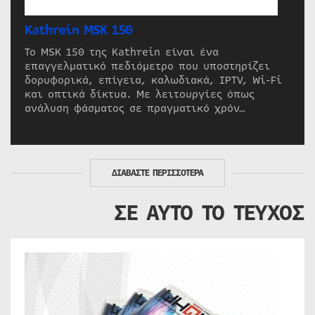
Kathrein MSK 150
Το MSK 150 της Kathrein είναι ένα
επαγγελματικό πεδιόμετρο που υποστηρίζει
δορυφορικά, επίγεια, καλωδιακά, IPTV, Wi-Fi
και οπτικά δίκτυα. Με λειτουργίες όπως
ανάλυση φάσματος σε πραγματικό χρόν…
ΔΙΑΒΑΣΤΕ ΠΕΡΙΣΣΟΤΕΡΑ
ΣΕ ΑΥΤΟ ΤΟ ΤΕΥΧΟΣ