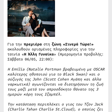
Για την
πρεμιέρα
στη
ζώνη «Σινεμά Τώρα!»
ακολουθούν ορισμένες πληροφορίες για την
ταινία «
Η Άλλη Γυναίκα
» (Ημερομηνία προβολής:
Σάββατο 06/05, 22:00):
Η Emilia (Natalie Portman βραβευμένη με ΟSCAR
καλύτερης ηθοποιού για το Black Swan) και ο
σύζυγός της John (Scott Cohen Αγάπη και άλλα
ναρκωτικά) αγωνίζονται να διατηρήσουν τη ζωή
τους μαζί μετά τον απροσδόκητο θάνατο της 3
ημερών κόρη τους Ιζαμπέλ.
Την κατάσταση περιπλέκει ο γιος του Τζον
Jack
(
Charlie
Tahan
Charlie
St
.
Cloud
), ο οποίος ζει