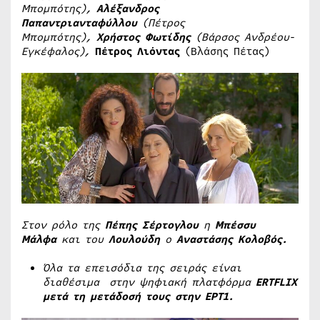
Μπομπότης),
Αλέξανδρος
Παπαντριανταφύλλου
(Πέτρος
Μπομπότης),
Χρήστος Φωτίδης
(Βάρσος Ανδρέου-
Εγκέφαλος),
Πέτρος Λιόντας
(Βλάσης Πέτας)
Στον ρόλο της
Πέπης
Σέρτογλου
η
Μπέσσυ
Μάλφα
και του
Λουλούδη
ο
Αναστάσης Κολοβός.
Όλα τα επεισόδια της σειράς είναι
διαθέσιμα στην ψηφιακή πλατφόρμα
ERTFLIX
μετά τη μετάδοσή τους στην ΕΡΤ1.