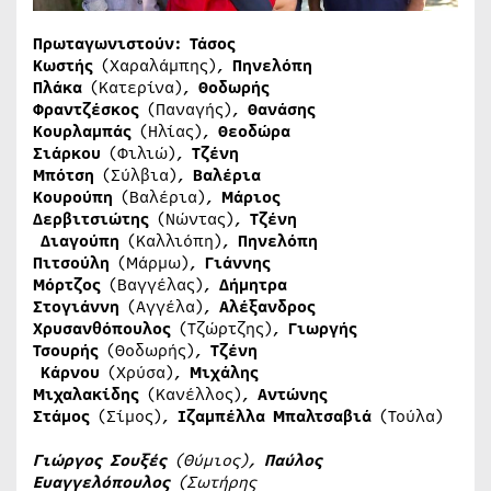
Πρωταγωνιστούν: Τάσος
Κωστής
(Χαραλάμπης),
Πηνελόπη
Πλάκα
(Κατερίνα),
Θοδωρής
Φραντζέσκος
(Παναγής),
Θανάσης
Κουρλαμπάς
(Ηλίας),
Θεοδώρα
Σιάρκου
(Φιλιώ),
Τζένη
Μπότση
(Σύλβια),
Βαλέρια
Κουρούπη
(Βαλέρια),
Μάριος
Δερβιτσιώτης
(Νώντας),
Τζένη
Διαγούπη
(Καλλιόπη),
Πηνελόπη
Πιτσούλη
(Μάρμω),
Γιάννης
Μόρτζος
(Βαγγέλας),
Δήμητρα
Στογιάννη
(Αγγέλα),
Αλέξανδρος
Χρυσανθόπουλος
(Τζώρτζης),
Γιωργής
Τσουρής
(Θοδωρής),
Τζένη
Κάρνου
(Χρύσα),
Μιχάλης
Μιχαλακίδης
(Κανέλλος),
Αντώνης
Στάμος
(Σίμος),
Ιζαμπέλλα Μπαλτσαβιά
(Τούλα)
Γιώργος Σουξές
(Θύμιος),
Παύλος
Ευαγγελόπουλος
(Σωτήρης