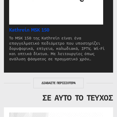
Kathrein MSK 150
Το MSK 150 της Kathrein είναι ένα
επαγγελματικό πεδιόμετρο που υποστηρίζει
δορυφορικά, επίγεια, καλωδιακά, IPTV, Wi-Fi
και οπτικά δίκτυα. Με λειτουργίες όπως
ανάλυση φάσματος σε πραγματικό χρόν…
ΔΙΑΒΑΣΤΕ ΠΕΡΙΣΣΟΤΕΡΑ
ΣΕ ΑΥΤΟ ΤΟ ΤΕΥΧΟΣ