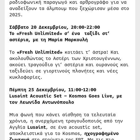
ραδιοφωνική παραγωγό και αρθρογράφο για να
αναδείξουν τα άλμπουμ που ξεχώρισαν μέσα στο
2025.
Σάββατο 20 Δεκεμβρίου, 20:00-22:00
Το «Fresh Unlimited» σ’ ένα ταξίδι στ’
αστέρια, με τη Μαρία Μαρκουλή
To
«Fresh Unlimited»
κοιτάει τ’ άστρα! Και
ακολουθώντας το Αστέρι των Χριστουγέννων,
ακούει τραγούδια γι’ αστέρια και ουρανούς και
ταξιδεύει σε γιορτινούς πλανήτες και νέες
κυκλοφορίες.
Πέμπτη 25 Δεκεμβρίου, 11:00-12:00
Lusaint Acoustic Set – Kosmos Goes Live, με
τον Λεωνίδα Αντωνόπουλο
Μια φωνή που κάνει αίσθηση τα τελευταία
χρόνια, η ανερχόμενη τραγουδοποιός από την
Αγγλία
Lusaint
, σε ένα acoustic set,
αποκλειστικά για το Kosmos,
ηχογραφημένο
ζωντανά
στο στούντιο της ΕΡΤ. Με τις πιο