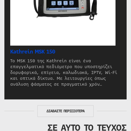
Kathrein MSK 150
Το MSK 150 της Kathrein είναι ένα
επαγγελματικό πεδιόμετρο που υποστηρίζει
δορυφορικά, επίγεια, καλωδιακά, IPTV, Wi-Fi
και οπτικά δίκτυα. Με λειτουργίες όπως
ανάλυση φάσματος σε πραγματικό χρόν…
ΔΙΑΒΑΣΤΕ ΠΕΡΙΣΣΟΤΕΡΑ
ΣΕ ΑΥΤΟ ΤΟ ΤΕΥΧΟΣ