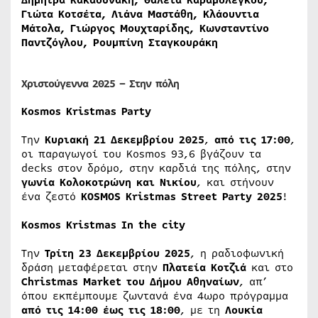
Γιώτα Κοτσέτα, Λιάνα Μαστάθη, Κλάουντια
Μάτολα, Γιώργος Μουχταρίδης, Κωνσταντίνο
Παντζόγλου, Ρουμπίνη Σταγκουράκη
Χριστούγεννα 2025 – Στην πόλη
Kosmos Kristmas Party
Την
Κυριακή 21 Δεκεμβρίου 2025
,
από τις 17:00
,
οι παραγωγοί του Kosmos 93,6 βγάζουν τα
decks στον δρόμο, στην καρδιά της πόλης, στην
γωνία Κολοκοτρώνη και Νικίου
, και στήνουν
ένα ζεστό
KOSMOS Kristmas Street Party 2025
!
Kosmos Kristmas In the city
Την
Τρίτη 23 Δεκεμβρίου
2025
, η ραδιοφωνική
δράση μεταφέρεται στην
Πλατεία Κοτζιά
και στο
Christmas Market του Δήμου Αθηναίων
, απ’
όπου εκπέμπουμε ζωντανά ένα 4ωρο πρόγραμμα
από τις 14:00 έως τις 18:00
, με τη
Λουκία