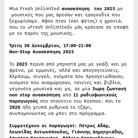
Μια Fresh Unlimited
ανασκόπηση του 2025
με
μουσικές που μας άρεσαν και τραγούδια που
ξεχωρίσαμε. Αφού ήταν (και φέτος) η χρονιά,
που το «Fresh Unlimited» μάς κράτησε σε επαφή
με το παρόν της μουσικής.
Τρίτη 30 Δεκεμβρίου, 17:00-21:00
Non-Stop Ανασκόπηση 2025
Το
2025
περνά από μπροστά μας με γκάζι και με
φρένο, με εμμονές, αλλά και απογοητεύσεις.
Άλμπουμ, σινγκλ, ονόματα που προσγειώθηκαν,
ονόματα που αναχώρησαν, ταινίες και βιβλία,
γεγονότα μουσικά και μη, σε μία
5ωρη ζωντανή
non stop ανασκόπηση
από
11 ραδιοφωνικούς
παραγωγούς
στο στούντιο του Kosmos. Και τo
2026
ήδη χτυπά ρυθμικά το τζάμι,
ανυπομονώντας να μπει στο πρόγραμμα.
Συμμετέχουν οι παραγωγοί: Πέτρος Αδάμ,
Λεωνίδας Αντωνόπουλος, Γιάννης Δημητριάδης,
Δήμητρα Κακαουνάκη, Θάλεια Καραμολέγκου,