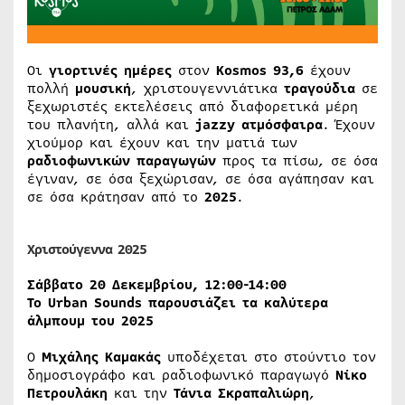
Οι
γιορτινές ημέρες
στον
Kosmos 93,6
έχουν
πολλή
μουσική
, χριστουγεννιάτικα
τραγούδια
σε
ξεχωριστές εκτελέσεις από διαφορετικά μέρη
του πλανήτη, αλλά και
jazzy ατμόσφαιρα
. Έχουν
χιούμορ και έχουν και την ματιά των
ραδιοφωνικών παραγωγών
προς τα πίσω, σε όσα
έγιναν, σε όσα ξεχώρισαν, σε όσα αγάπησαν και
σε όσα κράτησαν από το
2025
.
Χριστούγεννα 2025
Σάββατο 20 Δεκεμβρίου, 12:00-14:00
Το Urban Sounds παρουσιάζει τα καλύτερα
άλμπουμ του 2025
Ο
Μιχάλης Καμακάς
υποδέχεται στο στούντιο τον
δημοσιογράφο και ραδιοφωνικό παραγωγό
Νίκο
Πετρουλάκη
και την
Τάνια Σκραπαλιώρη
,