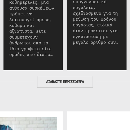
επαγγελματικό
καθημερινές, μια
εργαλείο,
αίθουσα συσκέψεων
σχεδιασμένο για τη
πρέπει να
μείωση του χρόνου
λειτουργεί άμεσα,
εργασίας, ειδικά
καθαρά και
όταν πρόκειται για
αξιόπιστα, είτε
εγκατάσταση με
συμμετέχουν
μεγάλο αριθμό συν…
άνθρωποι από το
ίδιο γραφείο είτε
ομάδες από διαφο…
ΔΙΑΒΑΣΤΕ ΠΕΡΙΣΣΟΤΕΡΑ