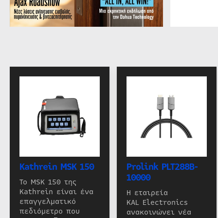
Kathrein MSK 150
Prolink PLT288B-
10000
Το MSK 150 της
Kathrein είναι ένα
Η εταιρεία
επαγγελματικό
KAL Electronics
πεδιόμετρο που
ανακοινώνει νέα