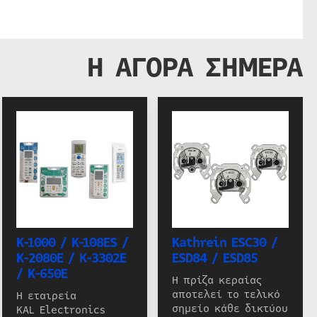
Η ΑΓΟΡΑ ΣΗΜΕΡΑ
K-1000 / K-108ES /
Kathrein ESC30 /
K-2080E / K-3302E
ESD84 / ESD85
/ K-650E
Η πρίζα κεραίας
αποτελεί το τελικό
Η εταιρεία
σημείο κάθε δικτύου
KAL Electronics