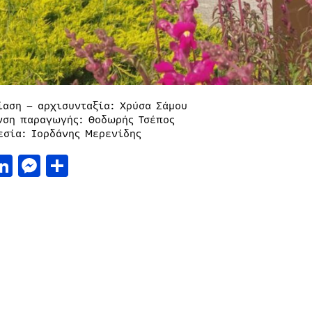
ίαση – αρχισυνταξία: Χρύσα Σάμου
νση παραγωγής: Θοδωρής Τσέπος
εσία: Ιορδάνης Μερενίδης
acebook
LinkedIn
Messenger
Μοιραστείτε