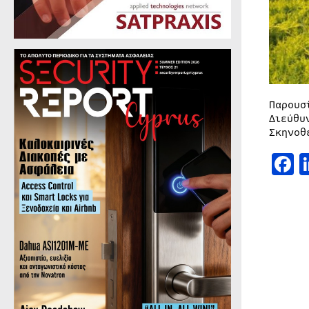
Παρουσ
Διεύθυ
Σκηνοθ
F