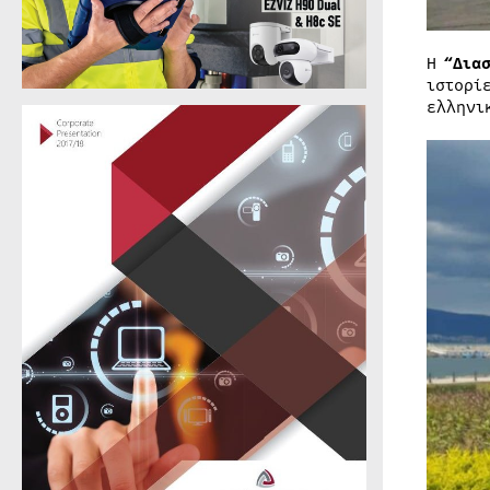
Η
“Δια
ιστορί
ελληνι