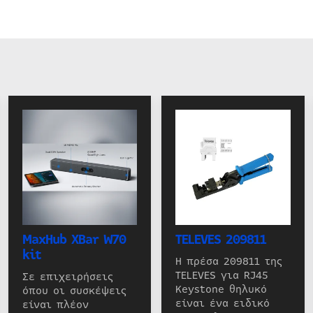
MaxHub XBar W70
TELEVES 209811
kit
Η πρέσα 209811 της
TELEVES για RJ45
Σε επιχειρήσεις
Keystone θηλυκό
όπου οι συσκέψεις
είναι ένα ειδικό
είναι πλέον