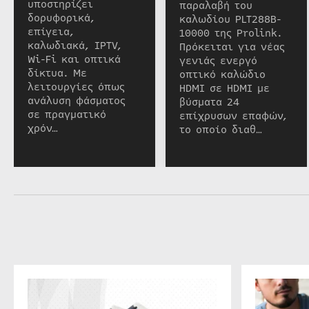
υποστηρίζει
παραλαβή του
δορυφορικά,
καλωδίου PLT288B-
επίγεια,
10000 της Prolink.
καλωδιακά, IPTV,
Πρόκειται για νέας
Wi-Fi και οπτικά
γενιάς ενεργό
δίκτυα. Με
οπτικό καλώδιο
λειτουργίες όπως
HDMI σε HDMI με
ανάλυση φάσματος
βύσματα 24
σε πραγματικό
επίχρυσων επαφών,
χρόν…
το οποίο διαθ…