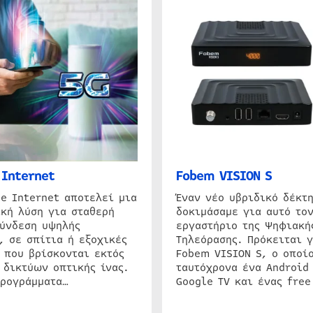
Internet
Fobem VISION S
e Internet αποτελεί μια
Έναν νέο υβριδικό δέκτ
κή λύση για σταθερή
δοκιμάσαμε για αυτό τον
σύνδεση υψηλής
εργαστήριο της Ψηφιακή
, σε σπίτια ή εξοχικές
Τηλεόρασης. Πρόκειται γ
 που βρίσκονται εκτός
Fobem VISION S, ο οποίο
 δικτύων οπτικής ίνας.
ταυτόχρονα ένα Android
προγράμματα…
Google TV και ένας free