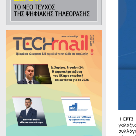
Η
ΕΡΤ3
γαλαξί
συλλόγ