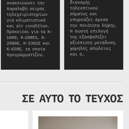
διανομής
ανακοινώνει την
τηλεοπτικού
παραλαβή σειράς
σήματος και
τηλεχειριστηρίων
επηρεάζει άμεσα
για κλιματιστικά
την ποιότητα λήψης.
και air condition.
Η σωστή επιλογή
Πρόκειται για τα K-
της εξασφαλίζει
1000, K-108ES, K-
αξιόπιστη μετάδοση,
2080E, K-3302E και
χαμηλές απώλειες
K-650E, τα οποία
και σ…
προγραμματίζον…
ΣΕ ΑΥΤΟ ΤΟ ΤΕΥΧΟΣ