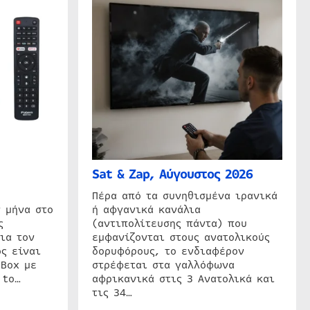
Sat & Zap, Αύγουστος 2026
η
Πέρα από τα συνηθισμένα ιρανικά
 μήνα στο
ή αφγανικά κανάλια
ς
(αντιπολίτευσης πάντα) που
ια τον
εμφανίζονται στους ανατολικούς
ς είναι
δορυφόρους, το ενδιαφέρον
 Box με
στρέφεται στα γαλλόφωνα
 to…
αφρικανικά στις 3 Ανατολικά και
τις 34…