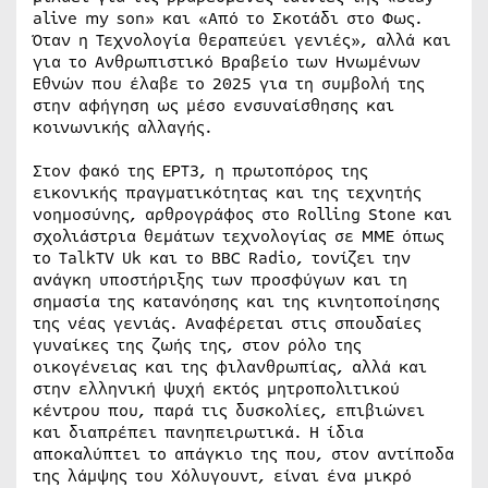
alive my son» και «Από το Σκοτάδι στο Φως.
Όταν η Τεχνολογία θεραπεύει γενιές», αλλά και
για το Ανθρωπιστικό Βραβείο των Ηνωμένων
Εθνών που έλαβε το 2025 για τη συμβολή της
στην αφήγηση ως μέσο ενσυναίσθησης και
κοινωνικής αλλαγής.
Στον φακό της ΕΡΤ3, η πρωτοπόρος της
εικονικής πραγματικότητας και της τεχνητής
νοημοσύνης, αρθρογράφος στο Rolling Stone και
σχολιάστρια θεμάτων τεχνολογίας σε ΜΜΕ όπως
το TalkTV Uk και το ΒΒC Radio, τονίζει την
ανάγκη υποστήριξης των προσφύγων και τη
σημασία της κατανόησης και της κινητοποίησης
της νέας γενιάς. Αναφέρεται στις σπουδαίες
γυναίκες της ζωής της, στον ρόλο της
οικογένειας και της φιλανθρωπίας, αλλά και
στην ελληνική ψυχή εκτός μητροπολιτικού
κέντρου που, παρά τις δυσκολίες, επιβιώνει
και διαπρέπει πανηπειρωτικά. Η ίδια
αποκαλύπτει το απάγκιο της που, στον αντίποδα
της λάμψης του Χόλυγουντ, είναι ένα μικρό