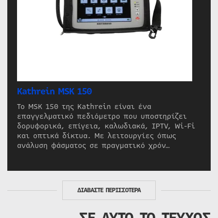
Kathrein MSK 150
Το MSK 150 της Kathrein είναι ένα
επαγγελματικό πεδιόμετρο που υποστηρίζει
δορυφορικά, επίγεια, καλωδιακά, IPTV, Wi-Fi
και οπτικά δίκτυα. Με λειτουργίες όπως
ανάλυση φάσματος σε πραγματικό χρόν…
ΔΙΑΒΑΣΤΕ ΠΕΡΙΣΣΟΤΕΡΑ
ΣΕ ΑΥΤΟ ΤΟ ΤΕΥΧΟΣ