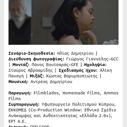
Σενάριο-Σκηνοθεσία:
Ηλίας Δημητρίου |
Διεύθυνση φωτογραφίας:
Γιώργος Γιαννέλης–GCC
|
Μοντάζ:
Πάνος Βουτσαράς–GFE |
Ηχοληψία:
Σταύρος Αβρααμίδης |
Σχεδιασμός ήχου:
Αλίκη
Παναγή |
Μιξάζ:
Κώστας Βαρυμποπιώτης |
Μουσική:
Αντρέας Δημητρίου
Παραγωγή:
Filmblades, Homemade Films, Ammos
Films
Συμπαραγωγή:
Υφυπουργείο Πολιτισμού Κύπρου,
ΕΚΚΟΜΕΔ (Co-Production Window: Εθνικό Σχέδιο
Ανάκαμψης και Ανθεκτικότητας «Ελλάδα 2.0»),
ΕΡΤ Α.Ε.