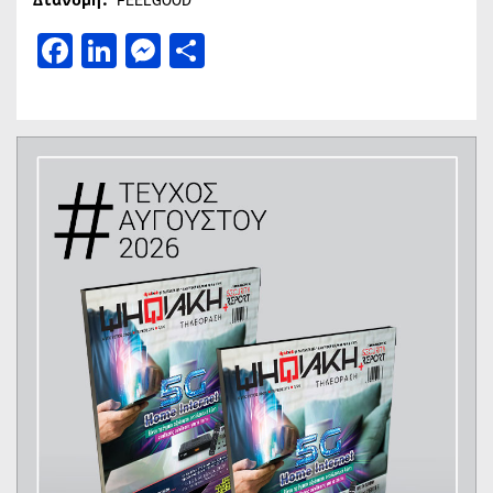
Διανομή:
FEELGOOD
Facebook
LinkedIn
Messenger
Μοιραστείτε