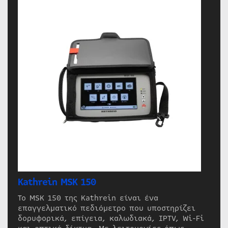
Kathrein MSK 150
Το MSK 150 της Kathrein είναι ένα
επαγγελματικό πεδιόμετρο που υποστηρίζει
δορυφορικά, επίγεια, καλωδιακά, IPTV, Wi-Fi