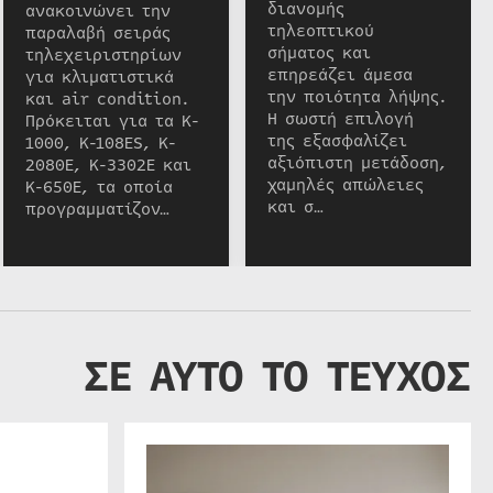
διανομής
ανακοινώνει την
τηλεοπτικού
παραλαβή σειράς
σήματος και
τηλεχειριστηρίων
επηρεάζει άμεσα
για κλιματιστικά
την ποιότητα λήψης.
και air condition.
Η σωστή επιλογή
Πρόκειται για τα K-
της εξασφαλίζει
1000, K-108ES, K-
αξιόπιστη μετάδοση,
2080E, K-3302E και
χαμηλές απώλειες
K-650E, τα οποία
και σ…
προγραμματίζον…
ΣΕ ΑΥΤΟ ΤΟ ΤΕΥΧΟΣ