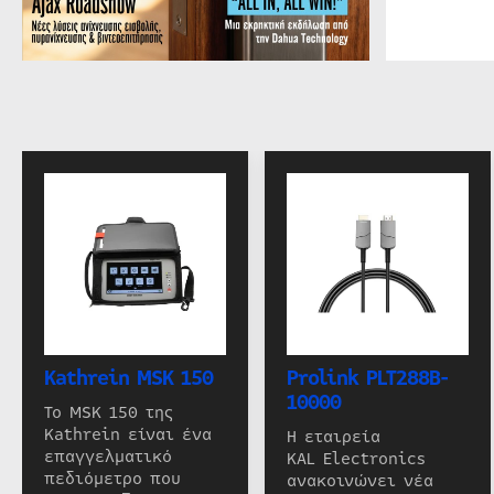
Kathrein MSK 150
Prolink PLT288B-
10000
Το MSK 150 της
Kathrein είναι ένα
Η εταιρεία
επαγγελματικό
KAL Electronics
πεδιόμετρο που
ανακοινώνει νέα