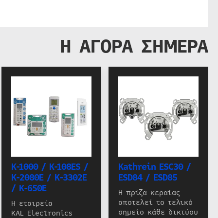
Η ΑΓΟΡΑ ΣΗΜΕΡΑ
K-1000 / K-108ES /
Kathrein ESC30 /
K-2080E / K-3302E
ESD84 / ESD85
/ K-650E
Η πρίζα κεραίας
αποτελεί το τελικό
Η εταιρεία
σημείο κάθε δικτύου
KAL Electronics