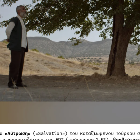
ία
«Λύτρωση»
(«Salvation») του καταξιωμένου Τούρκου 
 τη χρηματοδότηση της ΕΡΤ (πρόγραμμα 1,5%),
βραβεύτηκ