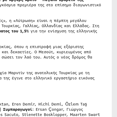
γκόσμια πρεμιέρα της στο επίσημο διαγωνιστικό
ές», η «Λύτρωση» είναι η πέμπτη μεγάλου
 Τουρκίας, Γαλλίας, Ολλανδίας και Ελλάδας. Στη
ατος του 1,5%
για την ενίσχυση της ελληνικής
ρκίας, όπου η επιστροφή μιας εξόριστης
 και δεκαετίες. Ο Μεσούτ, κυριευμένος από
 σώσει τον λαό του. Αυτός ο νέος δρόμος θα
χία Μαρντίν της ανατολικής Τουρκίας με τη
 της έγινε στο ελληνικό εργαστήριο εικόνας
ktan, Eren Demir, Hichi Demi, Özlem Taş
 |
Συμπαραγωγοί
: Ersan Çongar, Γιώργος
es Sacuto, Stienette Bosklopper, Maarten Swart