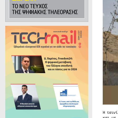
Η ταιν
και με