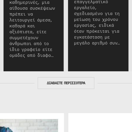
επαγγελματικό
καθημερινές, μια
εργαλείο,
αίθουσα συσκέψεων
σχεδιασμένο για τη
πρέπει να
μείωση του χρόνου
λειτουργεί άμεσα,
εργασίας, ειδικά
καθαρά και
όταν πρόκειται για
αξιόπιστα, είτε
εγκατάσταση με
συμμετέχουν
μεγάλο αριθμό συν…
άνθρωποι από το
ίδιο γραφείο είτε
ομάδες από διαφο…
ΔΙΑΒΑΣΤΕ ΠΕΡΙΣΣΟΤΕΡΑ