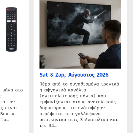
Sat & Zap, Αύγουστος 2026
η
Πέρα από τα συνηθισμένα ιρανικά
 μήνα στο
ή αφγανικά κανάλια
ς
(αντιπολίτευσης πάντα) που
ια τον
εμφανίζονται στους ανατολικούς
ς είναι
δορυφόρους, το ενδιαφέρον
 Box με
στρέφεται στα γαλλόφωνα
 to…
αφρικανικά στις 3 Ανατολικά και
τις 34…