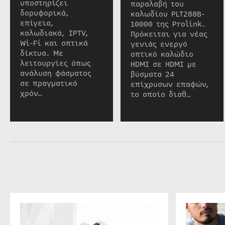
υποστηρίζει
παραλαβή του
δορυφορικά,
καλωδίου PLT288B-
επίγεια,
10000 της Prolink.
καλωδιακά, IPTV,
Πρόκειται για νέας
Wi-Fi και οπτικά
γενιάς ενεργό
δίκτυα. Με
οπτικό καλώδιο
λειτουργίες όπως
HDMI σε HDMI με
ανάλυση φάσματος
βύσματα 24
σε πραγματικό
επίχρυσων επαφών,
χρόν…
το οποίο διαθ…