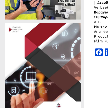
|
Διεύ
Verbee
Παραγω
Συμπαρ
Α.Ε.
Με
την
Animée
Produc
Film F
F