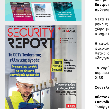
Επιτρο
πρόγρα
Μετά τ
μήκους
χώρα 
κινημα
Η ταιν
φατρία
θεϊκά 
οδηγήσ
Τα γυρ
συμμετ
2|35.
Συντελ
Ηθοποι
Σκηνοθ
Τσούργ