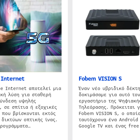
Internet
Fobem VISION S
e Internet αποτελεί μια
Έναν νέο υβριδικό δέκτ
κή λύση για σταθερή
δοκιμάσαμε για αυτό τον
σύνδεση υψηλής
εργαστήριο της Ψηφιακή
, σε σπίτια ή εξοχικές
Τηλεόρασης. Πρόκειται γ
 που βρίσκονται εκτός
Fobem VISION S, ο οποίο
 δικτύων οπτικής ίνας.
ταυτόχρονα ένα Android
προγράμματα…
Google TV και ένας free