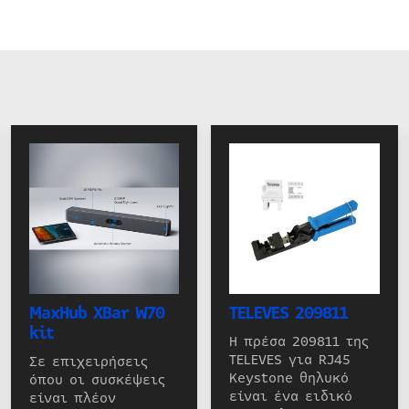
MaxHub XBar W70
TELEVES 209811
kit
Η πρέσα 209811 της
TELEVES για RJ45
Σε επιχειρήσεις
Keystone θηλυκό
όπου οι συσκέψεις
είναι ένα ειδικό
είναι πλέον