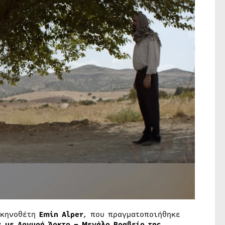
σκηνοθέτη
Emin
Alper
, που πραγματοποιήθηκε
ε με Αργυρή Άρκτο – Μεγάλο Βραβείο της