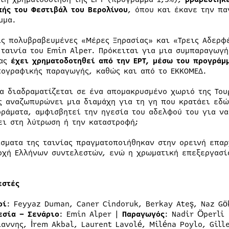
πής του Φεστιβάλ του Βερολίνου
, όπου και έκανε την πα
μμα.
ις πολυβραβευμένες «Μέρες Ξηρασίας» και «Τρεις Αδερφ
 ταινία του Emin Alper. Πρόκειται για μια συμπαραγωγή
μας
έχει χρηματοδοτηθεί από την ΕΡΤ,
μέσω του προγράμμ
τογραφικής παραγωγής, καθώς και από το ΕΚΚΟΜΕΔ.
ία διαδραματίζεται σε ένα απομακρυσμένο χωριό της Του
ς αναζωπυρώνει μια διαμάχη για τη γη που κρατάει εδώ
οράματα, αμφισβητεί την ηγεσία του αδελφού του για να
ει στη λύτρωση ή την καταστροφή;
ίσματα της ταινίας πραγματοποιήθηκαν στην ορεινή επαρ
οχή Ελλήνων συντελεστών, ενώ η χρωματική επεξεργασία
εστές
οί
: Feyyaz Duman, Caner Cindoruk, Berkay Ateş, Naz Gö
εσία – Σενάριο
: Emin Alper |
Παραγωγός
: Nadir Öperli
ιαννης, İrem Akbal, Laurent Lavolé, Miléna Poylo, Gill