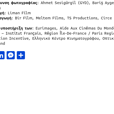
θυνση
φωτογραφίας
: Ahmet Sesigürgil (GYD), Bariş Ayg
k
γή
: Liman Film
αγωγή
: Bir Film, Meltem Films, TS Productions, Circe 
υποστήριξη
των
: Eurimages, Aide Aux Cinémas Du Mond
 – Institut Français, Région Île-De-France / Paris Reg
tion Incentive, Ελληνικό Κέντρο Κινηματογράφου, Οπτι
und
acebook
LinkedIn
Messenger
Μοιραστείτε