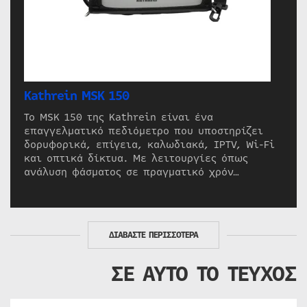
Kathrein MSK 150
Το MSK 150 της Kathrein είναι ένα
επαγγελματικό πεδιόμετρο που υποστηρίζει
δορυφορικά, επίγεια, καλωδιακά, IPTV, Wi-Fi
και οπτικά δίκτυα. Με λειτουργίες όπως
ανάλυση φάσματος σε πραγματικό χρόν…
ΔΙΑΒΑΣΤΕ ΠΕΡΙΣΣΟΤΕΡΑ
ΣΕ ΑΥΤΟ ΤΟ ΤΕΥΧΟΣ