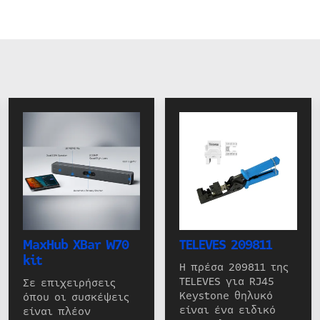
MaxHub XBar W70
TELEVES 209811
kit
Η πρέσα 209811 της
TELEVES για RJ45
Σε επιχειρήσεις
Keystone θηλυκό
όπου οι συσκέψεις
είναι ένα ειδικό
είναι πλέον