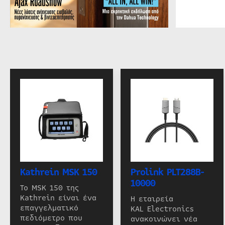
Kathrein MSK 150
Prolink PLT288B-
10000
Το MSK 150 της
Kathrein είναι ένα
Η εταιρεία
επαγγελματικό
KAL Electronics
πεδιόμετρο που
ανακοινώνει νέα