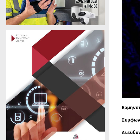
Ερμηνε
Συμφων
Διεύθυ