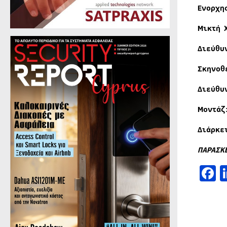
Ενορχη
Μικτή 
Διεύθυ
Σκηνοθ
Διεύθυ
Μοντάζ
Διάρκε
ΠΑΡΑΣΚ
F