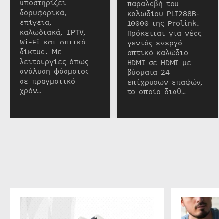
υποστηρίζει
παραλαβή του
δορυφορικά,
καλωδίου PLT288B-
επίγεια,
10000 της Prolink.
καλωδιακά, IPTV,
Πρόκειται για νέας
Wi-Fi και οπτικά
γενιάς ενεργό
δίκτυα. Με
οπτικό καλώδιο
λειτουργίες όπως
HDMI σε HDMI με
ανάλυση φάσματος
βύσματα 24
σε πραγματικό
επίχρυσων επαφών,
χρόν…
το οποίο διαθ…