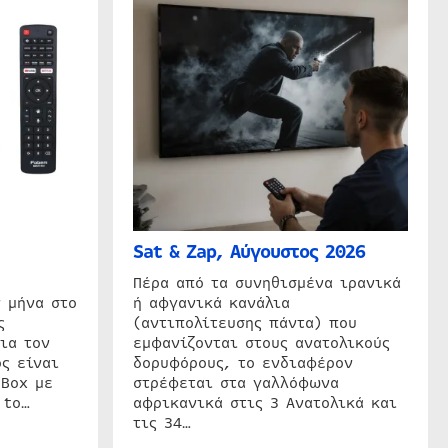
Sat & Zap, Αύγουστος 2026
η
Πέρα από τα συνηθισμένα ιρανικά
 μήνα στο
ή αφγανικά κανάλια
ς
(αντιπολίτευσης πάντα) που
ια τον
εμφανίζονται στους ανατολικούς
ς είναι
δορυφόρους, το ενδιαφέρον
 Box με
στρέφεται στα γαλλόφωνα
 to…
αφρικανικά στις 3 Ανατολικά και
τις 34…