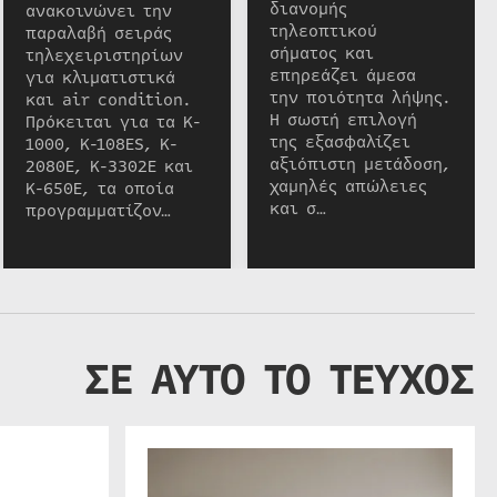
διανομής
ανακοινώνει την
τηλεοπτικού
παραλαβή σειράς
σήματος και
τηλεχειριστηρίων
επηρεάζει άμεσα
για κλιματιστικά
την ποιότητα λήψης.
και air condition.
Η σωστή επιλογή
Πρόκειται για τα K-
της εξασφαλίζει
1000, K-108ES, K-
αξιόπιστη μετάδοση,
2080E, K-3302E και
χαμηλές απώλειες
K-650E, τα οποία
και σ…
προγραμματίζον…
ΣΕ ΑΥΤΟ ΤΟ ΤΕΥΧΟΣ