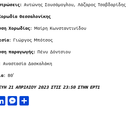
στρώσεις:
Αντώνης Σουσάμογλου, Λάζαρος Τσαβδαρίδης
Χορωδία Θεσσαλονίκης
νση Χορωδίας
: Μαίρη Κωνσταντινίδου
εσία
: Γιώργος Μπότσος
νση παραγωγής:
Πένυ Δόντσιου
: Αναστασία Δασκαλάκη
ια
: 80′
ΕΥΗ 21 ΑΠΡΙΛΙΟΥ 2023 ΣΤΙΣ 23:50 ΣΤΗΝ ΕΡΤ1
acebook
LinkedIn
Messenger
Μοιραστείτε