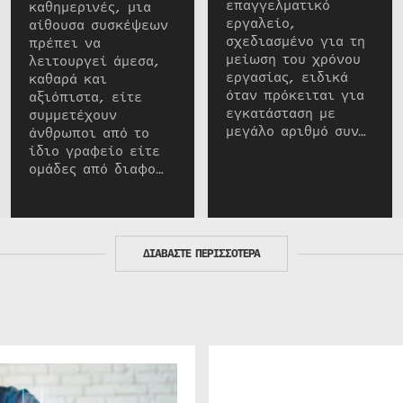
επαγγελματικό
καθημερινές, μια
εργαλείο,
αίθουσα συσκέψεων
σχεδιασμένο για τη
πρέπει να
μείωση του χρόνου
λειτουργεί άμεσα,
εργασίας, ειδικά
καθαρά και
όταν πρόκειται για
αξιόπιστα, είτε
εγκατάσταση με
συμμετέχουν
μεγάλο αριθμό συν…
άνθρωποι από το
ίδιο γραφείο είτε
ομάδες από διαφο…
ΔΙΑΒΑΣΤΕ ΠΕΡΙΣΣΟΤΕΡΑ