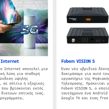
Internet
Fobem VISION S
e Internet αποτελεί μια
Έναν νέο υβριδικό δέκτ
κή λύση για σταθερή
δοκιμάσαμε για αυτό τον
σύνδεση υψηλής
εργαστήριο της Ψηφιακή
, σε σπίτια ή εξοχικές
Τηλεόρασης. Πρόκειται γ
 που βρίσκονται εκτός
Fobem VISION S, ο οποίο
 δικτύων οπτικής ίνας.
ταυτόχρονα ένα Android
προγράμματα…
Google TV και ένας free