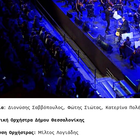
ία
: Διονύσης Σαββόπουλος, Φώτης Σιώτας, Κατερίνα Πολ
ική Ορχήστρα Δήμου Θεσσαλονίκης
νση Ορχήστρας:
Μίλτος Λογιάδης