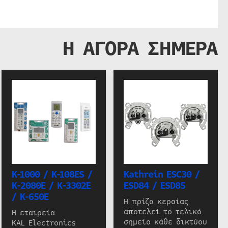
Η ΑΓΟΡΑ ΣΗΜΕΡΑ
K-1000 / K-108ES /
Kathrein ESC30 /
K-2080E / K-3302E
ESD84 / ESD85
/ K-650E
Η πρίζα κεραίας
αποτελεί το τελικό
Η εταιρεία
σημείο κάθε δικτύου
KAL Electronics