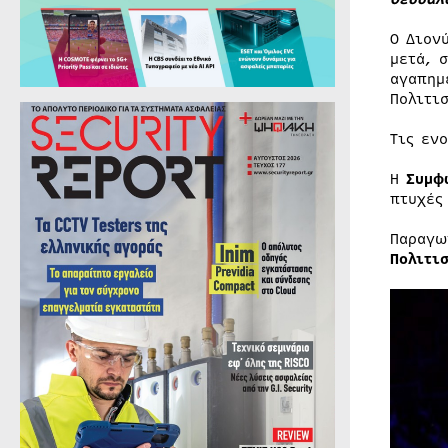
Ο Διον
μετά, 
αγαπημ
Πολιτι
Τις εν
Η
Συμφ
πτυχές
Παραγω
Πολιτι