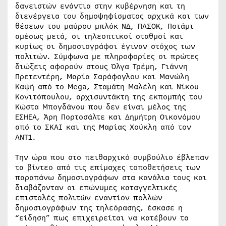
δανειστών ενάντια στην κυβέρνηση και τη
διενέργεια του δημοψηφίσματος αρχικά και των
θέσεων του μαύρου μπλόκ ΝΔ, ΠΑΣΟΚ, Ποτάμι
αμέσως μετά, οι τηλεοπτικοί σταθμοί και
κυρίως οι δημοσιογράφοι έγιναν στόχος των
πολιτών. Σύμφωνα με πληροφορίες οι πρώτες
διώξεις αφορούν στους Όλγα Τρέμη, Γιάννη
Πρετεντέρη, Μαρία Σαράφογλου και Μανώλη
Καψή από το Mega, Σταμάτη Μαλέλη και Νίκου
Κονιτόπουλου, αρχισυντάκτη της εκπομπής του
Κώστα Μπογδάνου που δεν είναι μέλος της
ΕΣΗΕΑ, Άρη Πορτοσάλτε και Δημήτρη Οικονόμου
από το ΣΚΑΙ και της Μαρίας Χούκλη από τον
ΑΝΤ1.
Την ώρα που στο πειθαρχικό συμβούλιο έβλεπαν
τα βίντεο από τις επίμαχες τοποθετήσεις των
παραπάνω δημοσιογράφων στα κανάλια τους και
διαβάζονταν οι επώνυμες καταγγελτικές
επιστολές πολιτών εναντίον πολλών
δημοσιογράφων της τηλεόρασης, έσκασε η
“είδηση” πως επιχειρείται να κατέβουν τα