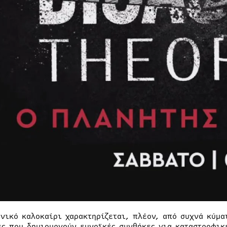
ηνικό καλοκαίρι χαρακτηρίζεται, πλέον, από συχνά κύμα
ες που δημιουργούν ευνοϊκές συνθήκες για καταστροφικέ