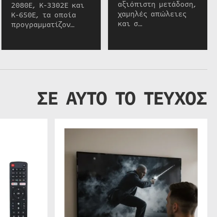
αξιόπιστη μετάδοση,
2080E, K-3302E και
χαμηλές απώλειες
K-650E, τα οποία
και σ…
προγραμματίζον…
ΣΕ ΑΥΤΟ ΤΟ ΤΕΥΧΟΣ