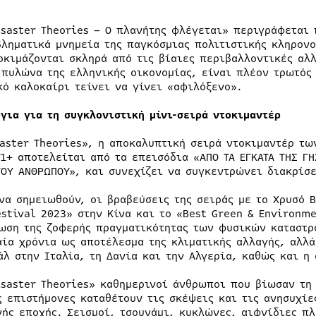
isaster Theories – Ο πλανήτης φλέγεται» περιγράφεται
βληματικά μνημεία της παγκόσμιας πολιτιστικής κληρονο
οκιμάζονται σκληρά από τις βίαιες περιβαλλοντικές αλλ
 πυλώνα της ελληνικής οικονομίας, είναι πλέον τρωτός
κό καλοκαίρι τείνει να γίνει «αφιλόξενο».
όγια για τη συγκλονιστική μίνι-σειρά ντοκιμαντέρ
saster Theories», η αποκαλυπτική σειρά ντοκιμαντέρ τω
Τ1+ αποτελείται από τα επεισόδια «ΑΠΟ ΤΑ ΕΓΚΑΤΑ ΤΗΣ ΓΗ
ΤΟΥ ΑΝΘΡΩΠΟΥ», και συνεχίζει να συγκεντρώνει διακρίσε
 να σημειωθούν, οι βραβεύσεις της σειράς με το Χρυσό 
estival 2023» στην Κίνα και το «Best Green & Environm
ωση της ζοφερής πραγματικότητας των φυσικών καταστρο
αία χρόνια ως αποτέλεσμα της κλιματικής αλλαγής, αλλά
άλ στην Ιταλία, τη Δανία και την Αλγερία, καθώς και η
isaster Theories» καθημερινοί άνθρωποι που βίωσαν τη
ς επιστήμονες καταθέτουν τις σκέψεις και τις ανησυχίε
νής εποχής. Σεισμοί, τσουνάμι, κυκλώνες, αιφνίδιες πλ