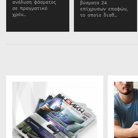
ανάλυση φάσματος
βύσματα 24
σε πραγματικό
επίχρυσων επαφών,
χρόν…
το οποίο διαθ…