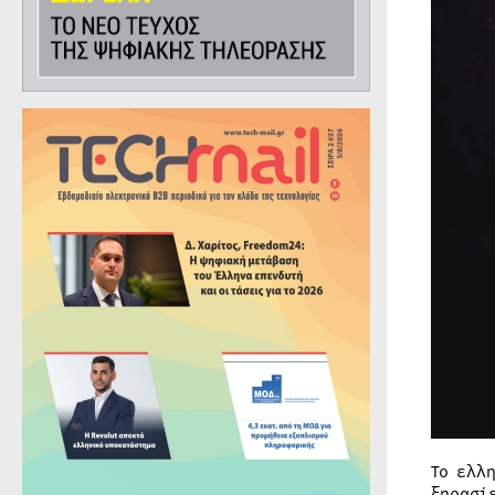
Το ελλ
ξηρασί