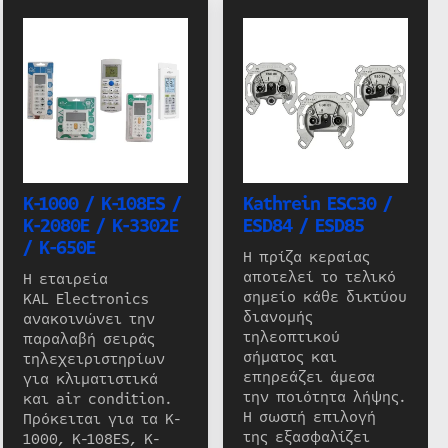
K-1000 / K-108ES /
Kathrein ESC30 /
K-2080E / K-3302E
ESD84 / ESD85
/ K-650E
Η πρίζα κεραίας
αποτελεί το τελικό
Η εταιρεία
σημείο κάθε δικτύου
KAL Electronics
διανομής
ανακοινώνει την
τηλεοπτικού
παραλαβή σειράς
σήματος και
τηλεχειριστηρίων
επηρεάζει άμεσα
για κλιματιστικά
την ποιότητα λήψης.
και air condition.
Η σωστή επιλογή
Πρόκειται για τα K-
της εξασφαλίζει
1000, K-108ES, K-