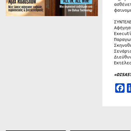
ασθένε
φαινομ
ΣΥΝΤΕΛ
Αφήγησ
Execut
Παραγω
Σκηνοθ
Σενάρι
Διεύθυ
Εκτέλε
«DISAS
F