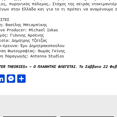
ιες, πυρηνικός πόλεμος… Στόχος της σειράς ντοκιμαντέρ
ένων στην Ελλάδα και για το τι πρέπει να αναμένουμε 
ΕΣΤΕΣ
η: Βασίλης Μπισμπίκης
ive Producer: Michael Iskas
γός: Γιάννης Αρσένης
εσία: Δημήτρης Τζέτζας
ο-έρευνα: Έμυ Δημητρακοπούλου
νση Φωτογραφίας: Θωμάς Γκίνης
ση Παραγωγής: Antenna Studios
TER THEORIES» – Ο ΠΛΑΝΗΤΗΣ ΦΛΕΓΕΤΑΙ. Το Σάββατο 22 Φεβ
acebook
LinkedIn
Messenger
Μοιραστείτε