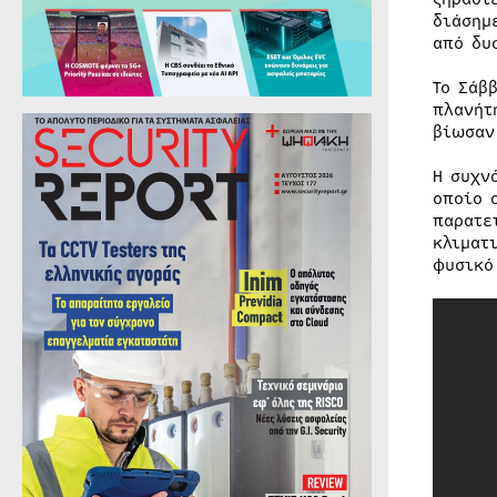
διάσημ
από δυ
Το Σάβ
πλανήτ
βίωσαν
Η συχν
οποίο 
παρατε
κλιματ
φυσικό