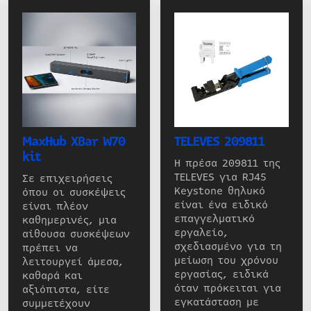
MaxHub XBar W70
TELEVES 209811
kit
Η πρέσα 209811 της
TELEVES για RJ45
Σε επιχειρήσεις
Keystone θηλυκό
όπου οι συσκέψεις
είναι ένα ειδικό
είναι πλέον
επαγγελματικό
καθημερινές, μια
εργαλείο,
αίθουσα συσκέψεων
σχεδιασμένο για τη
πρέπει να
μείωση του χρόνου
λειτουργεί άμεσα,
εργασίας, ειδικά
καθαρά και
όταν πρόκειται για
αξιόπιστα, είτε
εγκατάσταση με
συμμετέχουν