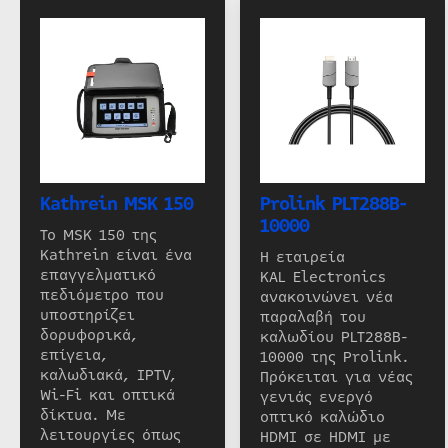
Kathrein MSK 150
Prolink PLT288B-
10000
Το MSK 150 της
Kathrein είναι ένα
Η εταιρεία
επαγγελματικό
KAL Electronics
πεδιόμετρο που
ανακοινώνει νέα
υποστηρίζει
παραλαβή του
δορυφορικά,
καλωδίου PLT288B-
επίγεια,
10000 της Prolink.
καλωδιακά, IPTV,
Πρόκειται για νέας
Wi-Fi και οπτικά
γενιάς ενεργό
δίκτυα. Με
οπτικό καλώδιο
λειτουργίες όπως
HDMI σε HDMI με