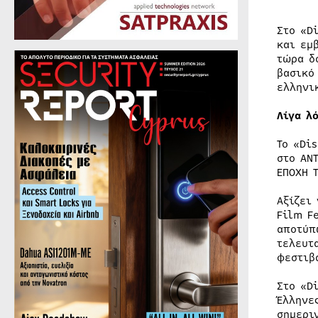
Στο «D
και εμ
τώρα δ
βασικό
ελληνι
Λίγα λ
Το «Di
στο ΑΝ
ΕΠΟΧΗ 
Αξίζει
Film F
αποτύπ
τελευτ
φεστιβ
Στο «D
Έλληνε
σημερι