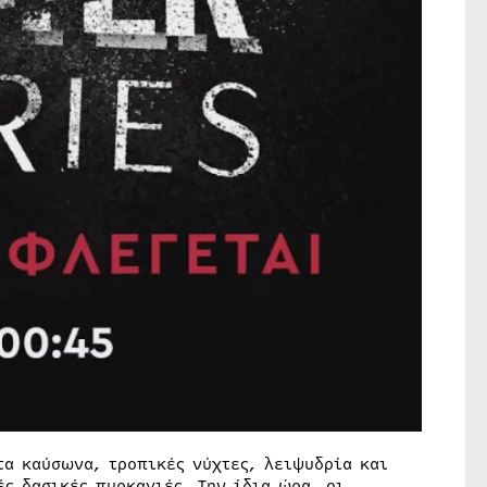
τα καύσωνα, τροπικές νύχτες, λειψυδρία και
ς δασικές πυρκαγιές. Την ίδια ώρα, οι