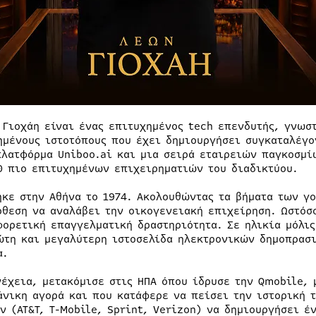
 Γιοχάη είναι ένας επιτυχημένος tech επενδυτής, γνωστ
ημένους ιστοτόπους που έχει δημιουργήσει συγκαταλέγο
πλατφόρμα Uniboo.ai και μια σειρά εταιρειών παγκοσμί
0 πιο επιτυχημένων επιχειρηματιών του διαδικτύου.
ηκε στην Αθήνα το 1974. Ακολουθώντας τα βήματα των γο
όθεση να αναλάβει την οικογενειακή επιχείρηση. Ωστόσο
φορετική επαγγελματική δραστηριότητα. Σε ηλικία μόλις
ώτη και μεγαλύτερη ιστοσελίδα ηλεκτρονικών δημοπρασι
α.
νέχεια, μετακόμισε στις ΗΠΑ όπου ίδρυσε την Qmobile, 
άνικη αγορά και που κατάφερε να πείσει την ιστορική
ν (AT&T, T-Mobile, Sprint, Verizon) να δημιουργήσει 