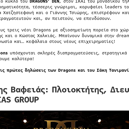
έο κύκλο του
DRAGONS’ DEN
, στον ΣΚΑΪ του μοναδικού τη
ρηματικότητα, τέσσερις γνώριμοι, κορυφαίοι leaders το
α Χατζηστεφανή και ο Γιάννης Τσιώρης, επιστρέφουν και
πραγματευτούν και, αν πειστούν, να επενδύσουν.
ους τρεις νέοι Dragons με αξιοσημείωτη πορεία στο χώρ
ης και ο Κώστας Χαλκιάς. Μπαίνουν δυναμικά στην drea
νωσία και… κεφάλαια στους νέους επιχειρηματίες!
gons
υπόσχονται σκληρές διαπραγματεύσεις, στρατηγικά d
ουμε καλύτερα!
τις πρώτες δηλώσεις των Dragons και του Σάκη Τανιμαν
ης Βαφειάς: Πλοιοκτήτης, Διε
IAS GROUP