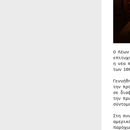
Ο Λέων
επιτυχ
η νέα 
των 10
Γεννήθ
την πρ
σε δια
την πρ
σύντομ
Στη συ
αμερικ
παρόχω