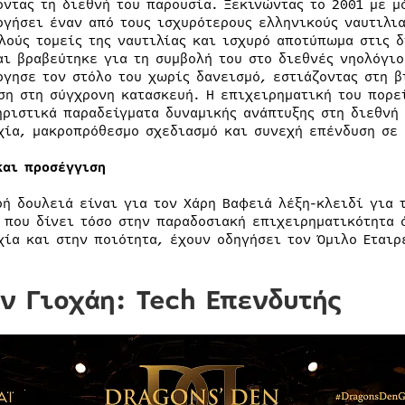
οντας τη διεθνή του παρουσία. Ξεκινώντας το 2001 με μ
ργήσει έναν από τους ισχυρότερους ελληνικούς ναυτιλι
λούς τομείς της ναυτιλίας και ισχυρό αποτύπωμα στις 
αι βραβεύτηκε για τη συμβολή του στο διεθνές νηολόγιο
ργησε τον στόλο του χωρίς δανεισμό, εστιάζοντας στη β
ση στη σύγχρονη κατασκευή. Η επιχειρηματική του πορε
ηριστικά παραδείγματα δυναμικής ανάπτυξης στη διεθνή
χία, μακροπρόθεσμο σχεδιασμό και συνεχή επένδυση σε 
και προσέγγιση
ρή δουλειά είναι για τον Χάρη Βαφειά λέξη-κλειδί για 
 που δίνει τόσο στην παραδοσιακή επιχειρηματικότητα 
χία και στην ποιότητα, έχουν οδηγήσει τον Όμιλο Εται
ν Γιοχάη: Tech Επενδυτής