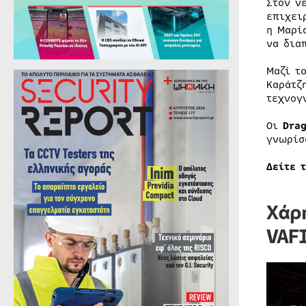
Στον ν
επιχει
η Μαρί
να δια
Μαζί τ
Καράτζ
τεχνογ
Οι
Dra
γνωρίσ
Δείτε 
Χάρ
VAF