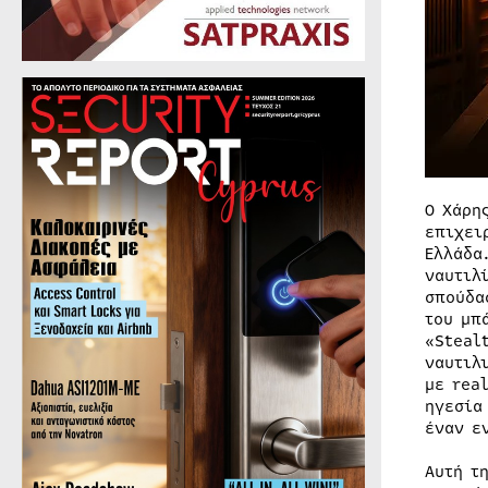
Ο Χάρη
επιχει
Ελλάδα
ναυτιλ
σπούδα
του μπ
«Steal
ναυτιλ
με rea
ηγεσία
έναν ε
Αυτή τ