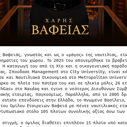
ς Βαφειάς, γνωστός και ως ο «μάγος» της ναυτιλίας, εί
ρηματίες του χώρου. Το 2025 του απονεμήθηκε το βραβεί
. Η καταγωγή του από τη Χίο και η οικογενειακή παράδ
ίας. Σπούδασε Management στο City University, είναι κ
σε και Ναυτιλιακά Οικονομικά στο Metropolitan Univers
άρκο σε πλοίο του πατέρα του και σε ηλικία μόλις 26 ε
thGas» στο Nasdaq και έγινε ο νεότερος Διευθύνων Σύμ
ιακής εταιρίας, παγκοσμίως. Παράλληλα, από το 2005 δρ
l estate επενδύσεις στην Ελλάδα, το Ηνωμένο Βασίλειο, 
 του Ομίλου Εταιρειών Βαφειά με πέντε ναυτιλιακές ετα
ντυπωσιακό στόλο 105 πλοίων συνολικής αξίας άνω των
η στιγμή, ο όμιλος διαθέτει επιπλέον 15 πλοία υπό κατ