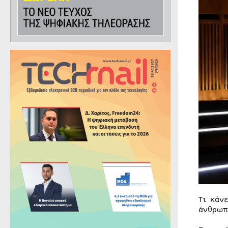
Τι κάν
άνθρωπ