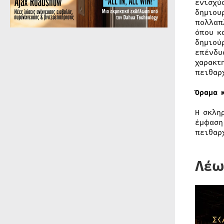
ενισχύ
δημιου
πολλαπ
όπου κ
δημιού
επένδυ
χαρακτ
πειθαρ
Όραμα 
Η σκλη
έμφαση
πειθαρ
Λέω