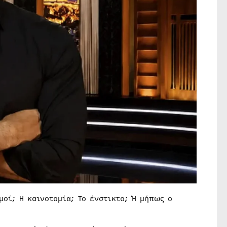
μοί; Η καινοτομία; Το ένστικτο; Ή μήπως ο