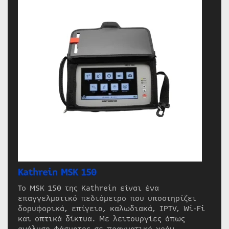
Kathrein MSK 150
Το MSK 150 της Kathrein είναι ένα
επαγγελματικό πεδιόμετρο που υποστηρίζει
δορυφορικά, επίγεια, καλωδιακά, IPTV, Wi-Fi
και οπτικά δίκτυα. Με λειτουργίες όπως