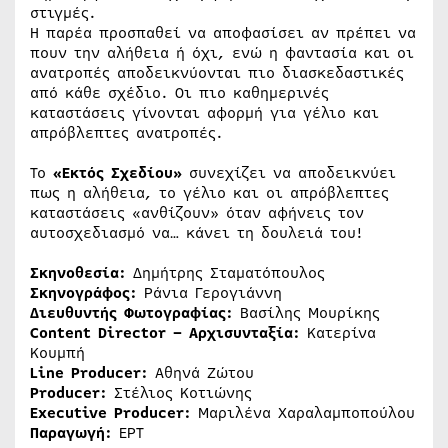
στιγμές.
Η παρέα προσπαθεί να αποφασίσει αν πρέπει να
πουν την αλήθεια ή όχι, ενώ η φαντασία και οι
ανατροπές αποδεικνύονται πιο διασκεδαστικές
από κάθε σχέδιο. Οι πιο καθημερινές
καταστάσεις γίνονται αφορμή για γέλιο και
απρόβλεπτες ανατροπές.
Το
«Εκτός Σχεδίου»
συνεχίζει να αποδεικνύει
πως η αλήθεια, το γέλιο και οι απρόβλεπτες
καταστάσεις «ανθίζουν» όταν αφήνεις τον
αυτοσχεδιασμό να… κάνει τη δουλειά του!
Σκηνοθεσία:
Δημήτρης Σταματόπουλος
Σκηνογράφος:
Ράνια Γερογιάννη
Διευθυντής Φωτογραφίας:
Βασίλης Μουρίκης
Content
Director – Αρχισυνταξία:
Κατερίνα
Κουμπή
Line Producer:
Αθηνά Ζώτου
Producer:
Στέλιος Κοτιώνης
Executive Producer:
Μαριλένα Χαραλαμποπούλου
Παραγωγή:
ΕΡΤ