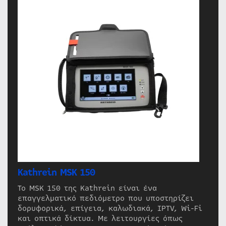
Kathrein MSK 150
Το MSK 150 της Kathrein είναι ένα
επαγγελματικό πεδιόμετρο που υποστηρίζει
δορυφορικά, επίγεια, καλωδιακά, IPTV, Wi-Fi
και οπτικά δίκτυα. Με λειτουργίες όπως