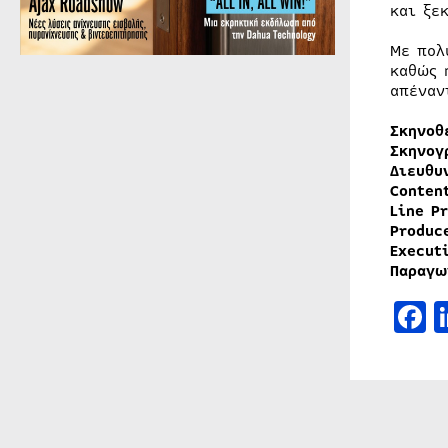
και ξε
Με πολ
καθώς 
απέναν
Σκηνοθ
Σκηνογ
Διευθυ
Conten
Line P
Produc
Execut
Παραγω
F