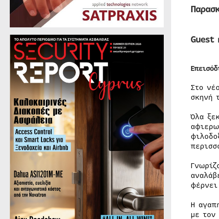
Παρασ
Guest
Επεισόδ
Στο νέ
σκηνή 
Όλα ξε
αφιερω
φιλοδο
περισσ
Γνωρίζ
αναλάβ
φέρνει
Η αγαπ
με τον