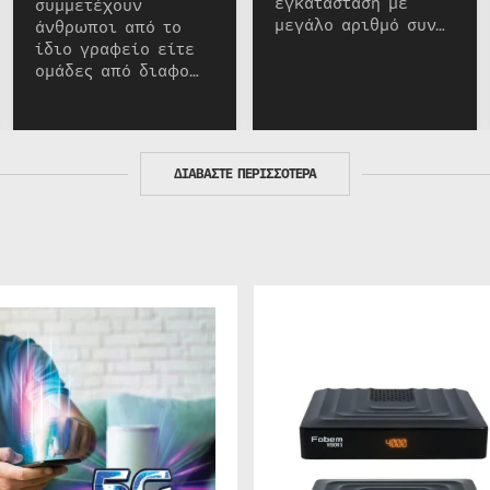
εγκατάσταση με
συμμετέχουν
μεγάλο αριθμό συν…
άνθρωποι από το
ίδιο γραφείο είτε
ομάδες από διαφο…
ΔΙΑΒΑΣΤΕ ΠΕΡΙΣΣΟΤΕΡΑ