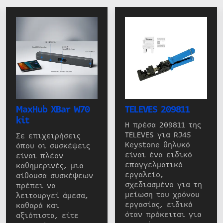
MaxHub XBar W70
TELEVES 209811
kit
Η πρέσα 209811 της
TELEVES για RJ45
Σε επιχειρήσεις
Keystone θηλυκό
όπου οι συσκέψεις
είναι ένα ειδικό
είναι πλέον
επαγγελματικό
καθημερινές, μια
εργαλείο,
αίθουσα συσκέψεων
σχεδιασμένο για τη
πρέπει να
μείωση του χρόνου
λειτουργεί άμεσα,
εργασίας, ειδικά
καθαρά και
όταν πρόκειται για
αξιόπιστα, είτε