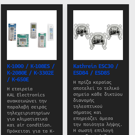
K-1000 / K-108ES /
Kathrein ESC30 /
K-2080E / K-3302E
ESD84 / ESD85
/ K-650E
Η πρίζα κεραίας
αποτελεί το τελικό
Η εταιρεία
σημείο κάθε δικτύου
KAL Electronics
διανομής
ανακοινώνει την
τηλεοπτικού
παραλαβή σειράς
σήματος και
τηλεχειριστηρίων
επηρεάζει άμεσα
για κλιματιστικά
την ποιότητα λήψης.
και air condition.
Η σωστή επιλογή
Πρόκειται για τα K-