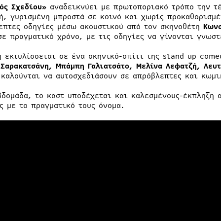
ός Σχεδίου»
αναδεικνύει με πρωτοποριακό τρόπο την τέ
ή, γυρισμένη μπροστά σε κοινό και χωρίς προκαθορισμέ
επτες οδηγίες μέσω ακουστικού από τον σκηνοθέτη
Κωνσ
σε πραγματικό χρόνο, με τις οδηγίες να γίνονται γνωστ
η εκτυλίσσεται σε ένα σκηνικό-σπίτι της stand up com
 Σαρακατσάνη, Μπάμπη Γαλιατσάτο, Μελίνα Λεφατζή, Λε
 καλούνται να αυτοσχεδιάσουν σε απρόβλεπτες και κωμι
βδομάδα, το καστ υποδέχεται και καλεσμένους-έκπληξη 
ς με το πραγματικό τους όνομα.