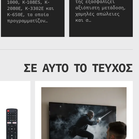
της εξασφαλίζει
1000, K-108ES, K-
αξιόπιστη μετάδοση,
2080E, K-3302E και
χαμηλές απώλειες
K-650E, τα οποία
και σ…
προγραμματίζον…
ΣΕ ΑΥΤΟ ΤΟ ΤΕΥΧΟΣ