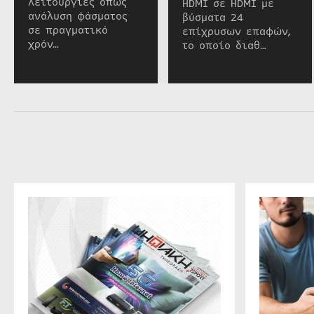
λειτουργίες όπως
HDMI σε HDMI με
ανάλυση φάσματος
βύσματα 24
σε πραγματικό
επίχρυσων επαφών,
χρόν…
το οποίο διαθ…