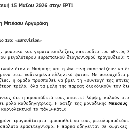
κευή 15 Μαΐου 2026
στην ΕΡΤ1
 η Μπέσσυ Αργυράκη
ιο 13ο: «Eurovision»
ο, μουσικό και γεμάτο εκπλήξεις επεισόδιο του «Εκτός 
του μεγαλύτερου ευρωπαϊκού διαγωνισμού τραγουδιού: τ
κινούν όταν ο Μπάμπης και η Φωτεινή αποφασίζουν να δ
μένο στα… «αδικημένα ελληνικά φυτά». Με αυτοσχέδια μ
ξίες, η ομάδα προσπαθεί να βρει τη «συνταγή της επιτυ
ότερη τρέλα, όλα τα μέλη της παρέας διεκδικούν τον δι
οντας ότι η προσπάθειά τους απαιτεί λάμψη, καλούν στο
ει ρόλο καθοδηγήτριας. Η άφιξη της μοναδικής
Μπέσσυς 
 κυριολεκτικά τα πάνω-κάτω!
ημένη τραγουδίστρια προσπαθεί να τους μεταλαμπαδεύσε
 απόλυτο ερασιτεχνισμό. Η παρέα οδηγείται σε κωμικές