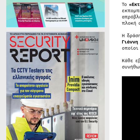
Το
«Εκτ
εκπομπ
απρόβλ
πλοκή 
Η δράσ
Γιάννη
οποίοι
Κάθε ε
συνήθω