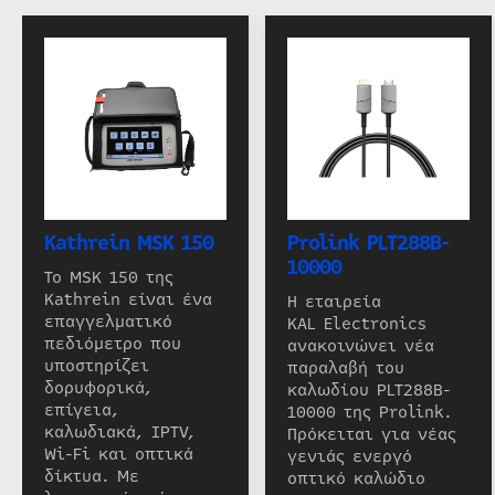
Kathrein MSK 150
Prolink PLT288B-
10000
Το MSK 150 της
Kathrein είναι ένα
Η εταιρεία
επαγγελματικό
KAL Electronics
πεδιόμετρο που
ανακοινώνει νέα
υποστηρίζει
παραλαβή του
δορυφορικά,
καλωδίου PLT288B-
επίγεια,
10000 της Prolink.
καλωδιακά, IPTV,
Πρόκειται για νέας
Wi-Fi και οπτικά
γενιάς ενεργό
δίκτυα. Με
οπτικό καλώδιο