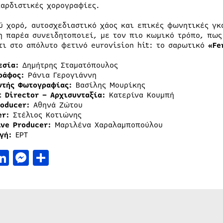
καρδιστικές χορογραφίες.
ύ χορό, αυτοσχεδιαστικό χάος και επικές φωνητικές γκά
η παρέα συνειδητοποιεί, με τον πιο κωμικό τρόπο, πως 
τι στο απόλυτο φετινό eurovision hit: το σαρωτικό
«Fe
εσία:
Δημήτρης Σταματόπουλος
ράφος:
Ράνια Γερογιάννη
ντής Φωτογραφίας:
Βασίλης Μουρίκης
t
Director – Αρχισυνταξία:
Κατερίνα Κουμπή
roducer:
Αθηνά Ζώτου
er:
Στέλιος Κοτιώνης
ive Producer:
Μαριλένα Χαραλαμποπούλου
γή:
ΕΡΤ
acebook
LinkedIn
Messenger
Μοιραστείτε