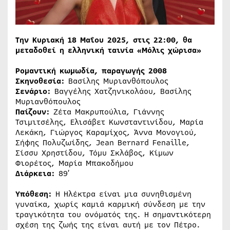
Την Κυριακή 18 Μαΐου 2025, στις 22:00, θα
μεταδοθεί η ελληνική ταινία «Μόλις χώρισα»
Ρομαντική κωμωδία, παραγωγής 2008
Σκηνοθεσία:
Βασίλης Μυριανθόπουλος
Σενάριο:
Βαγγέλης Χατζηνικολάου, Βασίλης
Μυριανθόπουλος
Παίζουν:
Ζέτα Μακρυπούλια, Γιάννης
Τσιμιτσέλης, Ελισάβετ Κωνσταντινίδου, Μαρία
Λεκάκη, Γιώργος Καραμίχος, Άννα Μονογιού,
Σήφης Πολυζωίδης, Jean Bernard Fenaille,
Σίσσυ Χρηστίδου, Τόμυ Σκλάβος, Κίμων
Φιορέτος, Μαρία Μπακοδήμου
Διάρκεια:
89′
Υπόθεση:
Η Ηλέκτρα είναι μια συνηθισμένη
γυναίκα, χωρίς καμιά καρμική σύνδεση με την
τραγικότητα του ονόματός της. Η σημαντικότερη
σχέση της ζωής της είναι αυτή με τον Πέτρο.