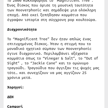
Το 2000 κυκλοφόρησε το “Magnificent Tree”.
Ένας δίσκος που όρισε τη μουσική ταυτότητα
των Hooverphonic και σημάδεψε μια ολόκληρη
εποχή. Από εκεί ξεπήδησαν κομμάτια που
έγραψαν ιστορία στη σύγχρονη pop κουλτούρα.
Διαχρονικότητα
Το “Magnificent Tree” δεν ήταν απλώς ένας
επιτυχημένος δίσκος. Ήταν η στιγμή που το
μοναδικό ηχητικό σύμπαν των Hooverphonic
έγινε διαχρονικό. Περιλαμβάνει αξέχαστα
κομμάτια όπως το “Vinegar & Salt”, το “Out of
Sight” , το “Jackie Cane” και το ομώνυμο
τραγούδι. Τραγούδια που άγγιξαν τις ψυχές μας
τότε… και συνεχίζουν να μας αγγίζουν 25
χρόνια μετά.
Χορηγοί:
ΔΕΗ
Campari