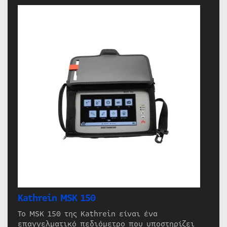
Kathrein MSK 150
Το MSK 150 της Kathrein είναι ένα
επαγγελματικό πεδιόμετρο που υποστηρίζει