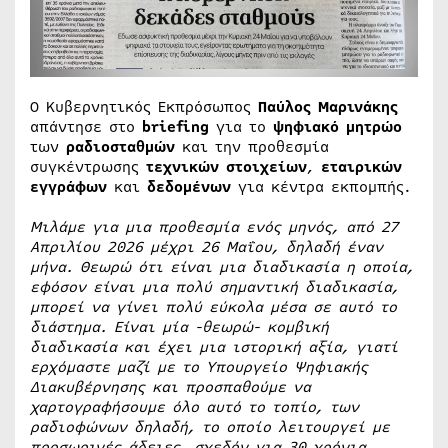
Ο Κυβερνητικός Εκπρόσωπος
Παύλος Μαρινάκης
απάντησε στο
briefing
για το
ψηφιακό μητρώο
των
ραδιοσταθμών
και την προθεσμία
συγκέντρωσης
τεχνικών στοιχείων
,
εταιρικών
εγγράφων
και
δεδομένων
για κέντρα εκπομπής.
Μιλάμε για μια προθεσμία ενός μηνός, από 27
Απριλίου 2026 μέχρι 26 Μαΐου, δηλαδή έναν
μήνα. Θεωρώ ότι είναι μια διαδικασία η οποία,
εφόσον είναι μια πολύ σημαντική διαδικασία,
μπορεί να γίνει πολύ εύκολα μέσα σε αυτό το
διάστημα. Eίναι μία -θεωρώ- κομβική
διαδικασία και έχει μια ιστορική αξία, γιατί
ερχόμαστε μαζί με το Υπουργείο Ψηφιακής
Διακυβέρνησης και προσπαθούμε να
χαρτογραφήσουμε όλο αυτό το τοπίο, των
ραδιοφώνων δηλαδή, το οποίο λειτουργεί με
προσωρινές άδειες, σχεδόν για 30 χρόνια.