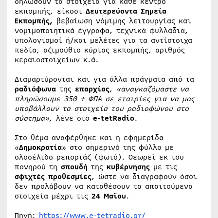
δηλώσουν τα στοιχεία για κάθε κέντρο
εκπομπής, είκοσι
Δευτερεύοντα Σημεία
Εκπομπής,
βεβαίωση νόμιμης λειτουργίας και
νομιμοποιητικά έγγραφα, τεχνικά φυλλάδια,
υπολογισμοί ή/και μελέτες για τα αντίστοιχα
πεδία, αζιμούθιο κύριας εκπομπής, αριθμός
κεραιοστοιχείων κ.ά.
Διαμαρτύρονται και για άλλα πράγματα από τα
ραδιόφωνα
της
επαρχίας
,
«αναγκαζόμαστε να
πληρώσουμε 350 + ΦΠΑ σε εταιρίες για να μας
υποβάλλουν τα στοιχεία του ραδιοφώνου στο
σύστημα»
, λένε στο
e-tetRadio
.
Στο θέμα αναφέρθηκε και η εφημερίδα
«
Δημοκρατία
» στο σημερινό της φύλλο με
ολοσέλιδο ρεπορτάζ (φωτό). Θεωρεί εκ του
πονηρού τη
σπουδή
της
κυβέρνησης
με τις
σφιχτές προθεσμίες
, ώστε να διαγραφούν όσοι
δεν προλάβουν να καταθέσουν τα απαιτούμενα
στοιχεία μέχρι τις
24 Μαϊου
.
Πηγή:
https://www.e-tetradio.gr/