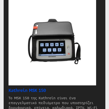
Kathrein MSK 150
Το MSK 150 της Kathrein είναι ένα
επαγγελματικό πεδιόμετρο που υποστηρίζει
δορυφορικά, επίγεια, καλωδιακά, IPTV, Wi-Fi