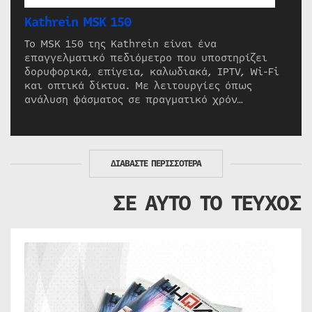
Kathrein MSK 150
Το MSK 150 της Kathrein είναι ένα
επαγγελματικό πεδιόμετρο που υποστηρίζει
δορυφορικά, επίγεια, καλωδιακά, IPTV, Wi-Fi
και οπτικά δίκτυα. Με λειτουργίες όπως
ανάλυση φάσματος σε πραγματικό χρόν…
ΔΙΑΒΑΣΤΕ ΠΕΡΙΣΣΟΤΕΡΑ
ΣΕ ΑΥΤΟ ΤΟ ΤΕΥΧΟΣ