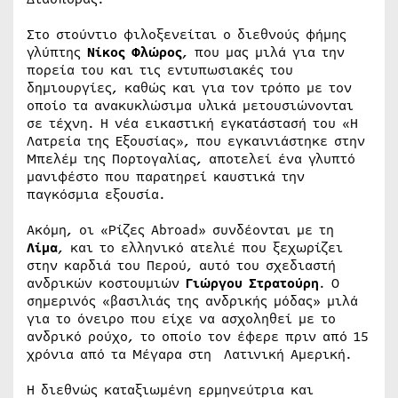
Στο στούντιο φιλοξενείται ο διεθνούς φήμης
γλύπτης
Νίκος Φλώρος
, που μας μιλά για την
πορεία του και τις εντυπωσιακές του
δημιουργίες, καθώς και για τον τρόπο με τον
οποίο τα ανακυκλώσιμα υλικά μετουσιώνονται
σε τέχνη. Η νέα εικαστική εγκατάστασή του «Η
Λατρεία της Εξουσίας», που εγκαινιάστηκε στην
Μπελέμ της Πορτογαλίας, αποτελεί ένα γλυπτό
μανιφέστο που παρατηρεί καυστικά την
παγκόσμια εξουσία.
Ακόμη, οι «Ρίζες Abroad» συνδέονται με τη
Λίμα
, και το ελληνικό ατελιέ που ξεχωρίζει
στην καρδιά του Περού, αυτό του σχεδιαστή
ανδρικών κοστουμιών
Γιώργου Στρατούρη
. Ο
σημερινός «βασιλιάς της ανδρικής μόδας» μιλά
για το όνειρο που είχε να ασχοληθεί με το
ανδρικό ρούχο, το οποίο τον έφερε πριν από 15
χρόνια από τα Μέγαρα στη Λατινική Αμερική.
Η διεθνώς καταξιωμένη ερμηνεύτρια και