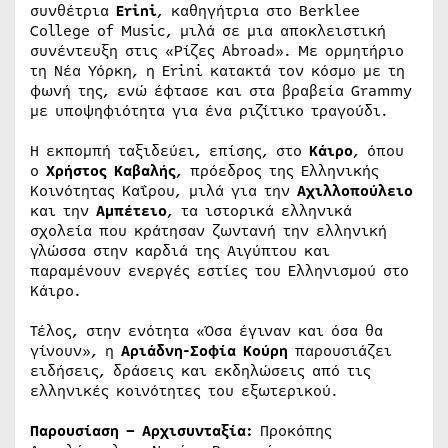
συνθέτρια
Erini
, καθηγήτρια στο Berklee
College of Music, μιλά σε μια αποκλειστική
συνέντευξη στις «Ρίζες Abroad». Με ορμητήριο
τη Νέα Υόρκη, η Erini κατακτά τον κόσμο με τη
φωνή της, ενώ έφτασε και στα βραβεία Grammy
με υποψηφιότητα για ένα ριζίτικο τραγούδι.
Η εκπομπή ταξιδεύει, επίσης, στο
Κάιρο
, όπου
ο
Χρήστος Καβαλής
, πρόεδρος της Ελληνικής
Κοινότητας Καΐρου, μιλά για την
Αχιλλοπούλειο
και την
Αμπέτειο
, τα ιστορικά ελληνικά
σχολεία που κράτησαν ζωντανή την ελληνική
γλώσσα στην καρδιά της Αιγύπτου και
παραμένουν ενεργές εστίες του Ελληνισμού στο
Κάιρο.
Τέλος, στην ενότητα «Όσα έγιναν και όσα θα
γίνουν», η
Αριάδνη-Σοφία Κούρη
παρουσιάζει
ειδήσεις, δράσεις και εκδηλώσεις από τις
ελληνικές κοινότητες του εξωτερικού.
Παρουσίαση – Αρχισυνταξία:
Προκόπης