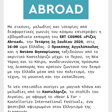
Με εικόνες, μελωδίες και ιστορίες από
διαφορετικές γωνιές του κόσμου επιστρέφει η
εβδομαδιαία εκπομπή του
ERT COSMOS «Ρίζες
Abroad»
, την
Τετάρτη 1η Ιουλίου 2026
, στις
16:00
ώρα Ελλάδας. Ο
Προκόπης Αγγελόπουλος
και η
Νατάσα Βησσαρίωνος
ταξιδεύουν από το
ακριτικό Καστελόριζο μέχρι το Περού, τη Νέα
Υόρκη και το Κάιρο, αναδεικνύοντας πρόσωπα
της Διασποράς που κρατούν ζωντανό τον δεσμό
με την Ελλάδα μέσα από τον πολιτισμό, την
τέχνη, τη μουσική και την εκπαίδευση.
Το νέο επεισόδιο ανοίγει με μαγικά πλάνα και
μελωδίες από το
Καστελόριζο
, το στολίδι του
Αιγαίου, με αφορμή το «Near & Far –
Kastellorizo International Festival», ένα
φεστιβάλ αφιερωμένο στον Ελληνισμό της
Διασποράς.