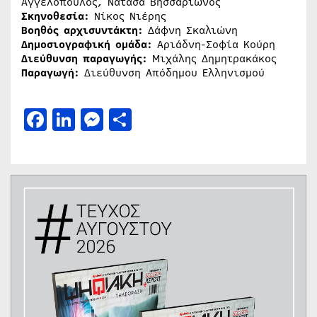
Αγγελόπουλος, Νατάσα Βησσαρίωνος
Σκηνοθεσία:
Νίκος Νιέρης
Βοηθός αρχισυντάκτη:
Δάφνη Σκαλιώνη
Δημοσιογραφική ομάδα:
Αριάδνη-Σοφία Κούρη
Διεύθυνση παραγωγής:
Μιχάλης Δημητρακάκος
Παραγωγή:
Διεύθυνση Απόδημου Ελληνισμού
Facebook
LinkedIn
Messenger
Μοιραστείτε