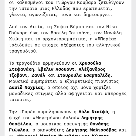
οι καλεσμένοι του Γιώργου Κουβαρά ξετυλίγουν
την ιστορία μιας Ελλάδας που ερωτεύεται,
γλεντά, αγωνίζεται, πονά και δημιουργεί.
Από τον Αττίκ, τη Σοφία Βέμπο και τον Νίκο
Γούναρη έως τον Βασίλη Τσιτσάνη, τον Μανώλη
Χιώτη και τα αρχοντορεμπέτικα, η «#Παρέα»
ταξιδεύει σε εποχές αξέχαστες του ελληνικού
τραγουδιού.
Τα τραγούδια ερμηνεύουν οι
Χρυσούλα
Στεφανάκη
,
Έβελιν Ασουάντ
,
Αλέξανδρος
Τζοβάνι
,
Ζανέλ
και
Σταυρούλα Εσαμπαλίδη
.
Μουσικά συμπράττει ο εξαιρετικός πιανίστας
Δαυίδ Ναχμίας
, ο οποίος όχι μόνο χαρίζει
μοναδικές στιγμές αλλά αφηγείται και υπέροχες
ιστορίες.
Την #Παρέα συμπληρώνουν η
Λόλα Νταϊφά
, η
ψυχή του «Μαγεμένου Αυλού»
Δημήτρης
Θεοφίλου
, ο μουσικός ερευνητής
Θανάσης
Γιώγλου
, ο σκηνοθέτης
Δημήτρης Μαλισσόβας
και
οι ηθοποιοί
Ματίνα Νικολάου
και
Κώστας