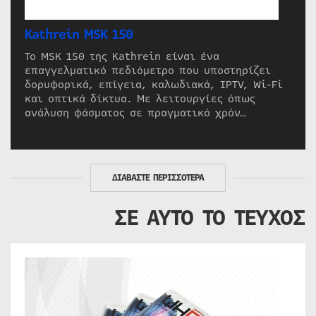
Kathrein MSK 150
Το MSK 150 της Kathrein είναι ένα
επαγγελματικό πεδιόμετρο που υποστηρίζει
δορυφορικά, επίγεια, καλωδιακά, IPTV, Wi-Fi
και οπτικά δίκτυα. Με λειτουργίες όπως
ανάλυση φάσματος σε πραγματικό χρόν…
ΔΙΑΒΑΣΤΕ ΠΕΡΙΣΣΟΤΕΡΑ
ΣΕ ΑΥΤΟ ΤΟ ΤΕΥΧΟΣ