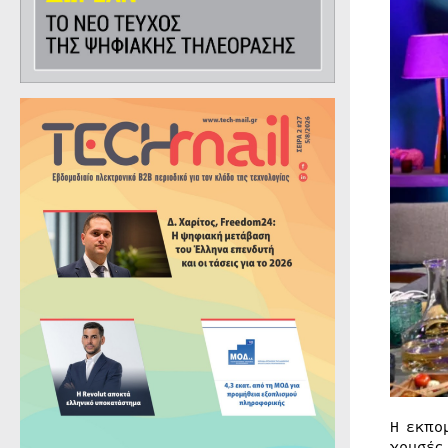
Η εκπ
χρυσές