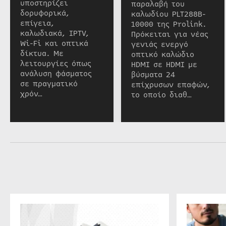
υποστηρίζει
παραλαβή του
δορυφορικά,
καλωδίου PLT288B-
επίγεια,
10000 της Prolink.
καλωδιακά, IPTV,
Πρόκειται για νέας
Wi-Fi και οπτικά
γενιάς ενεργό
δίκτυα. Με
οπτικό καλώδιο
λειτουργίες όπως
HDMI σε HDMI με
ανάλυση φάσματος
βύσματα 24
σε πραγματικό
επίχρυσων επαφών,
χρόν…
το οποίο διαθ…