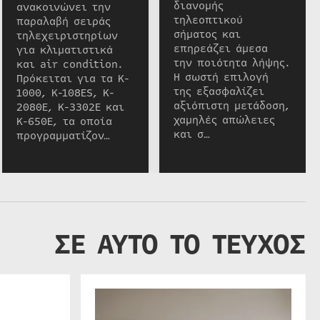
διανομής
ανακοινώνει την
τηλεοπτικού
παραλαβή σειράς
σήματος και
τηλεχειριστηρίων
επηρεάζει άμεσα
για κλιματιστικά
την ποιότητα λήψης.
και air condition.
Η σωστή επιλογή
Πρόκειται για τα K-
της εξασφαλίζει
1000, K-108ES, K-
αξιόπιστη μετάδοση,
2080E, K-3302E και
χαμηλές απώλειες
K-650E, τα οποία
και σ…
προγραμματίζον…
ΣΕ ΑΥΤΟ ΤΟ ΤΕΥΧΟΣ