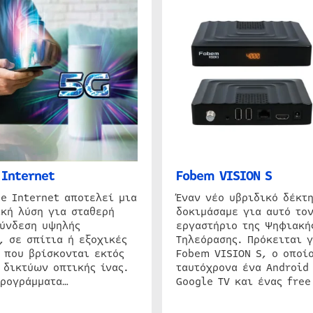
Internet
Fobem VISION S
e Internet αποτελεί μια
Έναν νέο υβριδικό δέκτ
κή λύση για σταθερή
δοκιμάσαμε για αυτό τον
σύνδεση υψηλής
εργαστήριο της Ψηφιακή
, σε σπίτια ή εξοχικές
Τηλεόρασης. Πρόκειται γ
 που βρίσκονται εκτός
Fobem VISION S, ο οποίο
 δικτύων οπτικής ίνας.
ταυτόχρονα ένα Android
προγράμματα…
Google TV και ένας free