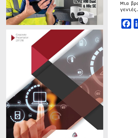
Μια βρ
γενιές
F