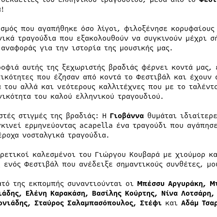
α!
εσμός που αγαπήθηκε όσο λίγοι, φιλοξένησε κορυφαίους
νικά τραγούδια που εξακολουθούν να συγκινούν μέχρι σή
 αναφοράς για την ιστορία της μουσικής μας.
ροφιά αυτής της ξεχωριστής βραδιάς φέρνει κοντά μας,
ικότητες που έζησαν από κοντά το Φεστιβάλ και έχουν 
α του αλλά και νεότερους καλλιτέχνες που με το ταλέντ
νικότητα του καλού ελληνικού τραγουδιού.
στές στιγμές της βραδιάς: Η
Γιοβάννα
θυμάται ιδιαίτερε
γκινεί ερμηνεύοντας acapella ένα τραγούδι που αγάπησ
έροχα νοσταλγικά τραγούδια.
ιρετικοί καλεσμένοι του Γιώργου Κουβαρά με χιούμορ κ
ς ενός Φεστιβάλ που ανέδειξε σημαντικούς συνθέτες, μο
ατό της εκπομπής συναντιούνται οι
Μπέσσυ Αργυράκη, Μ
ιάδης, Ελένη Καρακάση, Βασίλης Κούρτης, Νίνα Λοτσάρη,
ονιάδης, Σταύρος Σαλαμπασόπουλος, Στέφι
και
Αδάμ Τσα