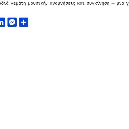
αδιά γεμάτη μουσική, αναμνήσεις και συγκίνηση — μια γ
.
acebook
LinkedIn
Messenger
Μοιραστείτε