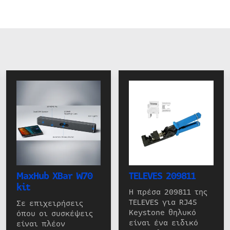
MaxHub XBar W70
TELEVES 209811
kit
Η πρέσα 209811 της
TELEVES για RJ45
Σε επιχειρήσεις
Keystone θηλυκό
όπου οι συσκέψεις
είναι ένα ειδικό
είναι πλέον