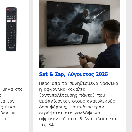
Sat & Zap, Αύγουστος 2026
η
Πέρα από τα συνηθισμένα ιρανικά
 μήνα στο
ή αφγανικά κανάλια
ς
(αντιπολίτευσης πάντα) που
ια τον
εμφανίζονται στους ανατολικούς
ς είναι
δορυφόρους, το ενδιαφέρον
 Box με
στρέφεται στα γαλλόφωνα
 to…
αφρικανικά στις 3 Ανατολικά και
τις 34…