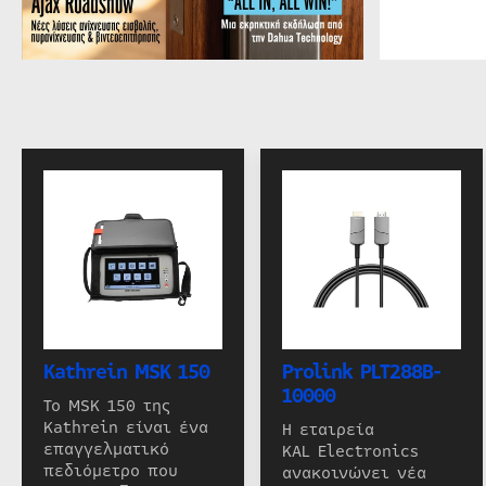
Kathrein MSK 150
Prolink PLT288B-
10000
Το MSK 150 της
Kathrein είναι ένα
Η εταιρεία
επαγγελματικό
KAL Electronics
πεδιόμετρο που
ανακοινώνει νέα