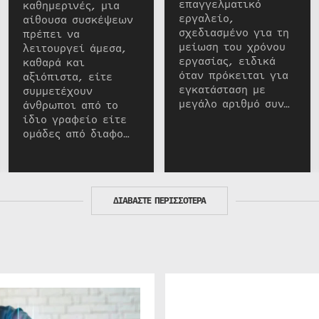
επαγγελματικό
καθημερινές, μια
εργαλείο,
αίθουσα συσκέψεων
σχεδιασμένο για τη
πρέπει να
μείωση του χρόνου
λειτουργεί άμεσα,
εργασίας, ειδικά
καθαρά και
όταν πρόκειται για
αξιόπιστα, είτε
εγκατάσταση με
συμμετέχουν
μεγάλο αριθμό συν…
άνθρωποι από το
ίδιο γραφείο είτε
ομάδες από διαφο…
ΔΙΑΒΑΣΤΕ ΠΕΡΙΣΣΟΤΕΡΑ