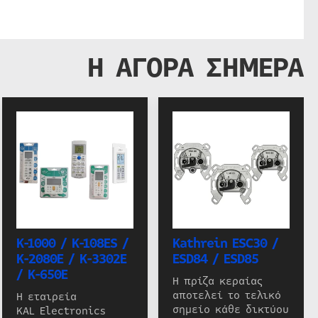
Η ΑΓΟΡΑ ΣΗΜΕΡΑ
K-1000 / K-108ES /
Kathrein ESC30 /
K-2080E / K-3302E
ESD84 / ESD85
/ K-650E
Η πρίζα κεραίας
αποτελεί το τελικό
Η εταιρεία
σημείο κάθε δικτύου
KAL Electronics