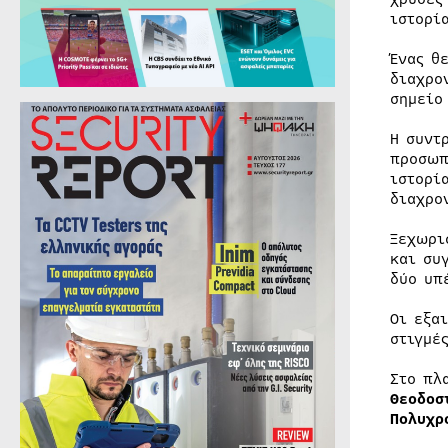
ιστορί
Ένας θ
διαχρο
σημείο
Η συντ
προσωπ
ιστορί
διαχρο
Ξεχωρι
και συ
δύο υπ
Οι εξα
στιγμέ
Στο πλ
Θεοδοσ
Πολυχρ