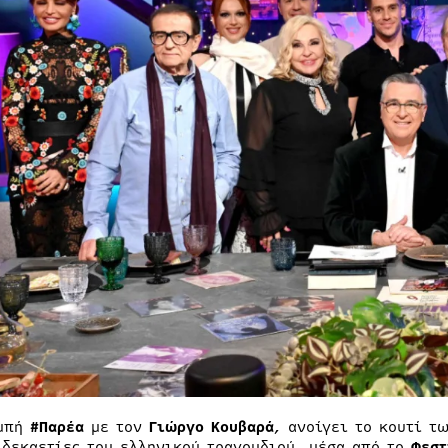
ομπή
#Παρέα
με τον
Γιώργο Κουβαρά
, ανοίγει το κουτί τ
 δεκαετίες του ελληνικού τραγουδιού, μέσα από το
Φεστ