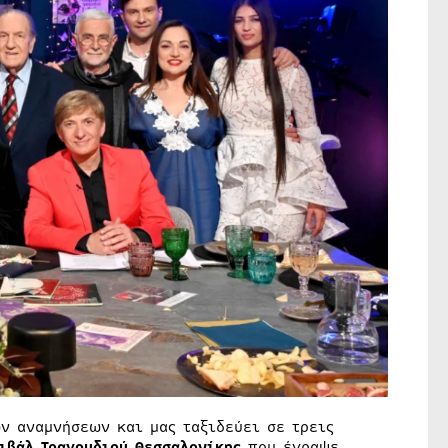
ων αναμνήσεων και μας ταξιδεύει σε τρεις
ιβάλ Τραγουδιού Θεσσαλονίκης
που έγραψε