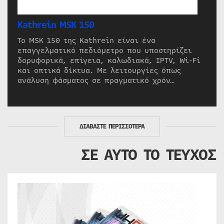
Kathrein MSK 150
Το MSK 150 της Kathrein είναι ένα
επαγγελματικό πεδιόμετρο που υποστηρίζει
δορυφορικά, επίγεια, καλωδιακά, IPTV, Wi-Fi
και οπτικά δίκτυα. Με λειτουργίες όπως
ανάλυση φάσματος σε πραγματικό χρόν…
ΔΙΑΒΑΣΤΕ ΠΕΡΙΣΣΟΤΕΡΑ
ΣΕ ΑΥΤΟ ΤΟ ΤΕΥΧΟΣ