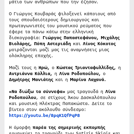
μάτια των ανθρώπων που την έζησαν.
Ο Γιώργος Κουβαράς φιλοξενεί κάποιους από
τους σπουδαιότερους δημιουργούς και
πρωταγωνιστές του μουσικού ρεύματος που
έφερε τα πάνω κάτω στην ελληνική
δισκογραφία:
Γιώργος Παπαστεφάνου, Μιχάλης
Βιολάρης, Πόπη Αστεριάδη
και
Λίνος Κόκοτος
μοιράζονται μαζί μας τις αναμνήσεις μιας
ολόκληρης εποχής.
Μαζί τους η
Ηρώ,
ο
Κώστας Τριανταφυλλίδης,
η
Αντριάννα Κόλλια,
η
Λίνα Ροδοπούλου,
ο
Δημήτρης Μανιάτης
και η
Μαρίνα Λαχανά.
«Να διώξω τα σύννεφα»
μας τραγουδά η
Λίνα
Ροδοπούλου
, σε στίχους Άκου Δασκαλόπουλου
και μουσική Ηλέκτρας Παπακώστα. Δείτε το
βίντεο στον ακόλουθο σύνδεσμο:
https://youtu.be/8pqK1QfPqP8
Η όμορφη
παρέα της σημερινής εκπομπής
ερμηνεύει το τραγούδι των Sotiris Skipis και