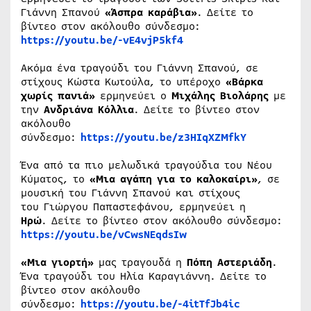
Γιάννη Σπανού
«Άσπρα καράβια»
. Δείτε το
βίντεο στον ακόλουθο σύνδεσμο:
https://youtu.be/-vE4vjP5kf4
Ακόμα ένα τραγούδι του Γιάννη Σπανού, σε
στίχους Κώστα Κωτούλα, το υπέροχο
«Βάρκα
χωρίς πανιά»
ερμηνεύει ο
Μιχάλης Βιολάρης
με
την
Ανδριάνα Κόλλια
. Δείτε το βίντεο στον
ακόλουθο
σύνδεσμο:
https://youtu.be/z3HIqXZMfkY
Ένα από τα πιο μελωδικά τραγούδια του Νέου
Κύματος, το
«Μια αγάπη για το καλοκαίρι»
, σε
μουσική του Γιάννη Σπανού και στίχους
του Γιώργου Παπαστεφάνου, ερμηνεύει η
Ηρώ
. Δείτε το βίντεο στον ακόλουθο σύνδεσμο:
https://youtu.be/vCwsNEqdsIw
«Μια γιορτή»
μας τραγουδά η
Πόπη Αστεριάδη
.
Ένα τραγούδι του Ηλία Καραγιάννη. Δείτε το
βίντεο στον ακόλουθο
σύνδεσμο:
https://youtu.be/-4itTfJb4ic