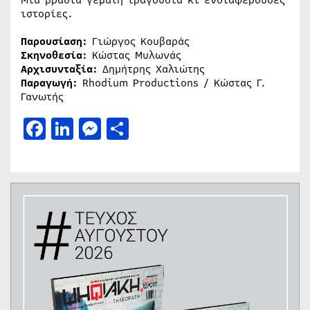
Μια βραδιά γεμάτη τραγούδια κι ενδιαφέρουσες
ιστορίες.
Παρουσίαση:
Γιώργος Κουβαράς
Σκηνοθεσία:
Κώστας Μυλωνάς
Αρχισυνταξία:
Δημήτρης Χαλιώτης
Παραγωγή:
Rhodium Productions / Κώστας Γ.
Γανωτής
Facebook
LinkedIn
Messenger
Μοιραστείτε