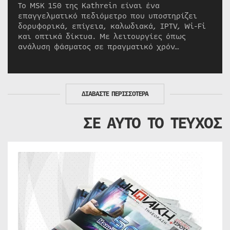
Το MSK 150 της Kathrein είναι ένα
επαγγελματικό πεδιόμετρο που υποστηρίζει
δορυφορικά, επίγεια, καλωδιακά, IPTV, Wi-Fi
και οπτικά δίκτυα. Με λειτουργίες όπως
ανάλυση φάσματος σε πραγματικό χρόν…
ΔΙΑΒΑΣΤΕ ΠΕΡΙΣΣΟΤΕΡΑ
ΣΕ ΑΥΤΟ ΤΟ ΤΕΥΧΟΣ