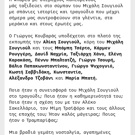
μάς ταξιδεύει στο σύμπαν του Μιχάλη Σουγιούλ
με σπάνιες ιστορίες και τραγούδια που μέχρι
σήμερα μας συντροφεύουν στα γλέντια, στα
μεράκια και στους έρωτές μας.
Ο Γιώργος Κουβαράς υποδέχεται στο πλατό της
εκπομπής την
Αλίκη Σουγιούλ,
κόρη του
Μιχάλη
Σουγιούλ
και τους
Μπάμπη Τσέρτο, Κάρμεν
Ρουγγέρη, Δαυίδ Ναχμία, Ταξιάρχη Χάνο, Ελένη
Καρακάση, Πέννυ Μπαλτατζή, Γιώργο Τσουρή,
Βάλια Παπακωνσταντίνου, Γιώργο Ψυχογυιό,
Κωστή Σαββιδάκη, Κωνσταντία,
Αλέξανδρο Τζοβάνι
και
Μαρία Μπατή.
Ποια ήταν η συνεισφορά του Μιχάλη Σουγιούλ
στο τραγούδι; Ποια ήταν η καθημερινότητά του;
Ποια ήταν η σχέση του με τον Αλέκο
Σακελλάριο, τον Μίμη Τραϊφόρο και τους άλλους
της εποχής του; Ήταν καλός μάγειρας; Ποιος
ήταν ο Τραμπαρίφας;
Μια βραδιά γεμάτη νοσταλγία, αγαπημένες