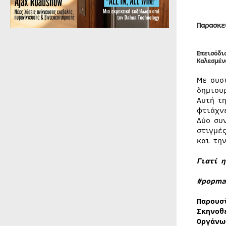
Παρασκε
Eπεισόδι
Καλεσμέν
Με συσ
δημιου
Αυτή τ
φτιάχν
Δύο συ
στιγμέ
και τη
Γιατί 
#popma
Παρουσ
Σκηνοθ
Οργάνω