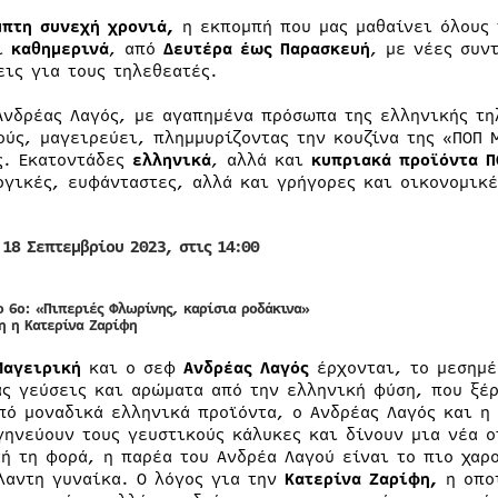
μπτη συνεχή χρονιά,
η εκπομπή που μας μαθαίνει όλους 
αι
καθημερινά
, από
Δευτέρα έως Παρασκευή
, με νέες συν
εις για τους τηλεθεατές.
Ανδρέας Λαγός, με αγαπημένα πρόσωπα της ελληνικής τη
ούς, μαγειρεύει, πλημμυρίζοντας την κουζίνα της «ΠΟΠ 
ς. Εκατοντάδες
ελληνικά
, αλλά και
κυπριακά προϊόντα Π
ργικές, ευφάνταστες, αλλά και γρήγορες και οικονομικέ
 18 Σεπτεμβρίου 2023, στις 14:00
 6ο: «
Πιπεριές Φλωρίνης, καρίσια ροδάκινα»
η η Κατερίνα Ζαρίφη
Μαγειρική
και ο σεφ
Ανδρέας Λαγός
έρχονται, το μεσημ
ας γεύσεις και αρώματα από την ελληνική φύση, που ξέρ
πό μοναδικά ελληνικά προϊόντα, ο Ανδρέας Λαγός και η
γηνεύουν τους γευστικούς κάλυκες και δίνουν μια νέα ο
τή τη φορά, η παρέα του Ανδρέα Λαγού είναι το πιο χαρ
λαντη γυναίκα. Ο λόγος για την
Κατερίνα Ζαρίφη,
η οποί