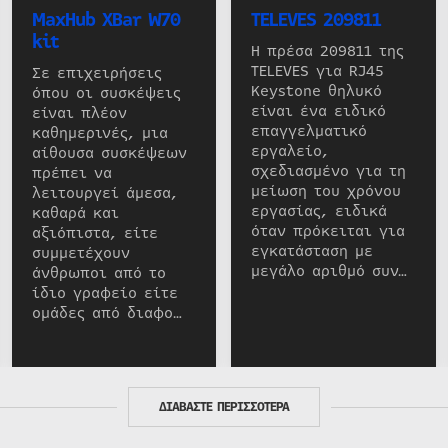
MaxHub XBar W70
TELEVES 209811
kit
Η πρέσα 209811 της
TELEVES για RJ45
Σε επιχειρήσεις
Keystone θηλυκό
όπου οι συσκέψεις
είναι ένα ειδικό
είναι πλέον
επαγγελματικό
καθημερινές, μια
εργαλείο,
αίθουσα συσκέψεων
σχεδιασμένο για τη
πρέπει να
μείωση του χρόνου
λειτουργεί άμεσα,
εργασίας, ειδικά
καθαρά και
όταν πρόκειται για
αξιόπιστα, είτε
εγκατάσταση με
συμμετέχουν
μεγάλο αριθμό συν…
άνθρωποι από το
ίδιο γραφείο είτε
ομάδες από διαφο…
ΔΙΑΒΑΣΤΕ ΠΕΡΙΣΣΟΤΕΡΑ