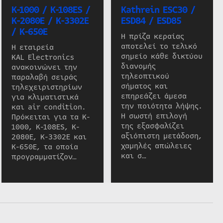
K-1000 / K-108ES /
Kathrein ESC30 /
K-2080E / K-3302E
ESD84 / ESD85
/ K-650E
Η πρίζα κεραίας
αποτελεί το τελικό
Η εταιρεία
σημείο κάθε δικτύου
KAL Electronics
διανομής
ανακοινώνει την
τηλεοπτικού
παραλαβή σειράς
σήματος και
τηλεχειριστηρίων
επηρεάζει άμεσα
για κλιματιστικά
την ποιότητα λήψης.
και air condition.
Η σωστή επιλογή
Πρόκειται για τα K-
της εξασφαλίζει
1000, K-108ES, K-
αξιόπιστη μετάδοση,
2080E, K-3302E και
χαμηλές απώλειες
K-650E, τα οποία
και σ…
προγραμματίζον…