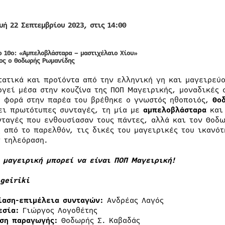
υή 22 Σεπτεμβρίου 2023, στις 14:00
ο 10ο:
«Αμπελοβλάσταρα – μαστιχέλαιο Χίου»
ος ο
Θοδωρής Ρωμανίδης
τατικά και προϊόντα από την ελληνική γη και μαγειρεύο
ργεί μέσα στην κουζίνα της ΠΟΠ Μαγειρικής, μοναδικές 
η φορά στην παρέα του βρέθηκε ο γνωστός ηθοποιός,
Θο
ει πρωτότυπες συνταγές, τη μία με
αμπελοβλάσταρα
και 
νταγές που ενθουσίασαν τους πάντες, αλλά και τον Θοδω
ς από το παρελθόν, τις δικές του μαγειρικές του ικανότ
ν τηλεόραση.
η μαγειρική μπορεί να είναι ΠΟΠ Μαγειρική!
geiriki
ίαση-επιμέλεια συνταγών:
Ανδρέας Λαγός
εσία:
Γιώργος Λογοθέτης
ση παραγωγής:
Θοδωρής Σ. Καβαδάς