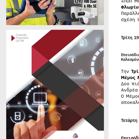
«ΠΟΠ Μ
Φλωρίν
Παράλλ
σχέση 
Τρίτη 1
Επεισόδι
Καλεσμέν
Την
Τρ
Μέμος 
Δύο πι
Ανδρέα
Ο Μέμο
αποκαλ
Τετάρτη
Επεισόδ