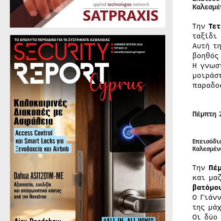
Καλεσμέ
Την
Τε
ταξίδι
Αυτή τ
βοηθός
Η γνωσ
μοιράσ
παραδο
Πέμπτη 
Επεισόδι
Καλεσμέν
Την
Πέμ
και μα
βατόμο
Ο Γιάν
της μά
Οι δύο