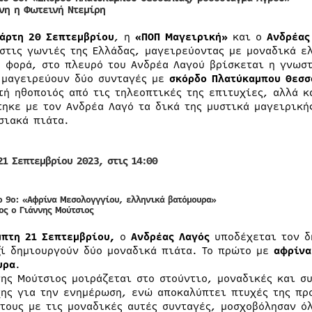
νη η Φωτεινή Ντεμίρη
τάρτη 20 Σεπτεμβρίου
, η
«ΠΟΠ Μαγειρική»
και ο
Ανδρέας
 στις γωνιές της Ελλάδας, μαγειρεύοντας με μοναδικά ε
η φορά, στο πλευρό του Ανδρέα Λαγού βρίσκεται η γνωσ
 μαγειρεύουν δύο συνταγές με
σκόρδο Πλατύκαμπου Θεσσ
τή ηθοποιός από τις τηλεοπτικές της επιτυχίες, αλλά κ
τηκε με τον Ανδρέα Λαγό τα δικά της μυστικά μαγειρική
σιακά πιάτα.
21 Σεπτεμβρίου 2023, στις 14:00
ο 9ο:
«Αφρίνα Μεσολογγγίου, ελληνικά βατόμουρα»
ος ο Γιάννης Μούτσιος
πτη 21 Σεπτεμβρίου,
ο
Ανδρέας Λαγός
υποδέχεται τον 
ζί δημιουργούν δύο μοναδικά πιάτα. Το πρώτο με
αφρίνα
υρα
.
νης Μούτσιος μοιράζεται στο στούντιο, μοναδικές και σ
χης για την ενημέρωση, ενώ αποκαλύπτει πτυχές της πρ
 τους με τις μοναδικές αυτές συνταγές, μοσχοβόλησαν ό