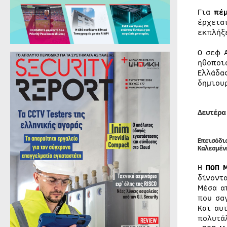
Για
πέ
έρχετ
εκπλήξ
Ο σεφ 
ηθοποι
Ελλάδα
δημιου
Δευτέρα
Επεισόδιο
Καλεσμέν
Η
ΠΟΠ 
δίνοντ
Μέσα α
που σα
Και αυ
πολυτά