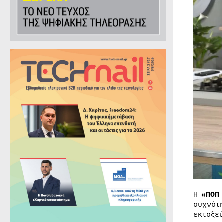
Η
«ΠΟΠ
συχνότ
εκτοξε