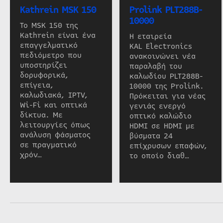
Kathrein MSK 150
Prolink PLT288B-
10000
Το MSK 150 της
Kathrein είναι ένα
Η εταιρεία
επαγγελματικό
KAL Electronics
πεδιόμετρο που
ανακοινώνει νέα
υποστηρίζει
παραλαβή του
δορυφορικά,
καλωδίου PLT288B-
επίγεια,
10000 της Prolink.
καλωδιακά, IPTV,
Πρόκειται για νέας
Wi-Fi και οπτικά
γενιάς ενεργό
δίκτυα. Με
οπτικό καλώδιο
λειτουργίες όπως
HDMI σε HDMI με
ανάλυση φάσματος
βύσματα 24
σε πραγματικό
επίχρυσων επαφών,
χρόν…
το οποίο διαθ…