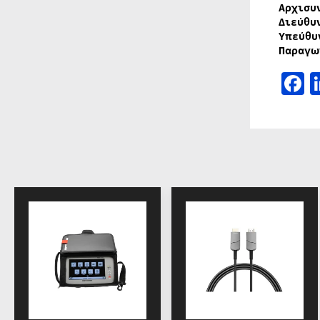
Αρχισυ
Διεύθυ
Υπεύθυ
Παραγω
F