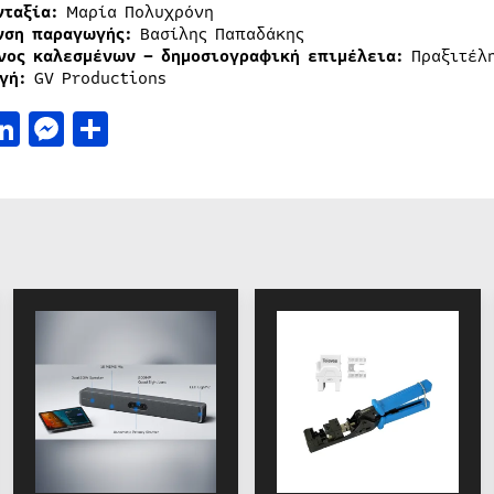
νταξία:
Μαρία Πολυχρόνη
νση παραγωγής:
Βασίλης Παπαδάκης
νος καλεσμένων – δημοσιογραφική επιμέλεια:
Πραξιτέλη
γή:
GV Productions
acebook
LinkedIn
Messenger
Μοιραστείτε