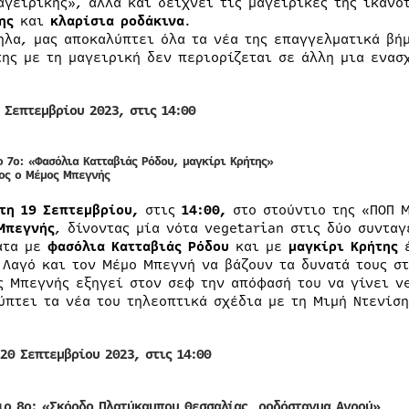
αγειρικής», αλλά και δείχνει τις μαγειρικές της ικανό
ης
και
κλαρίσια ροδάκινα
.
ηλα, μας αποκαλύπτει όλα τα νέα της επαγγελματικά βή
της με τη μαγειρική δεν περιορίζεται σε άλλη μια ενασ
9 Σεπτεμβρίου 2023, στις 14:00
ο 7ο:
«Φασόλια Κατταβιάς Ρόδου, μαγκίρι Κρήτης»
ος ο Μέμος Μπεγνής
ίτη 19 Σεπτεμβρίου,
στις
14:00,
στο στούντιο της «ΠΟΠ Μ
Μπεγνής
, δίνοντας μία νότα vegetarian στις δύο συντα
άτα με
φασόλια Κατταβιάς Ρόδου
και με
μαγκίρι Κρήτης
έ
 Λαγό και τον Μέμο Μπεγνή να βάζουν τα δυνατά τους στ
ς Μπεγνής εξηγεί στον σεφ την απόφασή του να γίνει v
ύπτει τα νέα του τηλεοπτικά σχέδια με τη Μιμή Ντενίση
 20 Σεπτεμβρίου 2023, στις 14:00
ιο 8
o
: «
Σκόρδο Πλατύκαμπου Θεσσαλίας, ροδόσταγμα Αγρού»