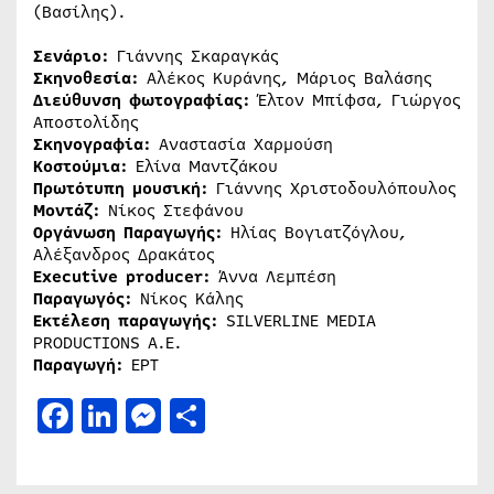
(Βασίλης).
Σενάριο:
Γιάννης Σκαραγκάς
Σκηνοθεσία:
Αλέκος Κυράνης, Μάριος Βαλάσης
Διεύθυνση φωτογραφίας:
Έλτον Μπίφσα, Γιώργος
Αποστολίδης
Σκηνογραφία:
Αναστασία Χαρμούση
Κοστούμια:
Ελίνα Μαντζάκου
Πρωτότυπη μουσική:
Γιάννης Χριστοδουλόπουλος
Μοντάζ:
Νίκος Στεφάνου
Οργάνωση Παραγωγής:
Ηλίας Βογιατζόγλου,
Αλέξανδρος Δρακάτος
Executive
producer:
Άννα Λεμπέση
Παραγωγός:
Νίκος Κάλης
Εκτέλεση
παραγωγής
:
SILVERLINE MEDIA
PRODUCTIONS Α.Ε.
Παραγωγή:
ΕΡΤ
Facebook
LinkedIn
Messenger
Μοιραστείτε