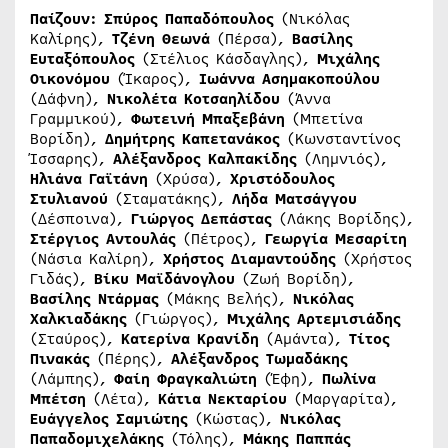
Παίζουν:
Σπύρος Παπαδόπουλος
(Νικόλας
Καλίρης),
Τζένη Θεωνά
(Πέρσα),
Βασίλης
Ευταξόπουλος
(Στέλιος Κάσδαγλης),
Μιχάλης
Οικονόμου
(Ίκαρος),
Ιωάννα Ασημακοπούλου
(Δάφνη),
Νικολέτα Κοτσαηλίδου
(Άννα
Γραμμικού),
Φωτεινή Μπαξεβάνη
(Μπετίνα
Βορίδη),
Δημήτρης Καπετανάκος
(Κωνσταντίνος
Ίσσαρης),
Αλέξανδρος Καλπακίδης
(Λημνιός),
Ηλιάνα Γαϊτάνη
(Χρύσα),
Χριστόδουλος
Στυλιανού
(Σταματάκης),
Λήδα Ματσάγγου
(Δέσποινα),
Γιώργος Δεπάστας
(Λάκης Βορίδης),
Στέργιος Αντουλάς
(Πέτρος),
Γεωργία Μεσαρίτη
(Νάσια Καλίρη),
Χρήστος Διαμαντούδης
(Χρήστος
Γιδάς),
Βίκυ Μαϊδάνογλου
(Ζωή Βορίδη),
Βασίλης Ντάρμας
(Μάκης Βελής),
Νικόλας
Χαλκιαδάκης
(Γιώργος),
Μιχάλης Αρτεμισιάδης
(Σταύρος),
Κατερίνα Κρανίδη
(Αμάντα),
Τίτος
Πινακάς
(Πέρης),
Αλέξανδρος Τωμαδάκης
(Λάμπης),
Φαίη Φραγκαλιώτη
(Έφη),
Πωλίνα
Μπέτση
(Λέτα),
Κάτια Νεκταρίου
(Μαργαρίτα),
Ευάγγελος Σαμιώτης
(Κώστας),
Νικόλας
Παπαδομιχελάκης
(Τόλης),
Μάκης Παππάς