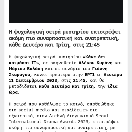
Η ψυχολογική σειρά μυστηρίου επιστρέφει
ακόμη πιο συναρπαστική και ανατρεπτική,
κάθε Δευτέρα και Τρίτη, στις 21:45
Η ψυχολογική σειρά μυστηρίου
«Κάνε ότι
κοιμάσαι ΙΙ»
, σε σκηνοθεσία
Αλέκου Κυράνη
και
Μάριου Βαλάση
και σε σενάριο του
Γιάννη
Σκαραγκά
, κάνει πρεμιέρα στην
ΕΡΤ1
τη
Δευτέρα
11 Σεπτεμβρίου 2023
, στις
21:45
, και θα
μεταδίδεται
κάθε Δευτέρα και Τρίτη
, την
ίδια
ώρα
.
Η σειρά που καθήλωσε το κοινό, αποθεώθηκε
στα social media και «ταξίδεψε» στο
εξωτερικό, στον Διεθνή Διαγωνισμό Seoul
International Drama Awards 2023, επιστρέφει
ακόμη πιο συναρπαστική και ανατρεπτική, με