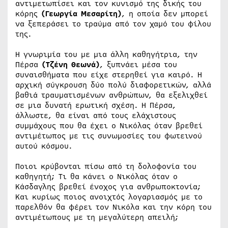
αντιμετωπίσει και τον κυνισμό της δικής του
κόρης
(Γεωργία Μεσαρίτη)
, η οποία δεν μπορεί
να ξεπεράσει το τραύμα από τον χαμό του φίλου
της.
Η γνωριμία του με μια άλλη καθηγήτρια, την
Πέρσα
(Τζένη Θεωνά)
, ξυπνάει μέσα του
συναισθήματα που είχε στερηθεί για καιρό. Η
αρχική σύγκρουση δύο πολύ διαφορετικών, αλλά
βαθιά τραυματισμένων ανθρώπων, θα εξελιχθεί
σε μια δυνατή ερωτική σχέση. Η Πέρσα,
άλλωστε, θα είναι από τους ελάχιστους
συμμάχους που θα έχει ο Νικόλας όταν βρεθεί
αντιμέτωπος με τις συνωμοσίες του φωτεινού
αυτού κόσμου.
Ποιοι κρύβονται πίσω από τη δολοφονία του
καθηγητή; Τι θα κάνει ο Νικόλας όταν ο
Κάσδαγλης βρεθεί ένοχος για ανθρωποκτονία;
Και κυρίως ποιος ανοιχτός λογαριασμός με το
παρελθόν θα φέρει τον Νικόλα και την κόρη του
αντιμέτωπους με τη μεγαλύτερη απειλή;