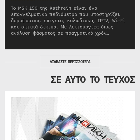
Το MSK 150 της Kathrein είναι ένα
επαγγελματικό πεδιόμετρο που υποστηρίζει
δορυφορικά, επίγεια, καλωδιακά, IPTV, Wi-Fi
και οπτικά δίκτυα. Με λειτουργίες όπως
ανάλυση φάσματος σε πραγματικό χρόν…
ΔΙΑΒΑΣΤΕ ΠΕΡΙΣΣΟΤΕΡΑ
ΣΕ ΑΥΤΟ ΤΟ ΤΕΥΧΟΣ