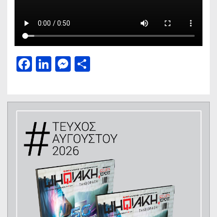
Facebook
LinkedIn
Messenger
Μοιραστείτε