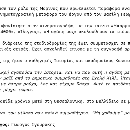
υσε τον ρόλο της Μαρίνας που ερωτεύεται παράφορα ένα
ινηματογραφική μεταφορά του έργου από τον Βασίλη Γεω
μφανίστηκε στον κινηματογράφο, με την ταινία «Μπάρμπ
 4000», «Ίλιγγος», «Η αγάπη μας» ακολούθησαν τα επόμε
η διάρκεια της σταδιοδρομίας της έχει συμμετάσχει σε 
τικές σειρές. Έχει ασχοληθεί επίσης με τη συγγραφή α
ς της ήταν ο καθηγητής Ιστορίας και ακαδημαϊκός Κωνστ
ικρή αγαπούσα την Ιστορία. Και να που αυτή η αγάπη με
ν μαζί από το Δημοτικό συμμαθητές στη Σχολή Χιλλ. Ήτα
 με άσπρα ρούχα, λες και είχαμε Πάσχα. Αυτό το παιδάκι
ι μέχρι τώρα».
ναείδε χρόνια μετά στη Θεσσαλονίκη, στο Βελλίδειο σε μ
και του μίλησα σαν παλιά συμμαθήτρια. “Μη χαθούμε” μο
γός:
Γιώργος Σγουράκης