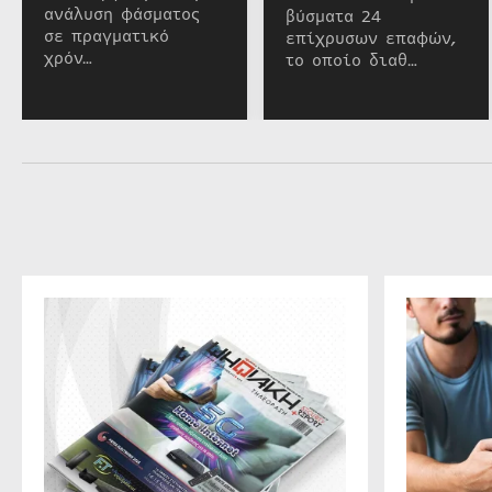
ανάλυση φάσματος
βύσματα 24
σε πραγματικό
επίχρυσων επαφών,
χρόν…
το οποίο διαθ…