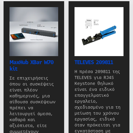
MaxHub XBar W70
TELEVES 209811
kit
Η πρέσα 209811 της
TELEVES για RJ45
Σε επιχειρήσεις
Keystone θηλυκό
όπου οι συσκέψεις
είναι ένα ειδικό
είναι πλέον
επαγγελματικό
καθημερινές, μια
εργαλείο,
αίθουσα συσκέψεων
σχεδιασμένο για τη
πρέπει να
μείωση του χρόνου
λειτουργεί άμεσα,
εργασίας, ειδικά
καθαρά και
όταν πρόκειται για
αξιόπιστα, είτε
εγκατάσταση με
συμμετέχουν