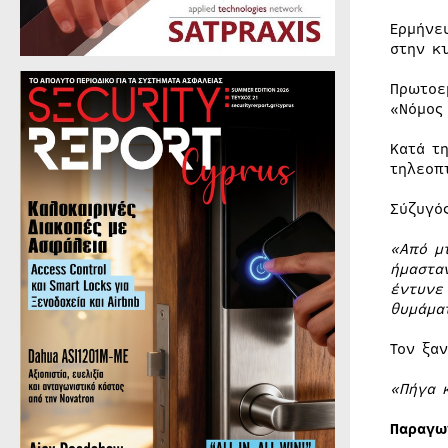
Ερμήνε
στην κ
Πρωτοε
«Νόμος
Κατά τ
τηλεοπ
Σύζυγό
«Από μ
ήμαστα
έντυνε
θυμάμα
Τον ξα
«Πήγα 
Παραγω