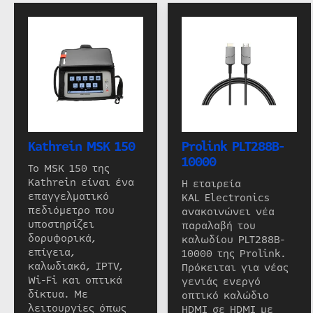
Kathrein MSK 150
Prolink PLT288B-
10000
Το MSK 150 της
Kathrein είναι ένα
Η εταιρεία
επαγγελματικό
KAL Electronics
πεδιόμετρο που
ανακοινώνει νέα
υποστηρίζει
παραλαβή του
δορυφορικά,
καλωδίου PLT288B-
επίγεια,
10000 της Prolink.
καλωδιακά, IPTV,
Πρόκειται για νέας
Wi-Fi και οπτικά
γενιάς ενεργό
δίκτυα. Με
οπτικό καλώδιο
λειτουργίες όπως
HDMI σε HDMI με