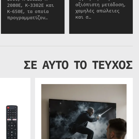
αξιόπιστη μετάδοση,
2080E, K-3302E και
χαμηλές απώλειες
K-650E, τα οποία
και σ…
προγραμματίζον…
ΣΕ ΑΥΤΟ ΤΟ ΤΕΥΧΟΣ