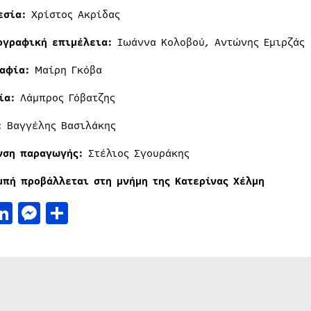
εσία:
Χρίστος Ακρίδας
ογραφική επιμέλεια:
Ιωάννα Κολοβού, Αντώνης Εμιρζάς
αφία:
Μαίρη Γκόβα
ία:
Λάμπρος Γόβατζης
:
Βαγγέλης Βασιλάκης
νση παραγωγής:
Στέλιος Σγουράκης
μπή προβάλλεται στη μνήμη της Κατερίνας Χέλμη
acebook
LinkedIn
Messenger
Μοιραστείτε