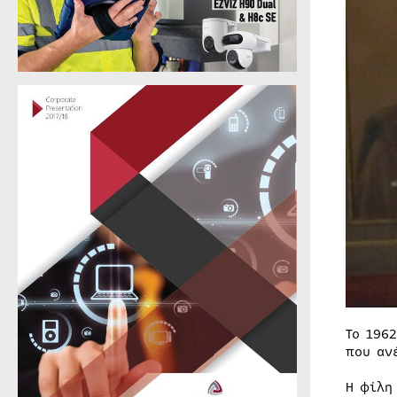
Το 196
που αν
Η φίλη