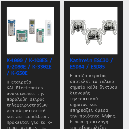
K-1000 / K-108ES /
Kathrein ESC30 /
K-2080E / K-3302E
ESD84 / ESD85
/ K-650E
Η πρίζα κεραίας
αποτελεί το τελικό
Η εταιρεία
σημείο κάθε δικτύου
KAL Electronics
διανομής
ανακοινώνει την
τηλεοπτικού
παραλαβή σειράς
σήματος και
τηλεχειριστηρίων
επηρεάζει άμεσα
για κλιματιστικά
την ποιότητα λήψης.
και air condition.
Η σωστή επιλογή
Πρόκειται για τα K-
της εξασφαλίζει
1000, K-108ES, K-