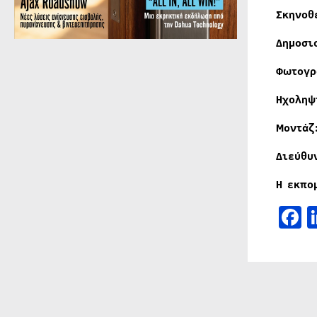
Σκηνοθ
Δημοσι
Φωτογρ
Ηχοληψ
Μοντάζ
Διεύθυ
Η εκπο
F