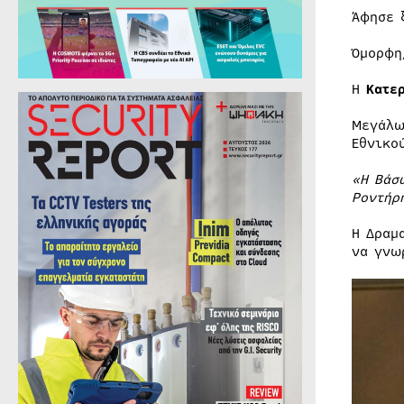
Άφησε 
Όμορφη
Η
Κατε
Μεγάλω
Εθνικο
«Η Βάσ
Ροντήρ
Η Δραμ
να γνω