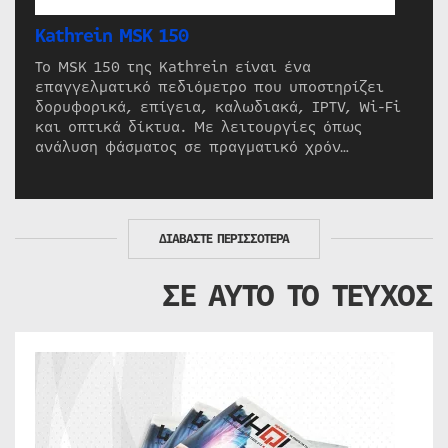
Kathrein MSK 150
Το MSK 150 της Kathrein είναι ένα
επαγγελματικό πεδιόμετρο που υποστηρίζει
δορυφορικά, επίγεια, καλωδιακά, IPTV, Wi-Fi
και οπτικά δίκτυα. Με λειτουργίες όπως
ανάλυση φάσματος σε πραγματικό χρόν…
ΔΙΑΒΑΣΤΕ ΠΕΡΙΣΣΟΤΕΡΑ
ΣΕ ΑΥΤΟ ΤΟ ΤΕΥΧΟΣ