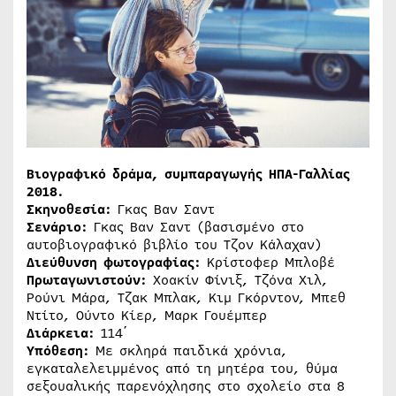
Βιογραφικό δράμα, συμπαραγωγής ΗΠΑ-Γαλλίας
2018.
Σκηνοθεσία:
Γκας Βαν Σαντ
Σενάριο:
Γκας Βαν Σαντ (βασισμένο στο
αυτοβιογραφικό βιβλίο του Τζον Κάλαχαν)
Διεύθυνση φωτογραφίας:
Κρίστοφερ Μπλοβέ
Πρωταγωνιστούν:
Χοακίν Φίνιξ, Τζόνα Χιλ,
Ρούνι Μάρα, Τζακ Μπλακ, Κιμ Γκόρντον, Μπεθ
Ντίτο, Ούντο Κίερ, Μαρκ Γουέμπερ
Διάρκεια:
114΄
Υπόθεση:
Με σκληρά παιδικά χρόνια,
εγκαταλελειμμένος από τη μητέρα του, θύμα
σεξουαλικής παρενόχλησης στο σχολείο στα 8