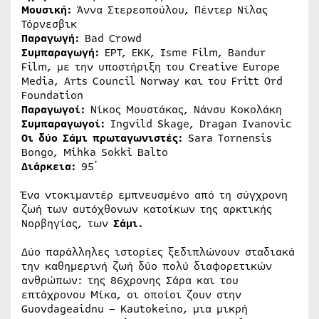
Μουσική:
Άννα Στερεοπούλου, Πέντερ Νίλας
Τόρνεσβικ
Παραγωγή:
Bad Crowd
Συμπαραγωγή:
ΕΡΤ, ΕΚΚ, Isme Film, Bandur
Film, με την υποστήριξη του Creative Europe
Media, Arts Council Norway και του Fritt Ord
Foundation
Παραγωγοί:
Νίκος Μουστάκας, Νάνσυ Κοκολάκη
Συμπαραγωγοί:
Ingvild Skage, Dragan Ivanovic
Οι δύο Σάμι πρωταγωνιστές:
Sara Tornensis
Bongo, Mihka Sokki Balto
Διάρκεια:
95΄
Ένα ντοκιμαντέρ εμπνευσμένο από τη σύγχρονη
ζωή των αυτόχθονων κατοίκων της αρκτικής
Νορβηγίας, των
Σάμι.
Δύο παράλληλες ιστορίες ξεδιπλώνουν σταδιακά
την καθημερινή ζωή δύο πολύ διαφορετικών
ανθρώπων: της 86χρονης Σάρα και του
επτάχρονου Μίκα, οι οποίοι ζουν στην
Guovdageaidnu – Kautokeino, μια μικρή