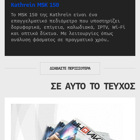
Kathrein MSK 150
Το MSK 150 της Kathrein είναι ένα
επαγγελματικό πεδιόμετρο που υποστηρίζει
δορυφορικά, επίγεια, καλωδιακά, IPTV, Wi-Fi
και οπτικά δίκτυα. Με λειτουργίες όπως
ανάλυση φάσματος σε πραγματικό χρόν…
ΔΙΑΒΑΣΤΕ ΠΕΡΙΣΣΟΤΕΡΑ
ΣΕ ΑΥΤΟ ΤΟ ΤΕΥΧΟΣ