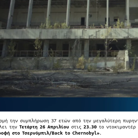
ρμή την συμπλήρωση 37 ετών από την μεγαλύτερη πυρην
λει την
Τετάρτη 26 Απριλίου
στις
23.30
το ντοκιμαντέρ 
ροφή στο Τσερνόμπιλ/Back to Chernobyl»
.