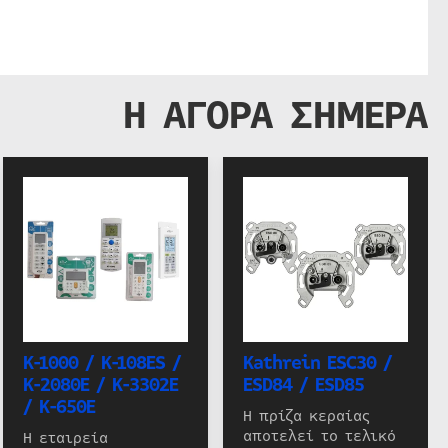
Η ΑΓΟΡΑ ΣΗΜΕΡΑ
K-1000 / K-108ES /
Kathrein ESC30 /
K-2080E / K-3302E
ESD84 / ESD85
/ K-650E
Η πρίζα κεραίας
αποτελεί το τελικό
Η εταιρεία