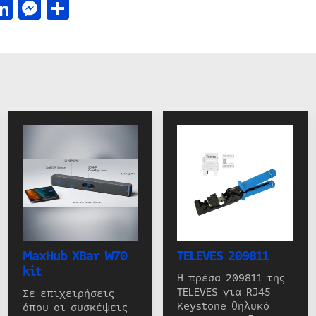
acebook
LinkedIn
Messenger
Μοιραστείτε
MaxHub XBar W70
TELEVES 209811
kit
Η πρέσα 209811 της
TELEVES για RJ45
Σε επιχειρήσεις
Keystone θηλυκό
όπου οι συσκέψεις