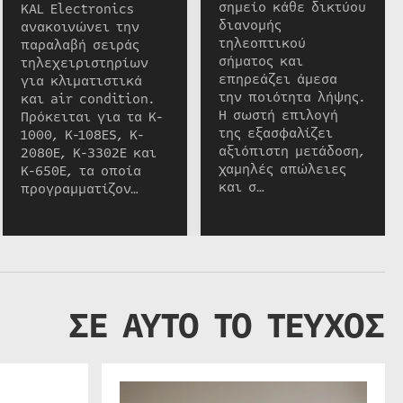
σημείο κάθε δικτύου
KAL Electronics
διανομής
ανακοινώνει την
τηλεοπτικού
παραλαβή σειράς
σήματος και
τηλεχειριστηρίων
επηρεάζει άμεσα
για κλιματιστικά
την ποιότητα λήψης.
και air condition.
Η σωστή επιλογή
Πρόκειται για τα K-
της εξασφαλίζει
1000, K-108ES, K-
αξιόπιστη μετάδοση,
2080E, K-3302E και
χαμηλές απώλειες
K-650E, τα οποία
και σ…
προγραμματίζον…
ΣΕ ΑΥΤΟ ΤΟ ΤΕΥΧΟΣ