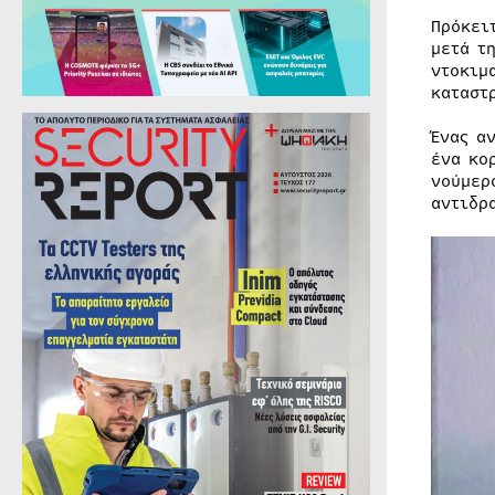
Πρόκει
μετά τ
ντοκιμ
καταστ
Ένας α
ένα κο
νούμερ
αντιδρ