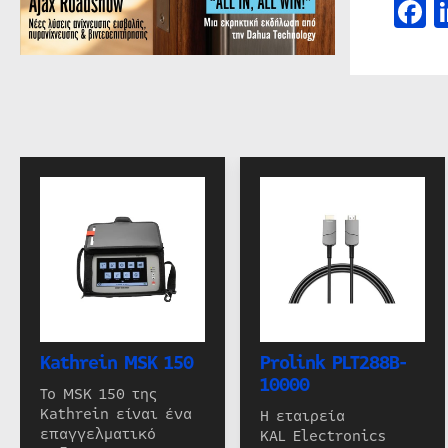
F
Kathrein MSK 150
Prolink PLT288B-
10000
Το MSK 150 της
Kathrein είναι ένα
Η εταιρεία
επαγγελματικό
KAL Electronics