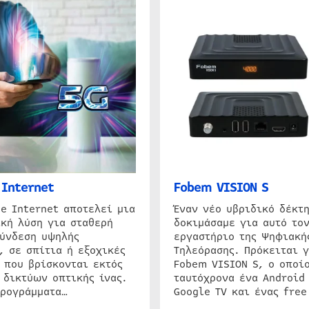
Internet
Fobem VISION S
e Internet αποτελεί μια
Έναν νέο υβριδικό δέκτ
κή λύση για σταθερή
δοκιμάσαμε για αυτό τον
σύνδεση υψηλής
εργαστήριο της Ψηφιακή
, σε σπίτια ή εξοχικές
Τηλεόρασης. Πρόκειται γ
 που βρίσκονται εκτός
Fobem VISION S, ο οποίο
 δικτύων οπτικής ίνας.
ταυτόχρονα ένα Android
προγράμματα…
Google TV και ένας free