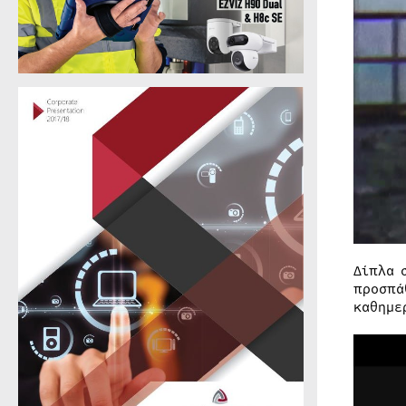
Δίπλα 
προσπά
καθημε