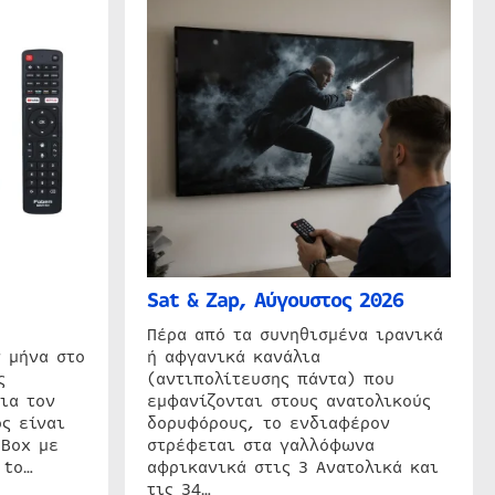
Sat & Zap, Αύγουστος 2026
η
Πέρα από τα συνηθισμένα ιρανικά
 μήνα στο
ή αφγανικά κανάλια
ς
(αντιπολίτευσης πάντα) που
ια τον
εμφανίζονται στους ανατολικούς
ς είναι
δορυφόρους, το ενδιαφέρον
 Box με
στρέφεται στα γαλλόφωνα
 to…
αφρικανικά στις 3 Ανατολικά και
τις 34…